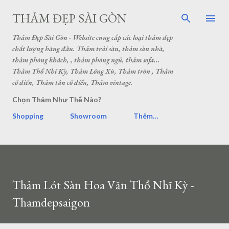
THẢM ĐẸP SÀI GÒN
Thảm Đẹp Sài Gòn - Website cung cấp các loại thảm đẹp
chất lượng hàng đầu. Thảm trải sàn, thảm sàn nhà,
thảm phòng khách, , thảm phòng ngủ, thảm sofa...
Thảm Thổ Nhĩ Kỳ, Thảm Lông Xù, Thảm tròn , Thảm
cổ điển, Thảm tân cổ điển, Thảm vintage.
Chọn Thảm Như Thế Nào?
Shopping
Showroom
Thêm…
Thảm Lót Sàn Hoa Văn Thổ Nhĩ Kỳ -
Thamdepsaigon