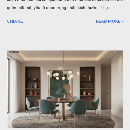
quên mất một yếu tố quan trọng nhất: kích thước . Thực tế,
một tấm thảm quá nhỏ sẽ khiến bộ sofa trông rời rạc và mất
CHIA SẺ
READ MORE »
cân đối. Ngược lại, thảm quá lớn có thể làm không gian trở
nên chật chội, tốn chi phí và khó vệ sinh. Vậy làm thế nào để
chọn đúng kích thước thảm phòng khách? Bài viết dưới đây sẽ
hướng dẫn chi tiết cách lựa chọn theo từng loại sofa, diện tích
phòng và phong cách nội thất, giúp bạn dễ dàng tìm được mẫu
thảm phù hợp nhất. Cách Chọn Kích Thước Thảm Phòng
Khách Chuẩn Theo Từng Loại Sofa (Kèm Bảng Kích Thước) Vì
sao kích thước thảm phòng khách lại quan trọng? Trong thiết
kế nội thất, thảm không chỉ có tác dụng trang trí mà còn đóng
vai trò kết nối toàn bộ khu vực tiếp khách. Một chiếc thảm có
kích thước phù hợp sẽ tạo cảm giác cân đối, giúp bộ sofa, bàn
trà và các món đồ nội thất trở thành một tổng ...