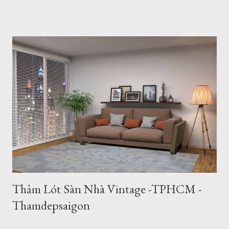
ngủ, văn phòng, hội nghị, hội trường... Xem: Mẫu Thảm Lót
Sàn thảm trải sàn phòng ngủ TPHCM thảm lông trải sàn phòng
ngủ TPHCM thảm trải sàn phòng khách cao cấp TPHCM thảm
trải sàn phòng khách hiện đại TPHCM thảm trải sàn phòng ngủ
đẹp TPHCM thảm trải sàn phòng khách đẹp TPHCM thảm
decor phòng ngủ TPHCM Thảm Đẹp Sài Gòn cung cấp 500
mẫu thảm trang trí, với chất lượng và giá thảm lót sàn nhà tốt
nhất thị trường hiện nay. Xem: Chất Lượng Thảm Lót Sàn -
Thamdepsaigon.com Chi tiết về giá thảm lót sàn nhà Giá
Thảm Lót Sàn lông Xù 0.80x1.80m: 1,800,000đ 1.20x1.80m:
2,600,000đ 1.60x2.30m: 4,500,000đ 2.00x2.80m: 6,700,000đ
...
Thảm Lót Sàn Nhà Vintage -TPHCM -
Thamdepsaigon