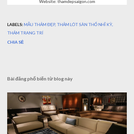
Website: thamdepsaigon.com
LABELS:
MẪU THẢM ĐẸP
THẢM LÓT SÀN THỔ NHĨ KỲ
THẢM TRANG TRÍ
CHIA SẺ
Bài đăng phổ biến từ blog này