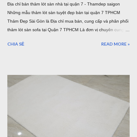
Địa chỉ bán thảm lót sàn nhà tại quận 7 - Thamdep saigon
Những mẫu thảm lót sàn tuyệt đẹp bán tại quận 7 TPHCM
Thảm Đẹp Sài Gòn là Địa chỉ mua bán, cung cấp và phân phối
thảm lót sàn sofa tại Quận 7 TPHCM Là đơn vị chuyên cung
cấp thảm trải sàn uy tín. Showroom sang trọng toạ lạc tại khu
CHIA SẺ
READ MORE »
Tân Quy Quận 7. Vừa là showroom trưng bày sản phẩm, vừa
là kho hàng, nếu bạn muốn chọn một mẫu thảm trải sàn cao
cấp nhập khẩu từ Châu Âu, hãy ghé thăm Thảm Đẹp Sài Gòn
để thăm quan và tận mắt ngắm những mẫu thảm đẹp nhất.
Thảm lót sàn quận 7 - ghé xem 500 mẫu thảm cao cấp đến từ
Thổ Nhĩ Kỳ Với hơn 500 mẫu thảm trải sàn, từ hiện đại đến cổ
điển, tân cổ điển, thảm lót sàn quận 7 sẽ là sự lựa chọn tốt
nhất cho bạn. 5 mẫu thảm lót sàn sợi ngắn bán tại Quận 7
TPHCM Thảm Sợi Ngắn Quận 7 I0001 Mẫu thảm hiện đại
Thảm Sợi Ngắn I0002 Thảm Lót sàn quận 7 I0003 Thảm trải
sàn quận 7 I0006 Thảm lót sàn bán tại quận 7 I0016 5 mẫu