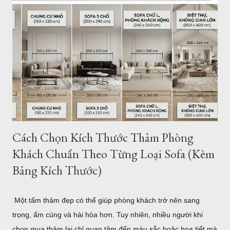
sàn ở TPHCM - Hà Nội Giới thiệu thảm trải sàn - thảm trang trí
của Thảm Đẹp. Thảm Đẹp Sài Gòn là đơn vị phân phối thảm
Thổ Nhĩ Kỳ với kho hàng - cửa hàng thảm ở TPHCM và Hà
Nội. Với hơn ngàn mẫu thảm trang trí phòng khách, phòng
ngủ... Kích thước, tiêu chuẩn của Châu Âu. Toàn bộ sản phẩm
được đặt hàng theo yêu cầu của chúng tôi và nhập khẩu trực
tiếp về Việt Nam. Vì vậy bạn có thể tìm thấy cho mình một
mẫu...
Cách Chọn Kích Thước Thảm Phòng
Khách Chuẩn Theo Từng Loại Sofa (Kèm
Bảng Kích Thước)
Một tấm thảm đẹp có thể giúp phòng khách trở nên sang
trọng, ấm cúng và hài hòa hơn. Tuy nhiên, nhiều người khi
chọn mua thảm lại chỉ quan tâm đến màu sắc hoặc họa tiết mà