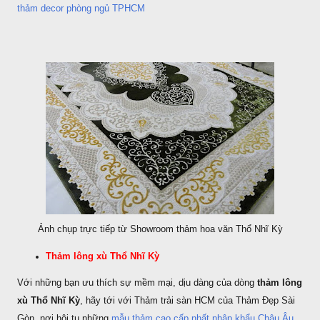
thảm decor phòng ngủ TPHCM
Ảnh chụp trực tiếp từ Showroom thảm hoa văn Thổ Nhĩ Kỳ
Thảm lông xù Thổ Nhĩ Kỳ
Với những bạn ưu thích sự mềm mại, dịu dàng của dòng
thảm lông
xù Thổ Nhĩ Kỳ
, hãy tới với Thảm trải sàn HCM của Thảm Đẹp Sài
Gòn, nơi hội tụ những
mẫu thảm cao cấp nhất nhập khẩu Châu Âu