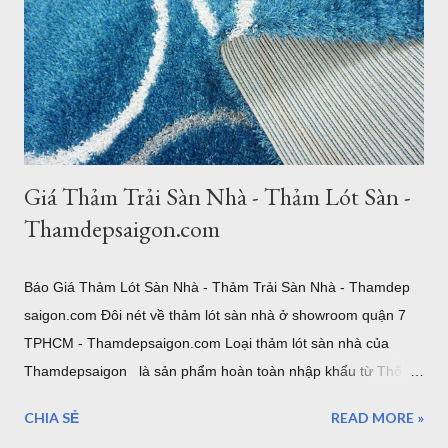
quần cho bữa cơm gia đình. Thảm tròn bàn ăn màu xám lông
chuột sang trọng Thảm Đẹp Sài Gòn Mẫu thảm tròn đường
kính 3m cỡ lớn đủ để bạn đặt bộ bàn ăn cho 4 người một cách
thoải mái. Cực kỳ sang trọng và hiện đại. 2. Thảm Chữ Nhật
Khổ Lớn – "Cân" Mọi Không Gian Phò...
Giá Thảm Trải Sàn Nhà - Thảm Lót Sàn -
Thamdepsaigon.com
Báo Giá Thảm Lót Sàn Nhà - Thảm Trải Sàn Nhà - Thamdep
saigon.com Đôi nét về thảm lót sàn nhà ở showroom quận 7
TPHCM - Thamdepsaigon.com Loại thảm lót sàn nhà của
Thamdepsaigon là sản phẩm hoàn toàn nhập khẩu từ Thổ
Nhĩ Kỳ, Bỉ. Thảm trải sàn chuyên dùng cho thiết kế nội thất
CHIA SẺ
READ MORE »
hiện đại, cổ điển. Được sử dụng trong phòng khách, phòng