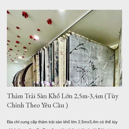
phòng khách rộng lớn đa phần là những gia đình có điều kiện
kinh tế. Chính vì vậy, việc lựa chọn những bộ Thảm trải sàn -
Thảm lót sàn cho ghế sofa có kích thước lớn cho phòng khách
rộng. Đòi hỏi phải mang lại vẻ đẹp cho căn phòng, còn một
điều hết sức quan trọng đó chính là mang lại đẳng cấp thật sự
của chủ nhân. Mẫu thảm lót sàn cỡ lớn cho phòng khách
phòng ăn - Thảm Lông Xù -Thổ Nhĩ Kỳ kích thước 2,4mx3,4m
Mẫu thảm sofa phòng khách lớn mã F0003 . Xám trắng trọng
lượng trung bình hơn 3,2kg/m2, như vậy với kíc...
Thảm Trải Sàn Khổ Lớn 2,5m-3,4m (Tùy
Chỉnh Theo Yêu Cầu )
Địa chỉ cung cấp thảm trải sàn khổ lớn 2,5mx3,4m có thể tùy