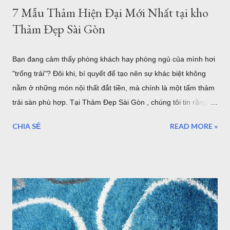
7 Mẫu Thảm Hiện Đại Mới Nhất tại kho
Thảm Đẹp Sài Gòn
Bạn đang cảm thấy phòng khách hay phòng ngủ của mình hơi
"trống trải"? Đôi khi, bí quyết để tạo nên sự khác biệt không
nằm ở những món nội thất đắt tiền, mà chính là một tấm thảm
trải sàn phù hợp. Tại Thảm Đẹp Sài Gòn , chúng tôi tin rằng
mỗi tấm thảm là một tác phẩm nghệ thuật. Hãy cùng điểm qua
CHIA SẺ
READ MORE »
7 phong cách phối thảm trang trí cực "cháy" đang dẫn đầu xu
hướng nội thất năm nhé! 1. Thảm Tròn Sang Trọng – Điểm
Nhấn Cho Bàn Ăn Hiện Đại Mẫu thảm tròn (Mã: S0073R ,
S0074R ) là lựa chọn tuyệt vời để phá vỡ những đường nét
góc cạnh của nội thất. Khi kết hợp với bộ bàn ăn gỗ và ghế
màu xanh mint, tấm thảm tròn phòng khách tông màu trung
tính giúp định hình không gian, tạo cảm giác ấm cúng và quây