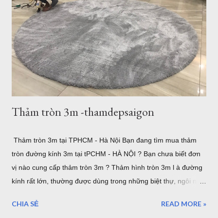
nhiều ở Vũng Tàu. Thảm trang trí cho khách hàng tại
Homestead Vũng Tàu Hiện tại Thảm Đẹp Sài Gòn chưa có
Showroom tại Vũng Tàu nhưng các bạn có thể đặt hàng trực
tuyến và xem các mẫu thảm tại website:
thamtrangtri.thamdepsaigon.com hoặc đọc thông tin chi tiết về
Thảm Đẹp tại: Thamdepsaigon.com. Bạn đang kiếm nơi ...
Thảm tròn 3m -thamdepsaigon
Thảm tròn 3m tại TPHCM - Hà Nội Bạn đang tìm mua thảm
tròn đường kính 3m tại tPCHM - HÀ NỘI ? Bạn chưa biết đơn
vị nào cung cấp thảm tròn 3m ? Thảm hình tròn 3m l à đường
kính rất lớn, thường được dùng trong những biệt thự, ngôi nhà
lớn. hoặc sảnh lớn. sau đây là một số mẫu thảm tròn cỡ lớn,
CHIA SẺ
READ MORE »
lưu ý rằng đây là đường kính lớn nhất của thảm tròn bán tại