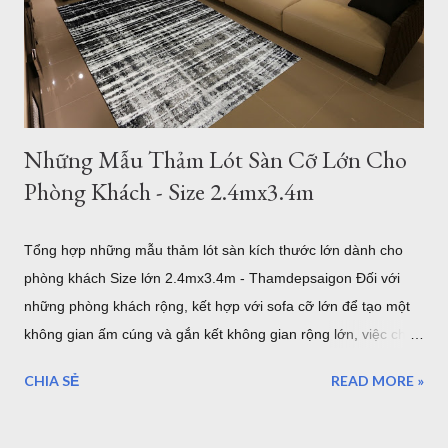
Những Mẫu Thảm Lót Sàn Cỡ Lớn Cho
Phòng Khách - Size 2.4mx3.4m
Tổng hợp những mẫu thảm lót sàn kích thước lớn dành cho
phòng khách Size lớn 2.4mx3.4m - Thamdepsaigon Đối với
những phòng khách rộng, kết hợp với sofa cỡ lớn để tạo một
không gian ấm cúng và gắn kết không gian rộng lớn, việc chọn
một tấm thảm lót sàn có kích thước lớn với bề ngang 2.4m
CHIA SẺ
READ MORE »
chiều dài 3.4m sẽ làm cho những thiết bị nội thất liền mạch,
liên tục. 1. Sang trọng, Quý tộc với những mẫu thảm lót sàn
sofa góc cỡ lớn cho phòng khách cao cấp tại TPHCM Với một