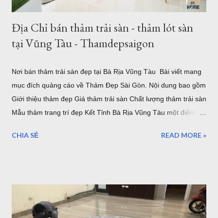
Địa Chỉ bán thảm trải sàn - thảm lót sàn
tại Vũng Tàu - Thamdepsaigon
Nơi bán thảm trải sàn đẹp tại Bà Rịa Vũng Tàu Bài viết mang
mục đích quảng cáo về Thảm Đẹp Sài Gòn. Nội dung bao gồm
Giới thiệu thảm đẹp Giá thảm trải sàn Chất lượng thảm trải sàn
Mẫu thảm trang trí đẹp Kết Tỉnh Bà Rịa Vũng Tàu một điểm
đến tuyệ vời, có nhiều lần đến Vũng Tàu để làm nhiệm vụ và
CHIA SẺ
READ MORE »
du lịch nhưng thực sự vẫn chưa thể đi và khám phá hết vùng
đất tuyệt đẹp nơi đây. Những điểm đến của Bà rịa Vũng Tàu có
vô số nơi để bạn ngắm nhìn bình minh, hoàng hôn, thả mình
vào khung cảnh yên bình ở một số hòn đảo hay nhộn nhịp, sôi
động với bãi trước, bãi sau của Vũng Tàu...Dịch vụ ăn uống
nghỉ ngơi, tắm nước nóng ở Bình Châu hay chỗ nghỉ ngơi rất