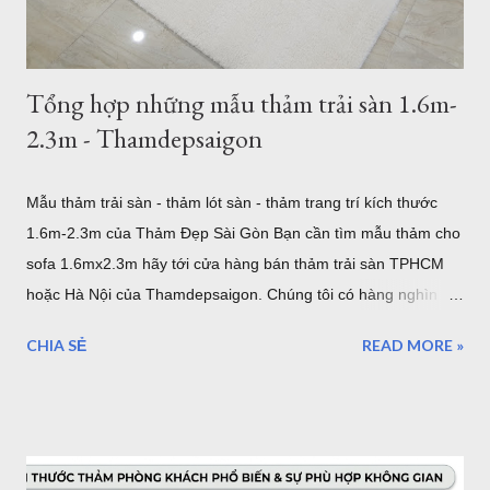
thảm lông xù bán t...
Tổng hợp những mẫu thảm trải sàn 1.6m-
2.3m - Thamdepsaigon
Mẫu thảm trải sàn - thảm lót sàn - thảm trang trí kích thước
1.6m-2.3m của Thảm Đẹp Sài Gòn Bạn cần tìm mẫu thảm cho
sofa 1.6mx2.3m hãy tới cửa hàng bán thảm trải sàn TPHCM
hoặc Hà Nội của Thamdepsaigon. Chúng tôi có hàng nghìn
mẫu thảm đẹp kích thước chuẩn Châu Âu để bạn trang trí
CHIA SẺ
READ MORE »
phòng khách, phòng ngủ, phòng ăn... mẫu thảm cho sofa
1.6mx2.3m Nội dung bài viết: Giới thiệu về thảm trải sàn -
Tham Dep Sai Gon Tổng hợp mẫu thảm trải sàn 1.6mx2.3m
Chất lượng, xuất xứ thảm lót sàn Giá thảm trải sàn tại HCM -
Giao hàng - Thanh toán - Bảo Hành.. Địa chỉ mua thảm trải