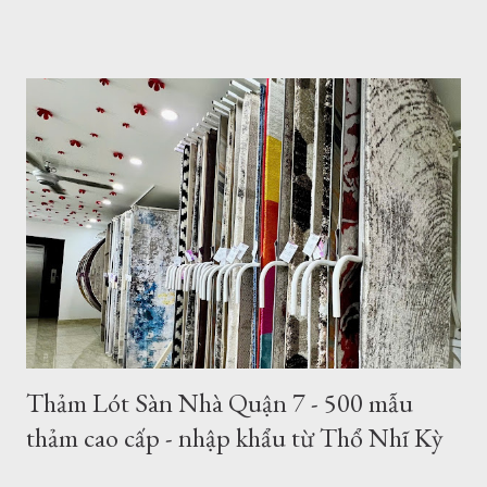
TPHCM hoặc Hà Nội. thảm trải sàn phòng khách TPHCM
thảm trải sàn phòng ngủ TPHCM thảm lông trải sàn phòng ngủ
TPHCM thảm trải sàn phòng khách cao cấp TPHCM thảm trải
sàn phòng khách hiện đại TPHCM thảm trải sàn phòng ngủ
đẹp TPHCM thảm trải sàn phòng khách đẹp TPHCM thảm
decor phòng ngủ TPHCM Thảm tròn 3m được nhập khẩu từ
Thổ Nhĩ Kỳ , với chất lượng châu âu, những mẫu trên đây đã
được gia công để làm theo kích thước mong muốn của khách
hàng. Hình ảnh trên là nhân viên đang gia công cắt thảm tròn
3m tại TPHCM . Tất nhiên bạn có thể chọn kích thước thảm
tròn nhỏ hơn như thảm tròn 2m có rất nhiều mẫu tại showroom
thảm đẹp Tphcm...
Thảm Lót Sàn Nhà Quận 7 - 500 mẫu
thảm cao cấp - nhập khẩu từ Thổ Nhĩ Kỳ