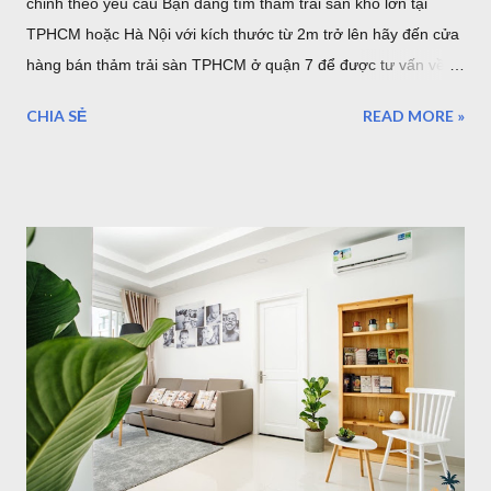
chỉnh theo yêu cầu Bạn đang tìm thảm trải sàn khổ lớn tại
TPHCM hoặc Hà Nội với kích thước từ 2m trở lên hãy đến cửa
hàng bán thảm trải sàn TPHCM ở quận 7 để được tư vấn về
những mẫu thảm trang trí cỡ lớn hoặc có thể tùy chỉnh theo
CHIA SẺ
READ MORE »
yêu cầu của bạn. Kho thảm trải sàn khổ lớn quận 7 TPHCM
Nội dung bao gồm: Giới thiệu về thảm cỡ lớn hơn 2m từ
2,5mx3,4m của Thảm Đẹp Sài Gòn Chất lượng thảm khổ lớn
như thế nào? Có bao nhiêu mẫu có sẵn ở của hàng Giá thảm
khổ lớn - Bảo hành - Giao hàng .... Địa chỉ bán thảm lót sàn
khổ lớn tại HCM và Hà Nội Coupons trong tháng của Thảm
Đẹp 1. Giới thiệu về thảm khổ 2,5m - 3,4m 2,6m - 3,6m Là đơn
vị cung cấp thảm trải sàn - thảm trang trí nhà tại Hồ Chí Minh
và Hà Nội, chung tôi luôn phục vụ tối đa nhu cầu của khách
hàng, với nhu cầu trải sàn khổ lớn ơ Việt Nam, chúng tôi đã
nhập về nhiều mẫu thảm kích thước lớn từ 2m, 2,4m 2,5m 2,m
chiều ngang - chiều dài từ 3m - 3,5m. Hoặc b...