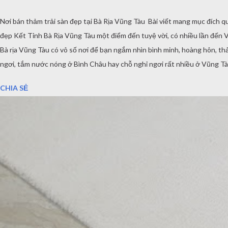
Nơi bán thảm trải sàn đẹp tại Bà Rịa Vũng Tàu Bài viết mang mục đích 
đẹp Kết Tỉnh Bà Rịa Vũng Tàu một điểm đến tuyệ vời, có nhiều lần đến 
Bà rịa Vũng Tàu có vô số nơi để bạn ngắm nhìn bình minh, hoàng hôn, thả
ngơi, tắm nước nóng ở Bình Châu hay chỗ nghỉ ngơi rất nhiều ở Vũng 
bạn có thể đặt hàng trực tuyến và xem các mẫu thảm tại website: thamt
CHIA SẺ