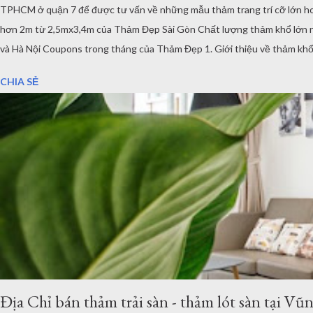
TPHCM ở quận 7 để được tư vấn về những mẫu thảm trang trí cỡ lớn hoặ
hơn 2m từ 2,5mx3,4m của Thảm Đẹp Sài Gòn Chất lượng thảm khổ lớn như 
và Hà Nội Coupons trong tháng của Thảm Đẹp 1. Giới thiệu về thảm khổ 2,
nhu cầu của khách hàng, với nhu cầu trải sàn khổ lớn ơ Việt Nam, chúng 
CHIA SẺ
Địa Chỉ bán thảm trải sàn - thảm lót sàn tại V