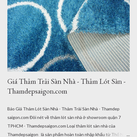
g
Giá Thảm Trải Sàn Nhà - Thảm Lót Sàn -
Thamdepsaigon.com
Báo Giá Thảm Lót Sàn Nhà - Thảm Trải Sàn Nhà - Thamdep
saigon.com Đôi nét về thảm lót sàn nhà ở showroom quận 7
TPHCM - Thamdepsaigon.com Loại thảm lót sàn nhà của
Thamdepsaigon là sản phẩm hoàn toàn nhập khẩu từ Thổ Nhĩ