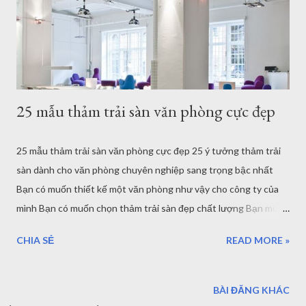
Vậy shophouse liệu có cần thảm trải sàn? Thảm trải sàn không
chỉ là vật dụng trang trí nâng tính thẩm mỹ, mà c...
25 mẫu thảm trải sàn văn phòng cực đẹp
25 mẫu thảm trải sàn văn phòng cực đẹp 25 ý tưởng thảm trải
sàn dành cho văn phòng chuyên nghiệp sang trọng bậc nhất
Bạn có muốn thiết kế một văn phòng như vậy cho công ty của
mình Bạn có muốn chọn thảm trải sàn đẹp chất lượng Bạn muốn
sử hữu một trong những sản phẩm thảm trải sàn văn phòng cao
CHIA SẺ
READ MORE »
cấp nhập khẩu từ Bỉ Hãy xem các mẫu thảm dưới đây và gọi cho
chúng tôi để tư vấn thiết kế thảm trải sàn văn phòng chuyên
nghiệp tại TPHCM. Gọi ngay hotline: 0911 331 688 để được tư
BÀI ĐĂNG KHÁC
vấn các chọn, phối màu, thiết kế thảm trải sàn văn phòng, hội