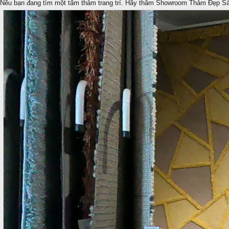
Nếu bạn đang tìm một tấm thảm trang trí. Hãy thăm Showroom Thảm Đẹp S
nghị, hội trường, sảnh lớn... thảm trải sàn phòng ngủ TPHCM
thảm lông trải sàn phòng ngủ TPHCM thảm trải sàn phòng
khách cao cấp TPHCM thảm trải sàn phòng khách hiện đại
TPHCM thảm trải sàn phòng ngủ đẹp TPHCM thảm trải sàn
phòng khách đẹp TPHCM thảm decor phòng ngủ TPHCM Trên
đây là tổng hợp 25 mẫu thảm văn phòng đẹp phần 1 . Chúng tôi
tổng hợp từ nhiều nguồn để các bạn ...