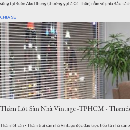
sống tại Buôn Ako Dhong (thường gọi là Cô Thôn) nằm về phía Bắc, cách
mộng, những dãy nhà sàn được người dân giữ lại, những hàng hoa dọc đườ
CHIA SẺ
Thảm Lót Sàn Nhà Vintage -TPHCM - Thamd
Thảm lót sàn - Thảm trải sàn nhà Vintage độc đáo trực tiếp từ nhà