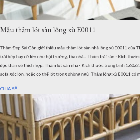
Mẫu thảm lót sàn lông xù E0011
Thảm Đẹp Sài Gòn giới thiệu mẫu thảm lót sàn nhà lông xù E0011 của T
trải bếp hay cỡ lớn như hội trường, tòa nhà... Thảm trải sàn - Kích th
độc thân sẽ thích hợp. Thảm lót sàn nhà - Kích thước trung bình 1.60x
sofa góc lớn, hoặc có thể lót trong phòng ngủ Thảm lông xù E0011 có m
không gian phòng ăn, tùy vào thiết kế và sự yêu thích của chủ nhân. Mẫ
CHIA SẺ