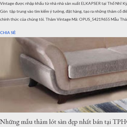
Vintage được nhập khẩu từ nhà nhà sản xuất ELKAPSER tại Thổ Nhĩ Kỳ.
Gòn tập trung vào tìm kiếm ý tưởng, đặt hàng, tạo ra những thảm cổ
chính thức của chúng tôi. Thảm Vintage Mã: OPUS_54219655 Mẫu Thảm
vụ và trách nhiệm của chúng tôi rất nghiêm túc với từng sản phẩm mà ch
CHIA SẺ
Những mẫu thảm lót sàn đẹp nhất bán tại T