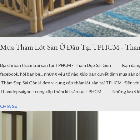
Mua Thảm Lót Sàn Ở Đâu Tại TPHCM - Tha
Địa chỉ bán thảm trải sàn tại TPHCM - Thảm Đẹp Sài Gòn Bạn đang cần 
facebook, hỏi bạn bè... những yếu tố nào giúp bạn quyết định mua sả
Thảm Đẹp Sài Gòn là đơn vị cung cấp thảm lót sàn tại TPHCM . Đến vớ
Thamdepsaigon - cung cấp thảm lót sàn tại TPHCM Những lưu ý khi ch
thảm trải sàn cho thiết kế hiện đại Chất lượng thảm lót sàn Nguồn gốc, x
CHIA SẺ