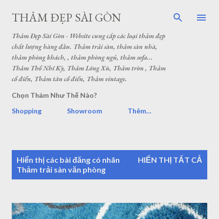
THẢM ĐẸP SÀI GÒN
Thảm Đẹp Sài Gòn - Website cung cấp các loại thảm đẹp
chất lượng hàng đầu. Thảm trải sàn, thảm sàn nhà,
thảm phòng khách, , thảm phòng ngủ, thảm sofa...
Thảm Thổ Nhĩ Kỳ, Thảm Lông Xù, Thảm tròn , Thảm
cổ điển, Thảm tân cổ điển, Thảm vintage.
Chọn Thảm Như Thế Nào?
Shopping
Showroom
Thêm…
B
Hiển thị các bài đăng có nhãn
HIỂN THỊ TẤT CẢ
à
Thảm trải sàn văn phòng
i
đ
ă
n