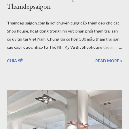
Thamdepsaigon
Thamdep saigon.com là nơi chuyên cung cấp thảm đẹp cho các
Shop house, hoạt động trong lĩnh vực phân phối thảm trải sàn
có uy tín tại Việt Nam. Chúng tôi có hơn 500 mẫu thảm trải sàn
cao cấp , được nhập từ Thổ Nhĩ Kỳ Và Bỉ . Shophouse thường là
những căn chung cư kết hợp ở và kinh doanh, thường sử dụng
CHIA SẺ
READ MORE »
làm showroom trưng bày hoặc là một Store sản phẩm. Trong
shophouse luôn có nơi tiếp khách và được trang trí hiện đại.
Thảm Lông Xù Thảm Lông Ngắn Thảm Cổ Điển Thảm Hiện Đại
Thảm Đơn Màu Thảm Trải Sàn Cho Shophouse Tại
thamdepsaigon.com bạn có thể lựa chọn các loại thảm trải trang
trí khác nhau: Thảm trải sàn phòng khách Thảm trải sàn phòng
ngủ Thảm trải sofa Thảm lót sàn cho bé …. Như các bạn biết
shophouse là mô hình nhà ở kiểu mới tại Việt Nam, đó là sự kết
hợp tuyệt vời của nhà ở với cửa hàng kinh doanh. Thảm Lót Sàn