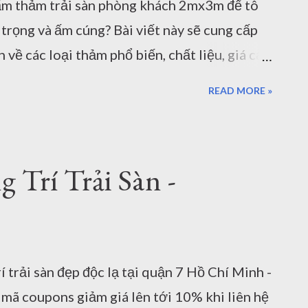
ách của mình, tạo điểm nhấn ấn tượng và
ấm thảm trải sàn phòng khách 2mx3m để tô
n phòng.Kích thước đa dạng: Cung cấp nhiều
trọng và ấm cúng? Bài viết này sẽ cung cấp
o gồm kích thước phổ biến 1.6mx2.3m, phù
về các loại thảm phổ biến, chất liệu, giá cả
 dàng lựa chọn sản phẩm phù hợp nhất. Hãy
READ MORE »
n tại chúng tôi có 3 showroom thảm lớn tại
trưng bày các mẫu thảm đẹp với nhiều kích
 khẩu do chính chúng tôi đặt hàng sản xuất
Trí Trải Sàn -
 chứng nhận xuất xứ, CO, CQ... Nếu bạn cần
hanh chóng qua Email. Đến với cửa hàng bán
x3m bạn sẽ nhận ngay mã coupons 10% từ
 ngay nha. Thảm trải sàn phòng khách 2mx3m
 trải sàn đẹp độc lạ tại quận 7 Hồ Chí Minh -
 phòng khách 2mx3m: Chất liệu: Thảm trải sàn
mã coupons giảm giá lên tới 10% khi liên hệ
nhau như len, nỉ, polyester, a...