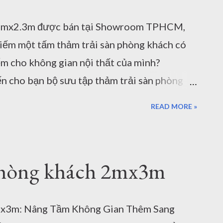
, hiện đại đến những họa tiết ấn tượng, phá
.6mx2.3m được bán tại Showroom TPHCM,
ôi sử dụng chất liệu cao cấp polyester,...
iếm một tấm thảm trải sàn phòng khách có
 an toàn cho sức khỏe. Công...
m cho không gian nội thất của mình?
 cho bạn bộ sưu tập thảm trải sàn phòng
, chất liệu và màu sắc phong phú, đáp ứng
READ MORE »
n. chúng tôi có 3 showroom thảm lớn tại
trưng bày các mẫu thảm đẹp với nhiều kích
n thảm trải sàn phòng khách tại
phòng khách 2mx3m
 phòng khách 1.6mx2.3m là một trong những
 sử dụng cho các không gian phòng khách
bạn có thể dễ dàng lựa chọn được mẫu thảm
mx3m: Nâng Tầm Không Gian Thêm Sang