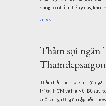
dụng từ nhiều thế kỷ nay, khởi 
cho không gian sinh hoạt. Do đ
CHIA SẺ
ta nên người ta thường chỉ trải
hay giường ngủ. Vì vậy, nhu cầu
hàng đầu. Thảm môt màu xám K
Thảm sợi ngắn 
sưu tập thảm trang trí mới nhất
giữ được những giá trị đơn giả
Thamdepsaigon
Đẹp Sài Gòn xin giới thiệu đến 
Đây không phải là một sản ph
Thảm trải sàn - lót sàn sợi ngắ
đẹp chúng tôi, nhưng là sản ph
trí tại HCM và Hà Nội Bộ sưu tậ
khách hàng và bán chạ...
cuối cùng cũng đã cập bến sho