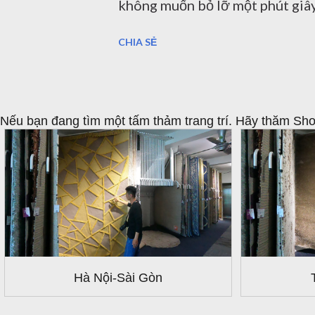
không muốn bỏ lỡ một phút giây
các bạn - những vị khách quý 
CHIA SẺ
Sợi ngắn Thổ Nhĩ Kỳ Thảm trải 
này chính là Thảm trải sàn Thổ 
kế hoa văn độc đáo. Ở bài viết l
Nếu bạn đang tìm một tấm thảm trang trí. Hãy thăm 
chiều cao, mật độ sợi,.. của th
giá một cách chân thật nhất về 
loạt thảm mới nhất này, đều đượ
Thảm Thổ Nhĩ Kỳ là thương hiệu
người tin dùng và sử dụng. Sản
thảm độc quyền, không quốc gia 
Hà Nội-Sài Gòn