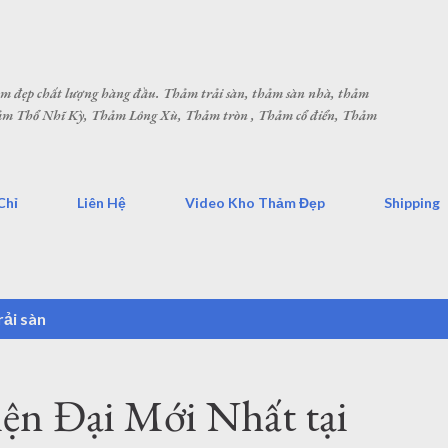
Chuyển đến nội dung chính
hảm đẹp chất lượng hàng đầu. Thảm trải sàn, thảm sàn nhà, thảm
Thảm Thổ Nhĩ Kỳ, Thảm Lông Xù, Thảm tròn , Thảm cổ điển, Thảm
Chỉ
Liên Hệ
Video Kho Thảm Đẹp
Shipping
ải sàn
n Đại Mới Nhất tại