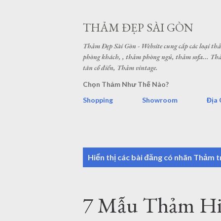
THẢM ĐẸP SÀI GÒN
Thảm Đẹp Sài Gòn - Website cung cấp các loại t
phòng khách, , thảm phòng ngủ, thảm sofa... 
tân cổ điển, Thảm vintage.
Chọn Thảm Như Thế Nào?
Shopping
Showroom
Địa 
B
Hiển thị các bài đăng có nhãn
Thảm tr
à
i
7 Mẫu Thảm Hiệ
đ
ă