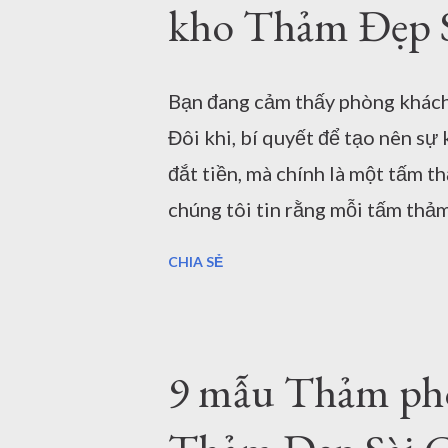
kho Thảm Đẹp 
n
g
Bạn đang cảm thấy phòng khách 
Đôi khi, bí quyết để tạo nên s
đắt tiền, mà chính là một tấm t
chúng tôi tin rằng mỗi tấm thả
qua 7 phong cách phối thảm tra
CHIA SẺ
thất năm nhé! 1. Thảm Tròn Sa
Mẫu thảm tròn (Mã: S0073R , S0
những đường nét góc cạnh của n
9 mẫu Thảm phò
màu xanh mint, tấm thảm tròn p
hình không gian, tạo cảm giác 