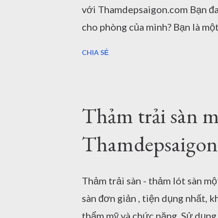
với Thamdepsaigon.com Bạn đan
cho phòng của mình? Bạn là một k
mua thảm trang trí đẹp? Bạn lo
CHIA SẺ
trải sàn có chất lượng như qu
đến kho thảm trang trí đẹp để 
mua thảm trải sàn trang trí dù l
Thảm trải sàn m
bạn sẽ được Kho Thảm Đẹp trình 
viết này. Để bạn có thể yên tâ
Thamdepsaigon
chạy xe lên cửa hàng thảm trải
phòng ngủ 2mx3m Dưới đây là m
Thảm trải sàn - thảm lót sàn mộ
khi bạn mua thảm lót sàn trang 
sàn đơn giản , tiện dụng nhất, 
thảm trang...
thẩm mỹ và chức năng. Sử dụng t