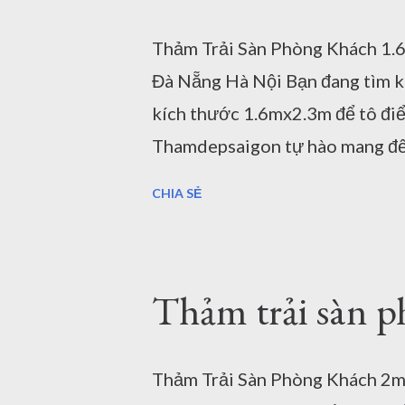
mẫu thảm từ phong cách tối giản
Thảm Trải Sàn Phòng Khách 1
cách. Chất liệu cao cấp: Chúng t
Đà Nẵng Hà Nội Bạn đang tìm k
đảm bảo độ bền đẹp, mềm mại và
kích thước 1.6mx2.3m để tô điể
Thamdepsaigon tự hào mang đến
khách đa dạng với nhiều mẫu mã
CHIA SẺ
mọi nhu cầu và sở thích của bạ
TPHCM, Hà Nội, Đà Nẵng ở đây 
thước, màu sắc. Tại sao nên chọ
Thảm trải sàn 
Thamdepsaigon? Thảm trải sàn
kích thước phổ biến nhất được
hiện đại. Với kích thước này, 
Thảm Trải Sàn Phòng Khách 2