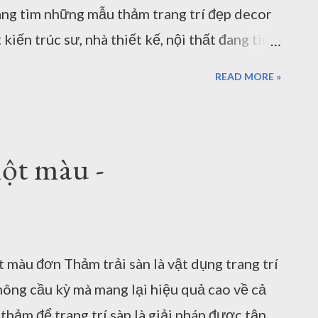
g tìm những mẫu thảm trang trí đẹp decor
iến trúc sư, nhà thiết kế, nội thất đang tìm
 lắng không biết mẫu mã và chất lượng thảm
READ MORE »
ảng cáo? Kho Thảm Đẹp Bạn chưa có cơ hội
nhìn tận mắt? Rất nhiều mối quan tâm khi bạn
à mua lẻ hay mua sỉ... Tất cả những câu hỏi của
ột màu -
bày rõ ràng, cụ thể, chi tiết nhất trong bài
m chọn mẫu thảm trang trí đẹp mà không cần
 sàn tại TPHCM và Hà Nội. Thảm lông xù cho
ột số thông tin Thảm Đẹp cung cấp cho bạn
t màu đơn Thảm trải sàn là vật dụng trang trí
trí đẹp, chất lượng, an toàn. Những mẫu
không cầu kỳ mà mang lại hiệu quả cao về cả
hảm để trang trí sàn là giải pháp được tận