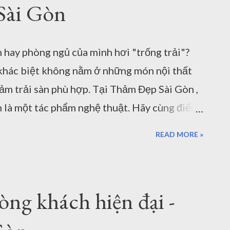
Sài Gòn
hay phòng ngủ của mình hơi "trống trải"?
ự khác biệt không nằm ở những món nội thất
hảm trải sàn phù hợp. Tại Thảm Đẹp Sài Gòn ,
m là một tác phẩm nghệ thuật. Hãy cùng điểm
ng trí cực "cháy" đang dẫn đầu xu hướng nội
READ MORE »
ng Trọng – Điểm Nhấn Cho Bàn Ăn Hiện Đại
074R ) là lựa chọn tuyệt vời để phá vỡ
ội thất. Khi kết hợp với bộ bàn ăn gỗ và ghế
ng khách hiện đại -
hòng khách tông màu trung tính giúp định
ấm cúng và quây quần cho bữa cơm gia đình.