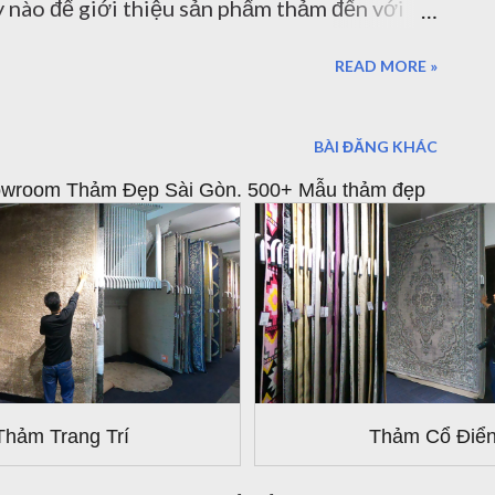
 nào để giới thiệu sản phẩm thảm đến với
luôn tin tưởng Thảm Đẹp Mẫu Thảm Cổ Điển
READ MORE »
sàn Thổ Nhĩ Kỳ Mở đầu cho bộ sưu tập lần
Nhĩ Kỳ . Thuộc loại thảm sợi ngắn với thiết
BÀI ĐĂNG KHÁC
ần này, chúng tôi sẽ phân tích đến chất liệu,
Showroom Thảm Đẹp Sài Gòn. 500+ Mẫu thảm đẹp
ảm Thổ Nhĩ Kỳ để quý khách hàng có thể đánh
chất lượng của sản phẩm chúng tôi. Đến với
c nhập khẩu trực tiếp từ Thổ Nhĩ Kỳ - Bỉ.
 thảm trải sàn nổi tiếng được rất nhiều
 phẩm được sản xuất trên công nghệ sản xuất
nào...
Thảm Trang Trí
Thảm Cổ Điể