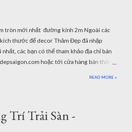
m tròn mới nhất đường kính 2m Ngoài các
ủ kích thước để decor Thảm Đẹp đã nhập
nhất, các bạn có thể tham khảo địa chỉ bán
amdepsaigon.com hoặc tới cửa hàng bán thảm
Hà Nộ i Thảm trải sàn hình tròn được sử dụng
READ MORE »
h, phòng ngủ, bàn ăn. .. theo những phong
 mà ta lựa chọn những chủ đề về màu sắc thảm
 căn hộ phù hợp nhất. Cùng Thảm Đẹp Sài
Trí Trải Sàn -
 trí hình tròn đường kính 2m. Thảm tròn
là một số gợi ý sử dụng thảm hình tròn cơ