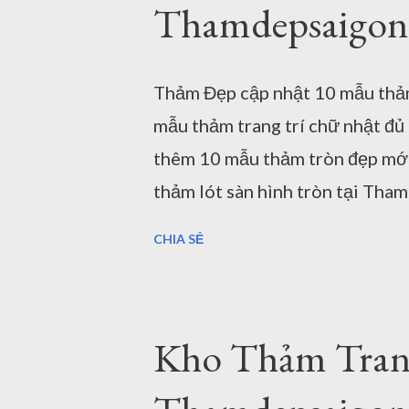
Thamdepsaigon
n
g
Thảm Đẹp cập nhật 10 mẫu thả
mẫu thảm trang trí chữ nhật đ
thêm 10 mẫu thảm tròn đẹp mới 
thảm lót sàn hình tròn tại Th
trang trí trải sàn tại TPHCM - 
CHIA SẺ
trong nhiều thiết kế phòng khác
cách thiết kế căn hộ khác nhau
tròn để phối hợp với đường nét
Kho Thảm Trang 
Gòn tìm hiểu 10 mẫu thảm trang
được sử dụng ở đâu ? Dưới đây 