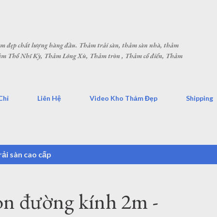
Chuyển đến nội dung chính
hảm đẹp chất lượng hàng đầu. Thảm trải sàn, thảm sàn nhà, thảm
Thảm Thổ Nhĩ Kỳ, Thảm Lông Xù, Thảm tròn , Thảm cổ điển, Thảm
Chỉ
Liên Hệ
Video Kho Thảm Đẹp
Shipping
ải sàn cao cấp
òn đường kính 2m -