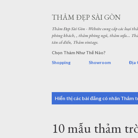
THẢM ĐẸP SÀI GÒN
Thảm Đẹp Sài Gòn - Website cung cấp các loại t
phòng khách, , thảm phòng ngủ, thảm sofa... 
tân cổ điển, Thảm vintage.
Chọn Thảm Như Thế Nào?
Shopping
Showroom
Địa 
B
Hiển thị các bài đăng có nhãn
Thảm tr
à
i
10 mẫu thảm tr
đ
ă