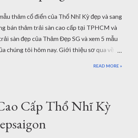
ột số thông tin Thảm Đẹp cung cấp cho bạn
mẫu thảm cổ điển của Thổ Nhĩ Kỳ đẹp và sang
trí đẹp, chất lượng, an toàn. Những mẫu
ng bán thảm trải sàn cao cấp tại TPHCM và
trải sàn đẹp của Thảm Đẹp SG và xem 5 mẫu
của chúng tôi hôm nay. Giới thiệu sơ qua về 5
g khách, phòng ngủ với hoa văn cổ điển . Và
READ MORE »
i mua thảm trang trí hiện nay. Chứng nhận
nghệ dệt thảm Chiều cao sợi thảm Trọng
hảm Chính sách của công ty về bảo hành,
Cao Cấp Thổ Nhĩ Kỳ
 sao bạn lại quan tâm tới những vấn đề
a thảm trải sàn, thảm lót sàn. Đó là những
epsaigon
hể mua thảm trải sàn một cách đúng và tốt