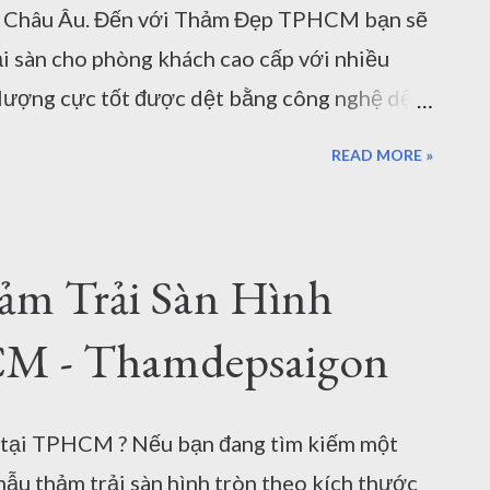
a Châu Âu. Đến với Thảm Đẹp TPHCM bạn sẽ
ĩ Kỳ Chất liệu Polyest...
 sàn cho phòng khách cao cấp với nhiều
 lượng cực tốt được dệt bằng công nghệ dệt
 Màu sắc hiện đại, cổ điển vô cùng phong
READ MORE »
ổ Nhĩ Kỳ: Code M0007 Hình ảnh thực tế
ấp ở một phòng khách tại TPHCM Các mẫu
đầy đủ Một trong những tiêu chuẩn hàng đầu
ảm Trải Sàn Hình
ch là chất lượng, nguồn gốc rõ ràng Độ
ẢM ĐẸP Nếu bạn đang tìm kiếm một
M - Thamdepsaigon
phòng khách thì hãy đọc tiếp bài viết của
 phòng khách của bạn, đưa ra quyết định
u tại TPHCM ? Nếu bạn đang tìm kiếm một
oặc kinh tế với gia đình. Vì sao bạn chọn
u thảm trải sàn hình tròn theo kích thước