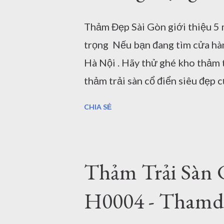
phòng ngủ 2mx3m Dưới đây là m
Thảm Đẹp Sài Gòn giới thiệu 5 
khi bạn mua thảm lót sàn trang 
trọng Nếu bạn đang tìm cửa hà
thảm trang...
Hà Nội . Hãy thử ghé kho thảm 
thảm trải sàn cổ điển siêu đẹp 
mẫu thảm lót sàn trang trí phòn
CHIA SẺ
những điều bạn nên quan tâm kh
xuất xứ Mật độ sợi điểm Công 
lượng thảm Độ mềm mại, và đế t
Thảm Trải Sàn 
giao hàng Thảm Đẹp Sài Gòn Tại
chúng tôi nên ở trên khi bạn mu
H0004 - Thamd
yếu tố chất lượng giúp bạn có t