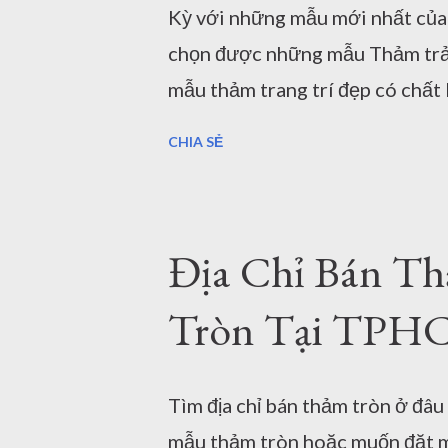
Kỳ với những mẫu mới nhất củ
Lông T0016: Sản xuất tại Thổ Nh
chọn được những mẫu Thảm trải
mẫu thảm trang trí đẹp có chất
điểm Châu Âu cực kỳ chắc chắn.
CHIA SẺ
phú. Một mẫu thảm cao cấp Th
của mẫu thảm nhập khẩu cao c
thảm cao cấp đều có tem nhãn 
Địa Chỉ Bán Th
của Thảm cao cấp cho phòng khá
mềm mịn của thảm cao cấp TH
Tròn Tại TPHC
Showroom bán thảm cao cấp cho 
Thảm Đẹp để lựa chọn thảm Sofa
Tìm địa chỉ bán thảm tròn ở đâ
hợp lý để mua thảm chất lượng h
mẫu thảm tròn hoặc muốn đặt mẫ