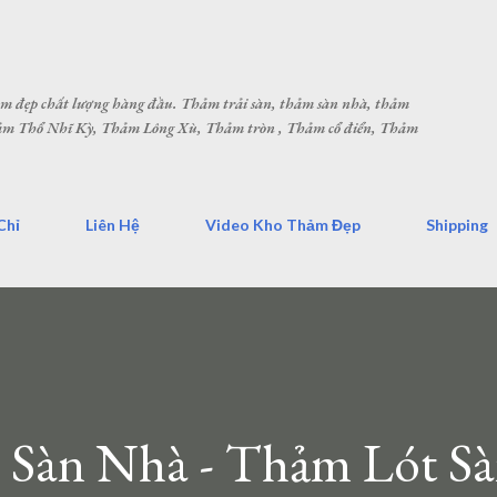
Chuyển đến nội dung chính
hảm đẹp chất lượng hàng đầu. Thảm trải sàn, thảm sàn nhà, thảm
Thảm Thổ Nhĩ Kỳ, Thảm Lông Xù, Thảm tròn , Thảm cổ điển, Thảm
Chỉ
Liên Hệ
Video Kho Thảm Đẹp
Shipping
 Sàn Nhà - Thảm Lót Sà