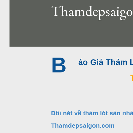
Thamdepsaigo
B
áo Giá Thảm L
Đôi nét về thảm lót sàn n
Thamdepsaigon.com