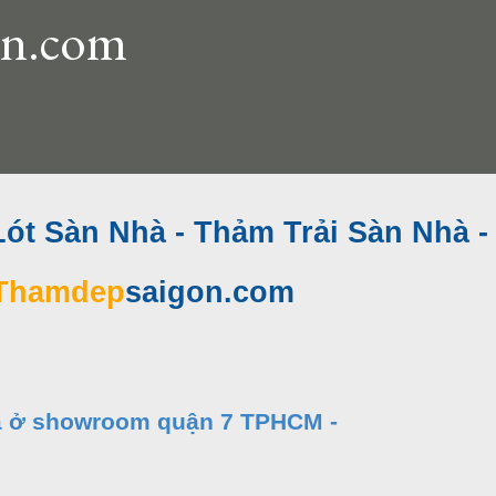
n.com
ót Sàn Nhà - Thảm Trải Sàn Nhà -
Thamdep
saigon.com
hà ở showroom quận 7 TPHCM -