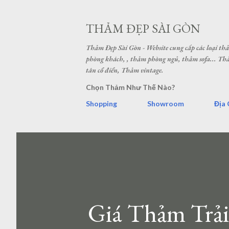
THẢM ĐẸP SÀI GÒN
Thảm Đẹp Sài Gòn - Website cung cấp các loại t
phòng khách, , thảm phòng ngủ, thảm sofa... 
tân cổ điển, Thảm vintage.
Chọn Thảm Như Thế Nào?
Shopping
Showroom
Địa 
Giá Thảm Trải