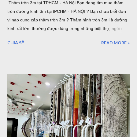
Thảm tròn 3m tại TPHCM - Hà Nội Bạn đang tìm mua thảm
tròn đường kính 3m tại tPCHM - HÀ NỘI ? Bạn chưa biết đơn
vị nào cung cấp thảm tròn 3m ? Thảm hình tròn 3m l à đường
kính rất lớn, thường được dùng trong những biệt thự, ngôi nhà
lớn. hoặc sảnh lớn. sau đây là một số mẫu thảm tròn cỡ lớn,
CHIA SẺ
READ MORE »
lưu ý rằng đây là đường kính lớn nhất của thảm tròn bán tại
TPHCM hoặc Hà Nội. thảm trải sàn phòng khách TPHCM
thảm trải sàn phòng ngủ TPHCM thảm lông trải sàn phòng ngủ
TPHCM thảm trải sàn phòng khách cao cấp TPHCM thảm trải
sàn phòng khách hiện đại TPHCM thảm trải sàn phòng ngủ
đẹp TPHCM thảm trải sàn phòng khách đẹp TPHCM thảm
decor phòng ngủ TPHCM Thảm tròn 3m được nhập khẩu từ
Thổ Nhĩ Kỳ , với chất lượng châu âu, những mẫu trên đây đã
được gia công để làm theo kích thước mong muốn của khách
hàng. Hình ảnh trên là nhân viên đang gia công cắt thảm tròn
3m tại TPHCM . Tất nhiên bạn có thể chọn kích thước thảm