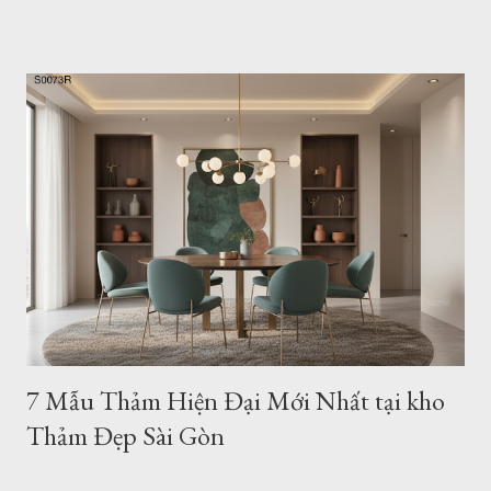
phong cách tối giản (Minimalism) và hiện đại luôn là sự lựa
chọn hàng đầu của các gia đình trẻ sở hữu căn hộ chung cư
hay nhà phố. Một không gian sống tinh tế không cần quá nhiều
đồ đạc rườm rà, nhưng nhất định phải có những điểm nhấn
mang tính "gu". Và một tấm thảm hiện đại họa tiết hình học
chính là mảnh ghép hoàn hảo để khẳng định phong cách đó.
Hôm nay, Thảm Đẹp Sài Gòn sẽ giới thiệu đến bạn bộ sưu tập
20+ mẫu thảm hình học tối giản, dẫn đầu xu hướng trang trí
căn hộ trẻ trung hiện nay. Mẫu thảm tròn hiện đại b0062r 1.
Tại sao căn hộ hiện đại lại "vừa vặn" với thảm họa tiết hình
học? Họa tiết hình học (Geometri...
7 Mẫu Thảm Hiện Đại Mới Nhất tại kho
Thảm Đẹp Sài Gòn