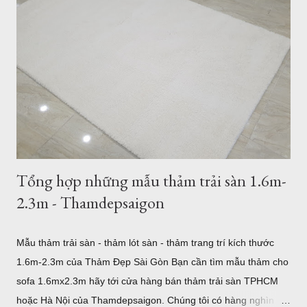
Thổ Nhĩ Kỳ Với hơn 500 mẫu thảm trải sàn, từ hiện đại đến cổ
điển, tân cổ điển, thảm lót sàn quận 7 sẽ là sự lựa chọn tốt
nhất cho bạn. 5 mẫu thảm lót sàn sợi ngắn bán tại Quận 7
TPHCM Thảm Sợi Ngắn Quận 7 I0001 Mẫu thảm hiện đại
Thảm Sợi Ngắn I0002 Thảm Lót sàn quận 7 I0003 Thảm trải
sàn quận 7 I0006 Thảm lót sàn bán tại quận 7 I0016 5 mẫu
thảm lông xù bán t...
Tổng hợp những mẫu thảm trải sàn 1.6m-
2.3m - Thamdepsaigon
Mẫu thảm trải sàn - thảm lót sàn - thảm trang trí kích thước
1.6m-2.3m của Thảm Đẹp Sài Gòn Bạn cần tìm mẫu thảm cho
sofa 1.6mx2.3m hãy tới cửa hàng bán thảm trải sàn TPHCM
hoặc Hà Nội của Thamdepsaigon. Chúng tôi có hàng nghìn