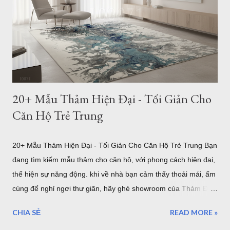
kế nội thất, thảm không chỉ có tác dụng trang trí mà còn đóng
vai trò kết nối toàn bộ khu vực tiếp khách. Một chiếc thảm có
kích thước phù hợp sẽ tạo cảm giác cân đối, giúp bộ sofa, bàn
trà và các món đồ nội thất trở thành một tổng ...
20+ Mẫu Thảm Hiện Đại - Tối Giản Cho
Căn Hộ Trẻ Trung
20+ Mẫu Thảm Hiện Đại - Tối Giản Cho Căn Hộ Trẻ Trung Bạn
đang tìm kiếm mẫu thảm cho căn hộ, với phong cách hiện đại,
thể hiện sự năng động. khi về nhà bạn cảm thấy thoải mái, ấm
cúng để nghỉ ngơi thư giãn, hãy ghé showroom của Thảm Đẹp
Sài Gòn để chọn một mẫu thảm trải sàn hiện đại nha. Mẫu
CHIA SẺ
READ MORE »
thảm hiện đại i0071 Trong xu hướng thiết kế nội thất hiện đại,