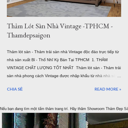
Khổ Lớn – "Cân" Mọi Không Gian Phò...
Thảm Lót Sàn Nhà Vintage -TPHCM -
Thamdepsaigon
Thảm lót sàn - Thảm trải sàn nhà Vintage độc đáo trực tiếp từ
nhà sản xuất Bỉ - Thổ Nhĩ Kỳ Bán Tại TPHCM 1. THẢM
VINTAGE CHẤT LƯỢNG TỐT NHẤT Thảm lót sàn - Thảm trải
sàn nhà phong cách Vintage được nhập khẩu từ nhà nhà sản
xuất ELKAPSER tại Thổ Nhĩ Kỳ. Ngay từ ban đầu mục tiêu của
CHIA SẺ
READ MORE »
chúng tôi là cung cấp những tâm thảm Vintage tốt nhất cho
thị trường Việt Nam. Thảm Đẹp Sài Gòn tập trung vào tìm
kiếm ý tưởng, đặt hàng, tạo ra những thảm cổ điển VINTAGE
Nếu bạn đang tìm một tấm thảm trang trí. Hãy thăm Showroom Thảm Đẹp S
đẹp nhất được bán trực tiếp với mức giá tốt nhất được bảo
đảm thông qua, Showroom tại Quận 7 TPHCM và Website