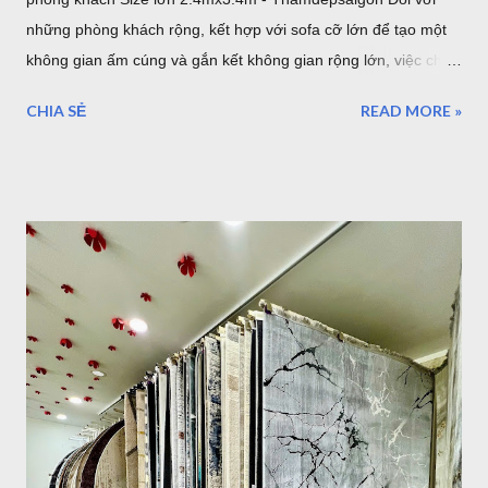
những phòng khách rộng, kết hợp với sofa cỡ lớn để tạo một
không gian ấm cúng và gắn kết không gian rộng lớn, việc chọn
một tấm thảm lót sàn có kích thước lớn với bề ngang 2.4m
CHIA SẺ
READ MORE »
chiều dài 3.4m sẽ làm cho những thiết bị nội thất liền mạch,
liên tục. 1. Sang trọng, Quý tộc với những mẫu thảm lót sàn
sofa góc cỡ lớn cho phòng khách cao cấp tại TPHCM Với một
phòng khách rộng lớn đa phần là những gia đình có điều kiện
kinh tế. Chính vì vậy, việc lựa chọn những bộ Thảm trải sàn -
Thảm lót sàn cho ghế sofa có kích thước lớn cho phòng khách
rộng. Đòi hỏi phải mang lại vẻ đẹp cho căn phòng, còn một
điều hết sức quan trọng đó chính là mang lại đẳng cấp thật sự
của chủ nhân. Mẫu thảm lót sàn cỡ lớn cho phòng khách
phòng ăn - Thảm Lông Xù -Thổ Nhĩ Kỳ kích thước 2,4mx3,4m
Mẫu thảm sofa phòng khách lớn mã F0003 . Xám trắng trọng
lượng trung bình hơn 3,2kg/m2, như vậy với kíc...