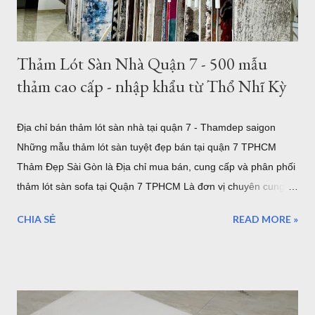
tròn nhỏ hơn như thảm tròn 2m có rất nhiều mẫu tại showroom
thảm đẹp Tphcm...
Thảm Lót Sàn Nhà Quận 7 - 500 mẫu
thảm cao cấp - nhập khẩu từ Thổ Nhĩ Kỳ
Địa chỉ bán thảm lót sàn nhà tại quận 7 - Thamdep saigon
Những mẫu thảm lót sàn tuyệt đẹp bán tại quận 7 TPHCM
Thảm Đẹp Sài Gòn là Địa chỉ mua bán, cung cấp và phân phối
thảm lót sàn sofa tại Quận 7 TPHCM Là đơn vị chuyên cung
cấp thảm trải sàn uy tín. Showroom sang trọng toạ lạc tại khu
CHIA SẺ
READ MORE »
Tân Quy Quận 7. Vừa là showroom trưng bày sản phẩm, vừa
là kho hàng, nếu bạn muốn chọn một mẫu thảm trải sàn cao
cấp nhập khẩu từ Châu Âu, hãy ghé thăm Thảm Đẹp Sài Gòn
để thăm quan và tận mắt ngắm những mẫu thảm đẹp nhất.
Thảm lót sàn quận 7 - ghé xem 500 mẫu thảm cao cấp đến từ