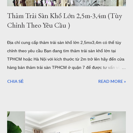
Thảm Trải Sàn Khổ Lớn 2,5m-3,4m (Tùy
Chỉnh Theo Yêu Cầu )
Địa chỉ cung cấp thảm trải sàn khổ lớn 2,5mx3,4m có thể tùy
chỉnh theo yêu cầu Bạn đang tìm thảm trải sàn khổ lớn tại
TPHCM hoặc Hà Nội với kích thước từ 2m trở lên hãy đến cửa
hàng bán thảm trải sàn TPHCM ở quận 7 để được tư vấn về
những mẫu thảm trang trí cỡ lớn hoặc có thể tùy chỉnh theo
CHIA SẺ
READ MORE »
yêu cầu của bạn. Kho thảm trải sàn khổ lớn quận 7 TPHCM
Nội dung bao gồm: Giới thiệu về thảm cỡ lớn hơn 2m từ
2,5mx3,4m của Thảm Đẹp Sài Gòn Chất lượng thảm khổ lớn
như thế nào? Có bao nhiêu mẫu có sẵn ở của hàng Giá thảm
khổ lớn - Bảo hành - Giao hàng .... Địa chỉ bán thảm lót sàn
khổ lớn tại HCM và Hà Nội Coupons trong tháng của Thảm