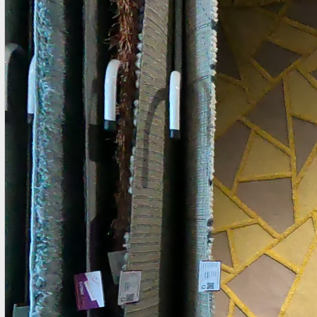
chính thức của chúng tôi. Thảm Vintage Mã: OPUS_54219655
Mẫu Thảm Vintage Một sản phẩm thảm Vintage của Bỉ Ảnh
chuoj cận cảnh bề mặt và đế thảm 2. Mua Thảm Vintage ở
đâu tại TPHCM Nhiệm vụ và trách nhiệm của chúng tôi rất
nghiêm túc với từng sản phẩm mà chúng tôi cung cấp cho
khách hàng Việt Nam. Thảm Đẹp Sài Gòn tìm kiếm, chọn lọc
nhập về kho ...