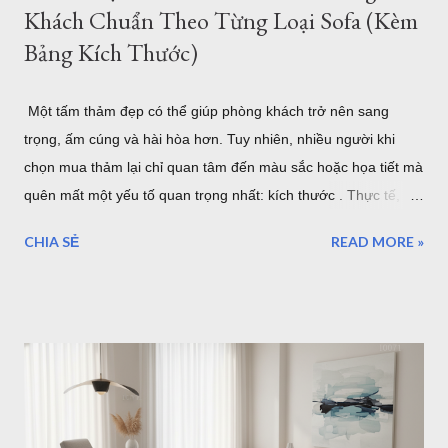
Khách Chuẩn Theo Từng Loại Sofa (Kèm
Bảng Kích Thước)
Một tấm thảm đẹp có thể giúp phòng khách trở nên sang
trọng, ấm cúng và hài hòa hơn. Tuy nhiên, nhiều người khi
chọn mua thảm lại chỉ quan tâm đến màu sắc hoặc họa tiết mà
quên mất một yếu tố quan trọng nhất: kích thước . Thực tế,
một tấm thảm quá nhỏ sẽ khiến bộ sofa trông rời rạc và mất
CHIA SẺ
READ MORE »
cân đối. Ngược lại, thảm quá lớn có thể làm không gian trở
nên chật chội, tốn chi phí và khó vệ sinh. Vậy làm thế nào để
chọn đúng kích thước thảm phòng khách? Bài viết dưới đây sẽ
hướng dẫn chi tiết cách lựa chọn theo từng loại sofa, diện tích
phòng và phong cách nội thất, giúp bạn dễ dàng tìm được mẫu
thảm phù hợp nhất. Cách Chọn Kích Thước Thảm Phòng
Khách Chuẩn Theo Từng Loại Sofa (Kèm Bảng Kích Thước) Vì
sao kích thước thảm phòng khách lại quan trọng? Trong thiết