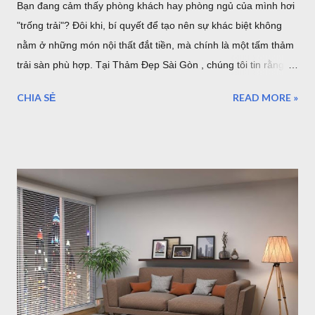
Bạn đang cảm thấy phòng khách hay phòng ngủ của mình hơi
"trống trải"? Đôi khi, bí quyết để tạo nên sự khác biệt không
nằm ở những món nội thất đắt tiền, mà chính là một tấm thảm
trải sàn phù hợp. Tại Thảm Đẹp Sài Gòn , chúng tôi tin rằng
mỗi tấm thảm là một tác phẩm nghệ thuật. Hãy cùng điểm qua
CHIA SẺ
READ MORE »
7 phong cách phối thảm trang trí cực "cháy" đang dẫn đầu xu
hướng nội thất năm nhé! 1. Thảm Tròn Sang Trọng – Điểm
Nhấn Cho Bàn Ăn Hiện Đại Mẫu thảm tròn (Mã: S0073R ,
S0074R ) là lựa chọn tuyệt vời để phá vỡ những đường nét
góc cạnh của nội thất. Khi kết hợp với bộ bàn ăn gỗ và ghế
màu xanh mint, tấm thảm tròn phòng khách tông màu trung
tính giúp định hình không gian, tạo cảm giác ấm cúng và quây
quần cho bữa cơm gia đình. Thảm tròn bàn ăn màu xám lông
chuột sang trọng Thảm Đẹp Sài Gòn Mẫu thảm tròn đường
kính 3m cỡ lớn đủ để bạn đặt bộ bàn ăn cho 4 người một cách
thoải mái. Cực kỳ sang trọng và hiện đại. 2. Thảm Chữ Nhật