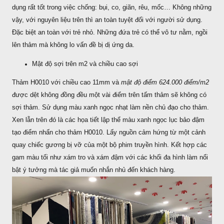
dụng rất tốt trong việc chống: bụi, co, giãn, rêu, mốc… Không những
vậy, với nguyên liệu trên thì an toàn tuyệt đối với người sử dụng.
Đặc biệt an toàn với trẻ nhỏ. Những đứa trẻ có thể vô tư nằm, ngồi
lên thảm mà không lo vấn đề bị dị ứng da.
Mật độ sợi trên m2 và chiều cao sợi
Thảm H0010 với chiều cao 11mm và
mật độ điểm 624.000 điểm/m2
được dệt không đồng đều một vài điểm trên tấm thảm sẽ không có
sợi thảm. Sử dụng màu xanh ngọc nhạt làm nền chủ đạo cho thảm.
Xen lẫn trên đó là các họa tiết lập thể màu xanh ngọc lục bảo đậm
tạo điểm nhấn cho thảm H0010. Lấy nguồn cảm hứng từ một cảnh
quay chiếc gương bị vỡ của một bộ phim truyền hình. Kết hợp các
gam màu tối như xám tro và xám đậm với các khối đa hình làm nổi
bật ý tưởng mà tác giả muốn nhắn nhủ đến khách hàng.