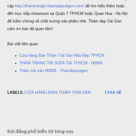
cập
http://thamtrangtri.thamdepsaigon.com/
để tìm hiểu thêm hoặc
đến trực tiếp showroom tại Quận 7 TPHCM hoặc Quan Hoa - Hà Nội
để kiểm chứng về chất lượng sản phẩm nhé. Thảm đẹp Sài Gòn
cảm ơn bạn đã quan tâm!
Bài viết liên quan:
Cửa Hàng Bán Thảm Trải Sàn Nhà Đẹp TPHCM
THẢM TRANG TRÍ SOFA TẠI TPHCM - H0009
Thảm trải sàn H0008 - Thamdepsaigon
LABELS:
CỬA HÀNG BÁN THẢM TRẢI SÀN
CHIA SẺ
Bài đăng phổ biến từ blog này