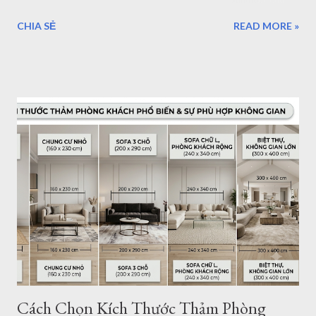
mẫu thảm đẹp kích thước chuẩn Châu Âu để bạn trang trí
CHIA SẺ
READ MORE »
phòng khách, phòng ngủ, phòng ăn... mẫu thảm cho sofa
1.6mx2.3m Nội dung bài viết: Giới thiệu về thảm trải sàn -
Tham Dep Sai Gon Tổng hợp mẫu thảm trải sàn 1.6mx2.3m
Chất lượng, xuất xứ thảm lót sàn Giá thảm trải sàn tại HCM -
Giao hàng - Thanh toán - Bảo Hành.. Địa chỉ mua thảm trải
sàn ở TPHCM - Hà Nội Giới thiệu thảm trải sàn - thảm trang trí
của Thảm Đẹp. Thảm Đẹp Sài Gòn là đơn vị phân phối thảm
Thổ Nhĩ Kỳ với kho hàng - cửa hàng thảm ở TPHCM và Hà
Nội. Với hơn ngàn mẫu thảm trang trí phòng khách, phòng
ngủ... Kích thước, tiêu chuẩn của Châu Âu. Toàn bộ sản phẩm
được đặt hàng theo yêu cầu của chúng tôi và nhập khẩu trực
tiếp về Việt Nam. Vì vậy bạn có thể tìm thấy cho mình một
mẫu...
Cách Chọn Kích Thước Thảm Phòng