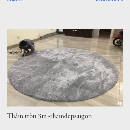
du lịch nhưng thực sự vẫn chưa thể đi và khám phá hết vùng
đất tuyệt đẹp nơi đây. Những điểm đến của Bà rịa Vũng Tàu có
vô số nơi để bạn ngắm nhìn bình minh, hoàng hôn, thả mình
vào khung cảnh yên bình ở một số hòn đảo hay nhộn nhịp, sôi
động với bãi trước, bãi sau của Vũng Tàu...Dịch vụ ăn uống
nghỉ ngơi, tắm nước nóng ở Bình Châu hay chỗ nghỉ ngơi rất
nhiều ở Vũng Tàu. Thảm trang trí cho khách hàng tại
Homestead Vũng Tàu Hiện tại Thảm Đẹp Sài Gòn chưa có
Showroom tại Vũng Tàu nhưng các bạn có thể đặt hàng trực
tuyến và xem các mẫu thảm tại website:
thamtrangtri.thamdepsaigon.com hoặc đọc thông tin chi tiết về
Thảm Đẹp tại: Thamdepsaigon.com. Bạn đang kiếm nơi ...
Thảm tròn 3m -thamdepsaigon