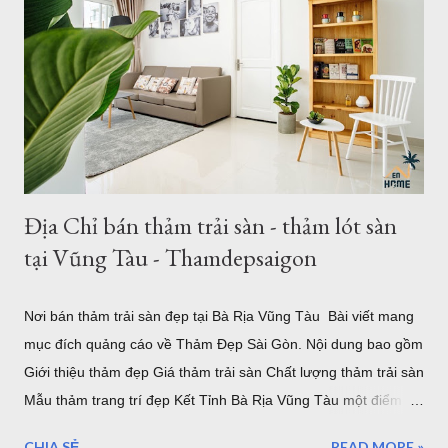
Đẹp 1. Giới thiệu về thảm khổ 2,5m - 3,4m 2,6m - 3,6m Là đơn
vị cung cấp thảm trải sàn - thảm trang trí nhà tại Hồ Chí Minh
và Hà Nội, chung tôi luôn phục vụ tối đa nhu cầu của khách
hàng, với nhu cầu trải sàn khổ lớn ơ Việt Nam, chúng tôi đã
nhập về nhiều mẫu thảm kích thước lớn từ 2m, 2,4m 2,5m 2,m
chiều ngang - chiều dài từ 3m - 3,5m. Hoặc b...
Địa Chỉ bán thảm trải sàn - thảm lót sàn
tại Vũng Tàu - Thamdepsaigon
Nơi bán thảm trải sàn đẹp tại Bà Rịa Vũng Tàu Bài viết mang
mục đích quảng cáo về Thảm Đẹp Sài Gòn. Nội dung bao gồm
Giới thiệu thảm đẹp Giá thảm trải sàn Chất lượng thảm trải sàn
Mẫu thảm trang trí đẹp Kết Tỉnh Bà Rịa Vũng Tàu một điểm
đến tuyệ vời, có nhiều lần đến Vũng Tàu để làm nhiệm vụ và
CHIA SẺ
READ MORE »