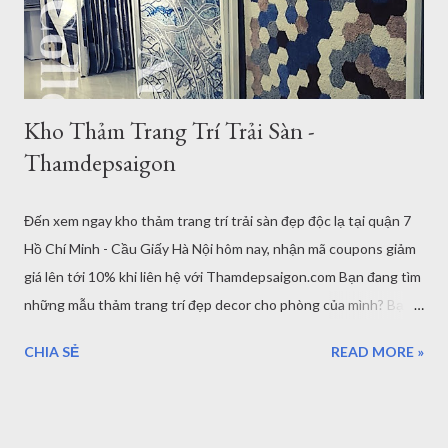
Thảm trang trí Vintage thảm trải sàn phòng khách TPHCM
thảm trải sàn phòng n...
Kho Thảm Trang Trí Trải Sàn -
Thamdepsaigon
Đến xem ngay kho thảm trang trí trải sàn đẹp độc lạ tại quận 7
Hồ Chí Minh - Cầu Giấy Hà Nội hôm nay, nhận mã coupons giảm
giá lên tới 10% khi liên hệ với Thamdepsaigon.com Bạn đang tìm
những mẫu thảm trang trí đẹp decor cho phòng của mình? Bạn
là một kiến trúc sư, nhà thiết kế, nội thất đang tìm mua thảm
CHIA SẺ
READ MORE »
trang trí đẹp? Bạn lo lắng không biết mẫu mã và chất lượng
thảm trải sàn có chất lượng như quảng cáo? Kho Thảm Đẹp
Bạn chưa có cơ hội đến kho thảm trang trí đẹp để nhìn tận mắt?
Rất nhiều mối quan tâm khi bạn mua thảm trải sàn trang trí dù là