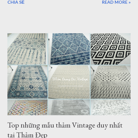
CHIA SẺ
READ MORE »
hùng mạnh, lãnh thổ đế chế Ottoman, đế quốc Ottoman hùng
mạnh nhất thế giới kéo dài từ thế kỷ thứ 14 đến đầu thế kỷ 20
trước khi tan rã. Những vết tích của một đế chế rộng lớn, liên lục
địa giữa Âu, Á, Phi còn hiện hữu tại Thổ Nhĩ Kỳ qua những công
trình kiến trúc vĩ đại của thế giới hiện đại mà chúng ta có thể
thấy khi tới đất nước này. Ảnh chụp tại Showroom Thảm Đẹp
Sài Gòn Thổ Nhĩ Kỳ là một quốc gia liên lục địa Á-Âu với 97%
diện tích lãnh thổ là châu Á và 3% là châu Âu. Quốc gia này có
diện tích: 783.356 km2 và 84,34 triệu dân (2020). Thủ đô là
Ankara, đơn vị tiền tệ là đồng Lira (TRY) Một mẫu thảm Thổ Nhĩ
Kỳ - 1.6x2.3m Nếu bạn tìm hiểu về đất nước Thổ Nhĩ Kỳ từ v...
Top những mẫu thảm Vintage duy nhất
tại Thảm Đẹp