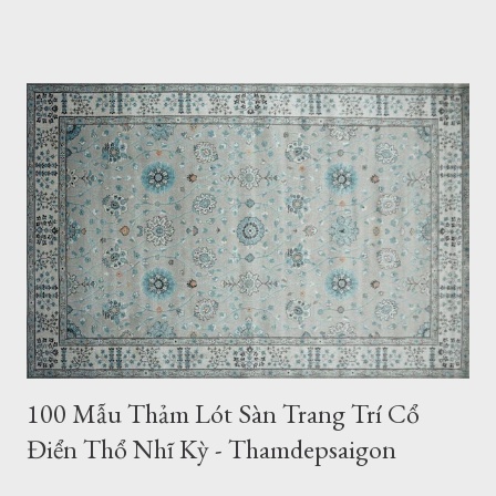
tôi để kiểm chứng. Ngày nay, khi cuộc sống dần trở nên ổn
định, con người ta quan tâm đến thẩm mỹ nhiều hơn. Đặt giá trị
của thẩm mỹ lên tầm cao mới, họ không những chăm chuốt cho
bản thân mà còn dành một sự ưu ái đặc biệt cho không gian
sống của mình. Thảm cổ điển Thổ Nhĩ Kỳ có mặt tại TPHCM
Ảnh của một khách hàng đã gửi lại ảnh cho Thảm Đẹp 1. Thảm
Cổ Điển Thổ Nhĩ Kỳ tại TPHCM - Hà Nội Sử dụng thảm trải
sàn là một ý tưởng khá hay nếu bạn muốn sở hữu một sự sang
trọng, trang nhã cho phòng khách, sự ấm áp dịu dàng cho phòng
ngủ, ...
100 Mẫu Thảm Lót Sàn Trang Trí Cổ
Điển Thổ Nhĩ Kỳ - Thamdepsaigon