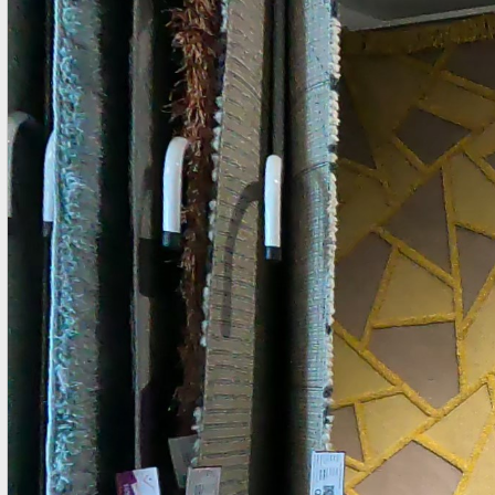
Bo su tap Tham trang tri Dulux thảm trải sàn phòng khách
TPHCM thảm trải sàn phòng ngủ TPHCM thảm lông trải sàn
phòng ngủ TPHCM thảm trải sàn phòng khách cao cấp TPHCM
thảm trải sàn phòng khách hiện đại TPHCM thảm trải sàn
phòng ngủ đẹp TPHCM thảm trải sàn phòng khách đẹp TPHCM
thảm decor phòng ngủ TPHCM Bạn xem trọn bộ sưu tập thảm
trải sàn Thổ Nhĩ Kỳ Dulu...