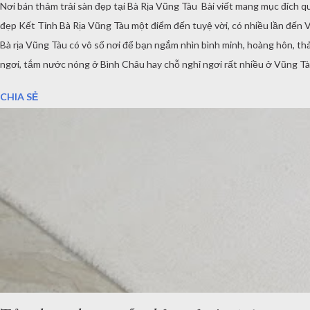
Nơi bán thảm trải sàn đẹp tại Bà Rịa Vũng Tàu Bài viết mang mục đích 
đẹp Kết Tỉnh Bà Rịa Vũng Tàu một điểm đến tuyệ vời, có nhiều lần đến 
Bà rịa Vũng Tàu có vô số nơi để bạn ngắm nhìn bình minh, hoàng hôn, thả
ngơi, tắm nước nóng ở Bình Châu hay chỗ nghỉ ngơi rất nhiều ở Vũng 
bạn có thể đặt hàng trực tuyến và xem các mẫu thảm tại website: thamt
CHIA SẺ