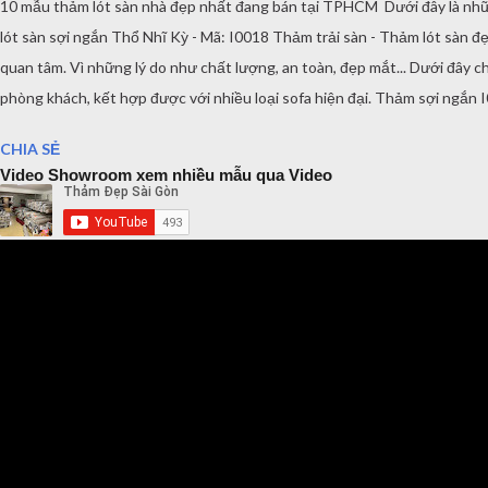
10 mẫu thảm lót sàn nhà đẹp nhất đang bán tại TPHCM Dưới đây là những
lót sàn sợi ngắn Thổ Nhĩ Kỳ - Mã: I0018 Thảm trải sàn - Thảm lót sàn 
quan tâm. Vì những lý do như chất lượng, an toàn, đẹp mắt... Dưới đâ
phòng khách, kết hợp được với nhiều loại sofa hiện đại. Thảm sợi ngắ
thước sau để các bạn có thể lựa chọn thích hợp với phòng khách, phòng
CHIA SẺ
Video Showroom xem nhiều mẫu qua Video