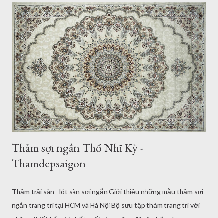
mua lẻ hay mua sỉ... Tất cả những câu hỏi của bạn sẽ được Kho
Thảm Đẹp trình bày rõ ràng, cụ thể, chi tiết nhất trong bài viết
này. Để bạn có thể yên tâm chọn mẫu thảm trang trí đẹp mà
không cần chạy xe lên cửa hàng thảm trải sàn tại TPHCM và Hà
Nội. Thảm lông xù cho phòng ngủ 2mx3m Dưới đây là một số
thông tin Thảm Đẹp cung cấp cho bạn khi bạn mua thảm lót sàn
trang trí đẹp, chất lượng, an toàn. Những mẫu thảm trang...
Thảm sợi ngắn Thổ Nhĩ Kỳ -
Thamdepsaigon
Thảm trải sàn - lót sàn sợi ngắn Giới thiệu những mẫu thảm sợi
ngắn trang trí tại HCM và Hà Nội Bộ sưu tập thảm trang trí với