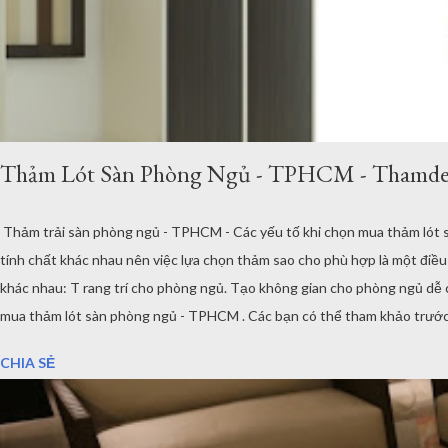
Thảm Lót Sàn Phòng Ngủ - TPHCM - Thamde
Thảm trải sàn phòng ngủ - TPHCM - Các yếu tố khi chọn mua thảm lót 
tính chất khác nhau nên việc lựa chọn thảm sao cho phù hợp là một đi
khác nhau: T rang trí cho phòng ngủ. Tạo không gian cho phòng ngủ dễ ch
mua thảm lót sàn phòng ngủ - TPHCM . Các bạn có thể tham khảo trước 
phòng ngủ, tuy nhiên chúng tôi xin chỉ ra 3 điểm quan trọng mà các b
CHIA SẺ