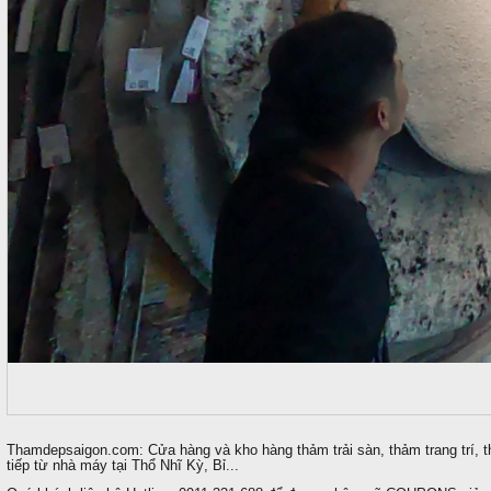
Thamdepsaigon.com: Cửa hàng và kho hàng thảm trải sàn, thảm trang trí, t
tiếp từ nhà máy tại Thổ Nhĩ Kỳ, Bỉ...