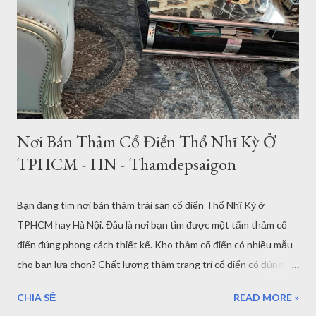
Châu Âu. Đây là một trong những mẫu đẹp mắt nhất tại Kho
thảm đẹp tại Sài Gòn - Hà Nội. Họa tiết hoa văn hài hòa căn đối.
Các tông màu nhẹ nhàng có thể trang trí lót sàn cho phòng
khách dù là cổ điển hay hiện đại đều có thể kết hợp được với
mẫu th...
Nơi Bán Thảm Cổ Điển Thổ Nhĩ Kỳ Ở
TPHCM - HN - Thamdepsaigon
Bạn đang tìm nơi bán thảm trải sàn cổ điển Thổ Nhĩ Kỳ ở
TPHCM hay Hà Nội. Đâu là nơi bạn tìm được một tấm thảm cổ
điển đúng phong cách thiết kế. Kho thảm cổ điển có nhiều mẫu
cho bạn lựa chọn? Chất lượng thảm trang trí cổ điển có đúng
như quảng cáo? Bạn đã đọc bài viết này thì hãy nhớ ghé thăm
CHIA SẺ
READ MORE »
Showroom và kho thảm đẹp tại TPHCM hoặc Hà Nội của chúng