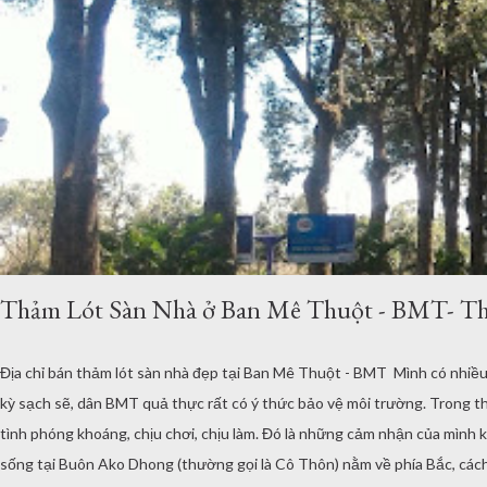
Thảm Lót Sàn Nhà ở Ban Mê Thuột - BMT- T
Địa chỉ bán thảm lót sàn nhà đẹp tại Ban Mê Thuột - BMT Mình có nhiều
kỳ sạch sẽ, dân BMT quả thực rất có ý thức bảo vệ môi trường. Trong 
tình phóng khoáng, chịu chơi, chịu làm. Đó là những cảm nhận của mình 
sống tại Buôn Ako Dhong (thường gọi là Cô Thôn) nằm về phía Bắc, cách