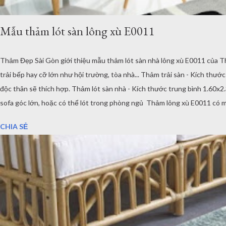
Mẫu thảm lót sàn lông xù E0011
Thảm Đẹp Sài Gòn giới thiệu mẫu thảm lót sàn nhà lông xù E0011 của T
trải bếp hay cỡ lớn như hội trường, tòa nhà... Thảm trải sàn - Kích th
độc thân sẽ thích hợp. Thảm lót sàn nhà - Kích thước trung bình 1.60x
sofa góc lớn, hoặc có thể lót trong phòng ngủ Thảm lông xù E0011 có m
không gian phòng ăn, tùy vào thiết kế và sự yêu thích của chủ nhân. Mẫ
CHIA SẺ