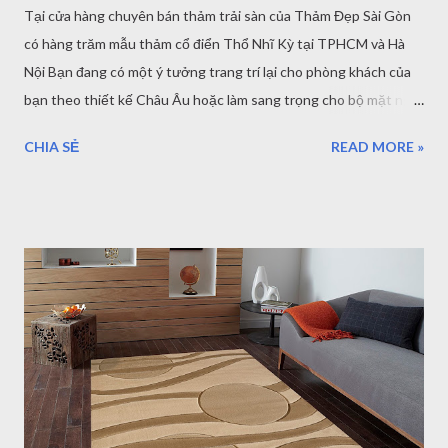
Tại cửa hàng chuyên bán thảm trải sàn của Thảm Đẹp Sài Gòn
có hàng trăm mẫu thảm cổ điển Thổ Nhĩ Kỳ tại TPHCM và Hà
Nội Bạn đang có một ý tưởng trang trí lại cho phòng khách của
bạn theo thiết kế Châu Âu hoặc làm sang trọng cho bộ mặt ngôi
nhà. Thảm trang trí - Thảm Đẹp Cổ Điển sẽ là một ý tưởng tuyệt
CHIA SẺ
READ MORE »
vời cho Decor phòng khách đẹp. Dưới đây là một số ý tưởng với
hơn 100 mẫu thảm lót sàn trang trí cổ điển Thổ Nhĩ Kỳ mà bạn
có thể tham khảo tại Hồ Chí Minh Và Hà Nội . Luôn có mã giảm
giá khi mua thảm trải sàn - thảm trang trí tại Sài Gòn - HN lên tới
10%. Cùng điểm qua các mẫu thảm cổ điển Đẹp dưới đây: Nội
dung bài viết: Giới thiệu về thảm cổ điển và vì sao thảm cổ điển
được ưa dùng trong biệt thự, villa... Cách chọn thảm cổ điển
Kích thước thảm cổ điển Giới thiệu các mẫu thảm trang trí cổ
điển Thổ Nhĩ Kỳ đang bán tại TPHCM và Hà Nội Vì sao bạn nên
mua thảm cổ điển tại Thảm Đẹp Sài Gòn Khi tới một biệt thự
hoặc một không gian sang trọng cao cấp chúng ta thường hay