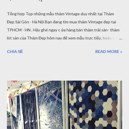
Tổng hợp Top những mẫu thảm Vintage duy nhất tại Thảm
Đẹp Sài Gòn - Hà Nội Bạn đang tìm mua thảm Vintage đẹp tại
TPHCM - HN . Hãy ghé ngay c ửa hàng bán thảm trải sàn- thảm
lót sàn của Thảm Đẹp hôm nay để xem mẫu trực tiếp, hoặc xem
trên website của Thảm Đẹp. 1. Top các mẫu thảm trang trí
CHIA SẺ
READ MORE »
Vintage nhập khẩu Thổ Nhĩ Kỳ Dưới đây là tổng hợp hơn 20
mẫu thảm Vintage ở HCM - HN các bạn xem và đánh giá chọn
mua thảm trang trí cho phòng khách, thảm trải sàn phòng ngủ
nhà mình. Thảm trang trí Vintage HCM - HN Như các bạn đã biết
phong cách Vintage là phong cách mang xu hướng kỷ niệm xưa
cũ, ký ức thời gian đã qua. Với sự đơn giản khi phối màu sắc.
Nhưng lại cực kỳ đẹp bởi những đồ cổ, những gì tự nhiên của
thời gian để lại. Thảm trang trí Vintage HCM - HN Những hoa
văn trên thảm Vintage luôn là những điểm nhấn độc đáo,
thường là sự kết hợp của 2 đến 3 màu chứ không quá nhiều màu.