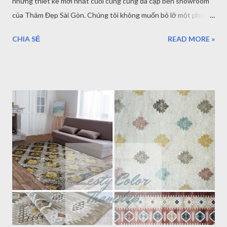
những thiết kế mới nhất cuối cùng cũng đã cập bến showroom
của Thảm Đẹp Sài Gòn. Chúng tôi không muốn bỏ lỡ một phút
giây nào để giới thiệu sản phẩm thảm đến với các bạn - những vị
CHIA SẺ
READ MORE »
khách quý luôn tin tưởng Thảm Đẹp Mẫu Thảm Cổ Điển Sợi
ngắn Thổ Nhĩ Kỳ Thảm trải sàn Thổ Nhĩ Kỳ Mở đầu cho bộ sưu
tập lần này chính là Thảm trải sàn Thổ Nhĩ Kỳ . Thuộc loại thảm
sợi ngắn với thiết kế hoa văn độc đáo. Ở bài viết lần này, chúng
tôi sẽ phân tích đến chất liệu, chiều cao, mật độ sợi,.. của thảm
Thổ Nhĩ Kỳ để quý khách hàng có thể đánh giá một cách chân
thật nhất về chất lượng của sản phẩm chúng tôi. Đến với loạt
thảm mới nhất này, đều được nhập khẩu trực tiếp từ Thổ Nhĩ
Kỳ - Bỉ. Thảm Thổ Nhĩ Kỳ là thương hiệu thảm trải sàn nổi tiếng
được rất nhiều người tin dùng và sử dụng. Sản phẩm được sản
xuất trên công nghệ sản xuất thảm độc quyền, không quốc gia
nào...