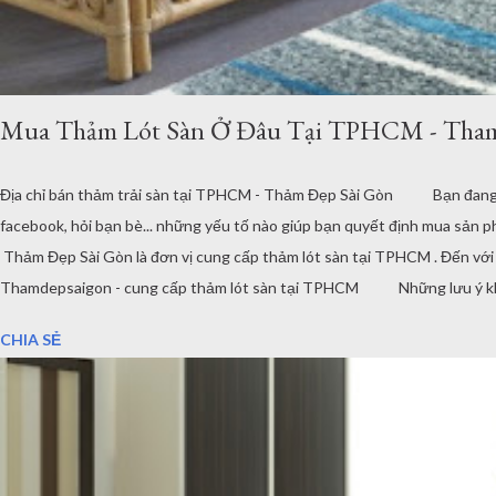
Mua Thảm Lót Sàn Ở Đâu Tại TPHCM - Tha
Địa chỉ bán thảm trải sàn tại TPHCM - Thảm Đẹp Sài Gòn Bạn đang cần 
facebook, hỏi bạn bè... những yếu tố nào giúp bạn quyết định mua sả
Thảm Đẹp Sài Gòn là đơn vị cung cấp thảm lót sàn tại TPHCM . Đến vớ
Thamdepsaigon - cung cấp thảm lót sàn tại TPHCM Những lưu ý khi ch
thảm trải sàn cho thiết kế hiện đại Chất lượng thảm lót sàn Nguồn gốc, x
CHIA SẺ