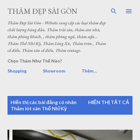
THẢM ĐẸP SÀI GÒN
Thảm Đẹp Sài Gòn - Website cung cấp các loại thảm đẹp
chất lượng hàng đầu. Thảm trải sàn, thảm sàn nhà,
thảm phòng khách, , thảm phòng ngủ, thảm sofa...
Thảm Thổ Nhĩ Kỳ, Thảm Lông Xù, Thảm tròn , Thảm
cổ điển, Thảm tân cổ điển, Thảm vintage.
Chọn Thảm Như Thế Nào?
Shopping
Showroom
Thêm…
B
Hiển thị các bài đăng có nhãn
HIỂN THỊ TẤT CẢ
à
Thảm lót sàn Thổ Nhĩ Kỳ
i
đ
ă
n