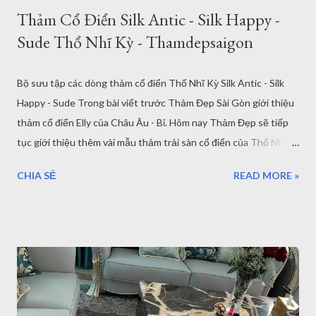
Thảm Cổ Điển Silk Antic - Silk Happy -
Sude Thổ Nhĩ Kỳ - Thamdepsaigon
Bộ sưu tập các dòng thảm cổ điển Thổ Nhĩ Kỳ Silk Antic - Silk
Happy - Sude Trong bài viết trước Thảm Đẹp Sài Gòn giới thiệu
thảm cổ điển Elly của Châu Âu - Bỉ. Hôm nay Thảm Đẹp sẽ tiếp
tục giới thiệu thêm vài mẫu thảm trải sàn cổ điển của Thổ Nhĩ
Kỳ Ở rất nhiều bài viết trên website Thamdepsaigon.com chúng
CHIA SẺ
READ MORE »
tôi đã giới thiệu khá nhiều các mẫu thảm lót sàn cổ điển, phù
hợp với phòng khách, phòng ngủ... theo nhiều cách khác nhau,
tuy nhiên vẫn chưa thể nói hết được các mẫu thảm tại cửa hàng
bán thảm cổ điển Thổ Nhĩ Kỳ - Châu Âu của Thảm Đẹp. Trong
bài này bạn sẽ thấy vài tác phẩm khác đến từ đất nước Thổ Nhĩ
Kỳ. 1. Mẫu thảm cổ điển Silk Antic - Turkish rugs Với 7 mẫu
thảm cổ điển Silk Antic , mang đậm màu sắc phong thái cổ điển