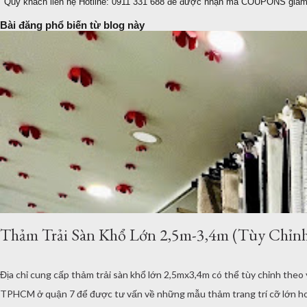
Quý khách liên hệ Hotline: 0911 331 688 để được nhận mã COUPONS giảm 
Bài đăng phổ biến từ blog này
Thảm Trải Sàn Khổ Lớn 2,5m-3,4m (Tùy Chỉnh
Địa chỉ cung cấp thảm trải sàn khổ lớn 2,5mx3,4m có thể tùy chỉnh theo
TPHCM ở quận 7 để được tư vấn về những mẫu thảm trang trí cỡ lớn hoặ