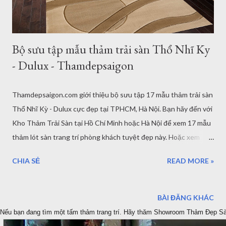
gặp nh...
Bộ sưu tập mẫu thảm trải sàn Thổ Nhĩ Ky
- Dulux - Thamdepsaigon
Thamdepsaigon.com giới thiệu bộ sưu tập 17 mẫu thảm trải sàn
Thổ Nhĩ Kỳ - Dulux cực đẹp tại TPHCM, Hà Nội. Bạn hãy đến với
Kho Thảm Trải Sàn tại Hồ Chí Minh hoặc Hà Nội để xem 17 mẫu
thảm lót sàn trang trí phòng khách tuyệt đẹp này. Hoặc xem
trực tiếp tại website của chúng tôi. Ngoài những mẫu thảm Thổ
CHIA SẺ
READ MORE »
Nhĩ Kỳ - DULux bạn có thể xem những kiểu thảm độc đáo, với
hàng trăm mẫu và kích thước tại Showroom quận 7 TPHCM
hoặc Quan Hoa - Hà Nội. Dưới đấy là 17 mẫu thảm trang trí Thổ
BÀI ĐĂNG KHÁC
Nhĩ Kỳ, bạn có thể chọn và nhận được khuyễn mãi mới nhất từ
Nếu bạn đang tìm một tấm thảm trang trí. Hãy thăm Showroom Thảm Đẹp S
nhà phân phối Thảm trải sàn - Thảm Đẹp Sài Gòn ngay hôm nay.