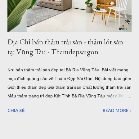
nhập về nhiều mẫu thảm kích thước lớn từ 2m, 2,4m 2,5m 2,m
chiều ngang - chiều dài từ 3m - 3,5m. Hoặc b...
Địa Chỉ bán thảm trải sàn - thảm lót sàn
tại Vũng Tàu - Thamdepsaigon
Nơi bán thảm trải sàn đẹp tại Bà Rịa Vũng Tàu Bài viết mang
mục đích quảng cáo về Thảm Đẹp Sài Gòn. Nội dung bao gồm
Giới thiệu thảm đẹp Giá thảm trải sàn Chất lượng thảm trải sàn
Mẫu thảm trang trí đẹp Kết Tỉnh Bà Rịa Vũng Tàu một điểm
đến tuyệ vời, có nhiều lần đến Vũng Tàu để làm nhiệm vụ và
CHIA SẺ
READ MORE »
du lịch nhưng thực sự vẫn chưa thể đi và khám phá hết vùng
đất tuyệt đẹp nơi đây. Những điểm đến của Bà rịa Vũng Tàu có
vô số nơi để bạn ngắm nhìn bình minh, hoàng hôn, thả mình