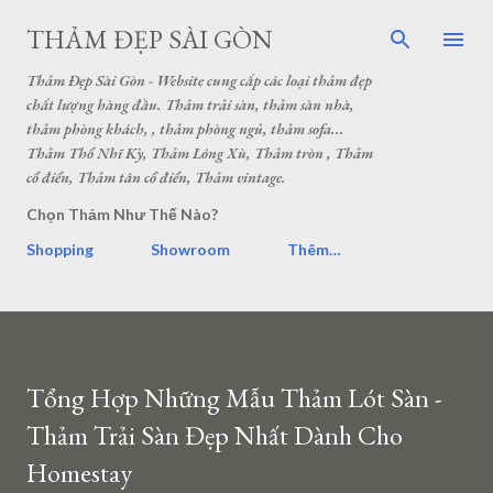
THẢM ĐẸP SÀI GÒN
Thảm Đẹp Sài Gòn - Website cung cấp các loại thảm đẹp
chất lượng hàng đầu. Thảm trải sàn, thảm sàn nhà,
thảm phòng khách, , thảm phòng ngủ, thảm sofa...
Thảm Thổ Nhĩ Kỳ, Thảm Lông Xù, Thảm tròn , Thảm
cổ điển, Thảm tân cổ điển, Thảm vintage.
Chọn Thảm Như Thế Nào?
Shopping
Showroom
Thêm…
Tổng Hợp Những Mẫu Thảm Lót Sàn -
Thảm Trải Sàn Đẹp Nhất Dành Cho
Homestay