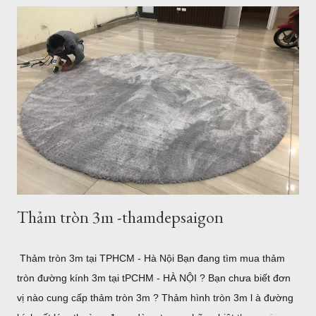
vào khung cảnh yên bình ở một số hòn đảo hay nhộn nhịp, sôi
động với bãi trước, bãi sau của Vũng Tàu...Dịch vụ ăn uống
nghỉ ngơi, tắm nước nóng ở Bình Châu hay chỗ nghỉ ngơi rất
nhiều ở Vũng Tàu. Thảm trang trí cho khách hàng tại
Homestead Vũng Tàu Hiện tại Thảm Đẹp Sài Gòn chưa có
Showroom tại Vũng Tàu nhưng các bạn có thể đặt hàng trực
tuyến và xem các mẫu thảm tại website:
thamtrangtri.thamdepsaigon.com hoặc đọc thông tin chi tiết về
Thảm Đẹp tại: Thamdepsaigon.com. Bạn đang kiếm nơi ...
Thảm tròn 3m -thamdepsaigon
Thảm tròn 3m tại TPHCM - Hà Nội Bạn đang tìm mua thảm
tròn đường kính 3m tại tPCHM - HÀ NỘI ? Bạn chưa biết đơn
vị nào cung cấp thảm tròn 3m ? Thảm hình tròn 3m l à đường