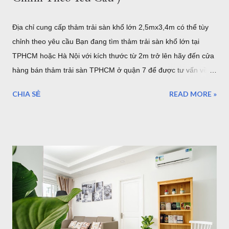
Địa chỉ cung cấp thảm trải sàn khổ lớn 2,5mx3,4m có thể tùy
chỉnh theo yêu cầu Bạn đang tìm thảm trải sàn khổ lớn tại
TPHCM hoặc Hà Nội với kích thước từ 2m trở lên hãy đến cửa
hàng bán thảm trải sàn TPHCM ở quận 7 để được tư vấn về
những mẫu thảm trang trí cỡ lớn hoặc có thể tùy chỉnh theo
CHIA SẺ
READ MORE »
yêu cầu của bạn. Kho thảm trải sàn khổ lớn quận 7 TPHCM
Nội dung bao gồm: Giới thiệu về thảm cỡ lớn hơn 2m từ
2,5mx3,4m của Thảm Đẹp Sài Gòn Chất lượng thảm khổ lớn
như thế nào? Có bao nhiêu mẫu có sẵn ở của hàng Giá thảm
khổ lớn - Bảo hành - Giao hàng .... Địa chỉ bán thảm lót sàn
khổ lớn tại HCM và Hà Nội Coupons trong tháng của Thảm
Đẹp 1. Giới thiệu về thảm khổ 2,5m - 3,4m 2,6m - 3,6m Là đơn
vị cung cấp thảm trải sàn - thảm trang trí nhà tại Hồ Chí Minh
và Hà Nội, chung tôi luôn phục vụ tối đa nhu cầu của khách
hàng, với nhu cầu trải sàn khổ lớn ơ Việt Nam, chúng tôi đã