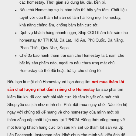
các homestay. Thời gian sử dụng lâu dài, bền bỉ.
Nếu chủ Homestay sợ bị bám bẩn thì hãy yên tâm. Chất liệu
tuyệt vời của thảm lót sàn sẽ làm hài lòng mọi Homestay,
khả năng chống ẩm, chống bám bẩn cực tốt.
Dịch vụ khách hàng nhanh ngọn, Ship COD thảm trải sàn cho
homestay từ TPHCM, Đà Lạt, Hội An, Phú Quốc, Đà Nẵng,
Phan Thiết, Quy Nhơ, Sapa...
Chế độ bảo hành thảm trải sàn cho Homestay là 1 năm cho
bất kỳ sản phẩm nào, ngoài ra nếu chưa ưng mắt chủ
Homestay có thể đổi hoặc trả lại cho chúng tôi.
Nếu bạn là một chủ Homestay và bạn đang tìm
nơi mua thảm lót
sàn chất lượng nhất dành riêng cho Homestay
tại sao phải tìm
kiếm lâu khi đã đọc một bài viết cực kỳ tâm huyết của một chủ
Shop yêu du lịch như mình nhỉ. Phải đặt mua ngay chứ. Nào liên hệ
ngay với chúng tôi để mang về cho homestay của mình một bộ
thảm đẳng cấp nhất hiện nay tại TPHCM. Đồng thời cũng mang về
một lượng khách hàng cực lớn sau khi set up thảm lót sàn và Up
Lên Facebook, Instagram nào. Nhớ chụp cho mình vài kiểu ảnh để