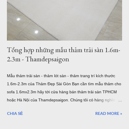
TPHCM Thảm Sợi Ngắn Quận 7 I0001 Mẫu thảm hiện đại
Thảm Sợi Ngắn I0002 Thảm Lót sàn quận 7 I0003 Thảm trải
sàn quận 7 I0006 Thảm lót sàn bán tại quận 7 I0016 5 mẫu
thảm lông xù bán t...
Tổng hợp những mẫu thảm trải sàn 1.6m-
2.3m - Thamdepsaigon
Mẫu thảm trải sàn - thảm lót sàn - thảm trang trí kích thước
1.6m-2.3m của Thảm Đẹp Sài Gòn Bạn cần tìm mẫu thảm cho
sofa 1.6mx2.3m hãy tới cửa hàng bán thảm trải sàn TPHCM
hoặc Hà Nội của Thamdepsaigon. Chúng tôi có hàng nghìn
mẫu thảm đẹp kích thước chuẩn Châu Âu để bạn trang trí
CHIA SẺ
READ MORE »
phòng khách, phòng ngủ, phòng ăn... mẫu thảm cho sofa
1.6mx2.3m Nội dung bài viết: Giới thiệu về thảm trải sàn -