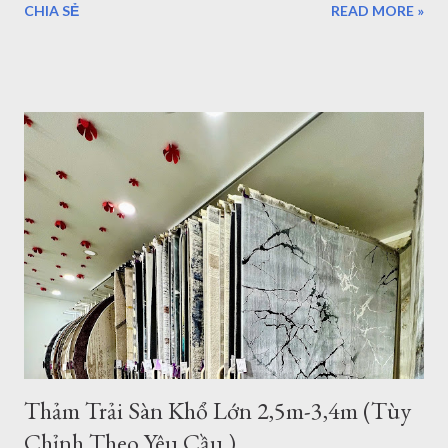
CHIA SẺ
READ MORE »
chiều dài 3.4m sẽ làm cho những thiết bị nội thất liền mạch,
liên tục. 1. Sang trọng, Quý tộc với những mẫu thảm lót sàn
sofa góc cỡ lớn cho phòng khách cao cấp tại TPHCM Với một
phòng khách rộng lớn đa phần là những gia đình có điều kiện
kinh tế. Chính vì vậy, việc lựa chọn những bộ Thảm trải sàn -
Thảm lót sàn cho ghế sofa có kích thước lớn cho phòng khách
rộng. Đòi hỏi phải mang lại vẻ đẹp cho căn phòng, còn một
điều hết sức quan trọng đó chính là mang lại đẳng cấp thật sự
của chủ nhân. Mẫu thảm lót sàn cỡ lớn cho phòng khách
phòng ăn - Thảm Lông Xù -Thổ Nhĩ Kỳ kích thước 2,4mx3,4m
Mẫu thảm sofa phòng khách lớn mã F0003 . Xám trắng trọng
lượng trung bình hơn 3,2kg/m2, như vậy với kíc...
Thảm Trải Sàn Khổ Lớn 2,5m-3,4m (Tùy
Chỉnh Theo Yêu Cầu )