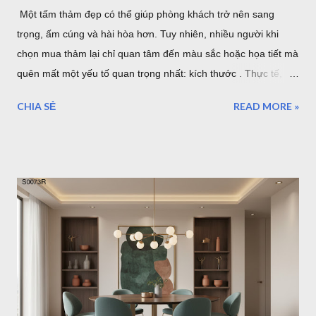
Một tấm thảm đẹp có thể giúp phòng khách trở nên sang
trọng, ấm cúng và hài hòa hơn. Tuy nhiên, nhiều người khi
chọn mua thảm lại chỉ quan tâm đến màu sắc hoặc họa tiết mà
quên mất một yếu tố quan trọng nhất: kích thước . Thực tế,
một tấm thảm quá nhỏ sẽ khiến bộ sofa trông rời rạc và mất
CHIA SẺ
READ MORE »
cân đối. Ngược lại, thảm quá lớn có thể làm không gian trở
nên chật chội, tốn chi phí và khó vệ sinh. Vậy làm thế nào để
chọn đúng kích thước thảm phòng khách? Bài viết dưới đây sẽ
hướng dẫn chi tiết cách lựa chọn theo từng loại sofa, diện tích
phòng và phong cách nội thất, giúp bạn dễ dàng tìm được mẫu
thảm phù hợp nhất. Cách Chọn Kích Thước Thảm Phòng
Khách Chuẩn Theo Từng Loại Sofa (Kèm Bảng Kích Thước) Vì
sao kích thước thảm phòng khách lại quan trọng? Trong thiết
kế nội thất, thảm không chỉ có tác dụng trang trí mà còn đóng
vai trò kết nối toàn bộ khu vực tiếp khách. Một chiếc thảm có
kích thước phù hợp sẽ tạo cảm giác cân đối, giúp bộ sofa, bàn