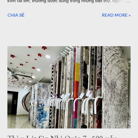
kính rất lớn, thường được dùng trong những biệt thự, ngôi nhà
lớn. hoặc sảnh lớn. sau đây là một số mẫu thảm tròn cỡ lớn,
CHIA SẺ
READ MORE »
lưu ý rằng đây là đường kính lớn nhất của thảm tròn bán tại
TPHCM hoặc Hà Nội. thảm trải sàn phòng khách TPHCM
thảm trải sàn phòng ngủ TPHCM thảm lông trải sàn phòng ngủ
TPHCM thảm trải sàn phòng khách cao cấp TPHCM thảm trải
sàn phòng khách hiện đại TPHCM thảm trải sàn phòng ngủ
đẹp TPHCM thảm trải sàn phòng khách đẹp TPHCM thảm
decor phòng ngủ TPHCM Thảm tròn 3m được nhập khẩu từ
Thổ Nhĩ Kỳ , với chất lượng châu âu, những mẫu trên đây đã
được gia công để làm theo kích thước mong muốn của khách
hàng. Hình ảnh trên là nhân viên đang gia công cắt thảm tròn
3m tại TPHCM . Tất nhiên bạn có thể chọn kích thước thảm
tròn nhỏ hơn như thảm tròn 2m có rất nhiều mẫu tại showroom
thảm đẹp Tphcm...