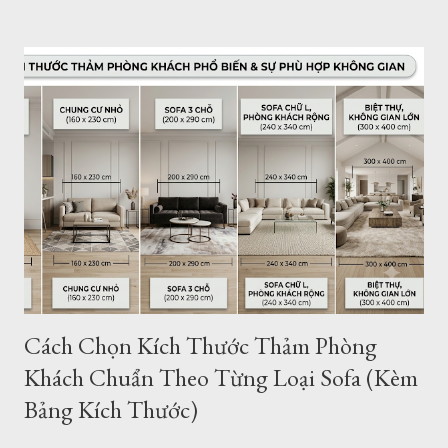
Tham Dep Sai Gon Tổng hợp mẫu thảm trải sàn 1.6mx2.3m
Chất lượng, xuất xứ thảm lót sàn Giá thảm trải sàn tại HCM -
Giao hàng - Thanh toán - Bảo Hành.. Địa chỉ mua thảm trải
sàn ở TPHCM - Hà Nội Giới thiệu thảm trải sàn - thảm trang trí
của Thảm Đẹp. Thảm Đẹp Sài Gòn là đơn vị phân phối thảm
Thổ Nhĩ Kỳ với kho hàng - cửa hàng thảm ở TPHCM và Hà
Nội. Với hơn ngàn mẫu thảm trang trí phòng khách, phòng
ngủ... Kích thước, tiêu chuẩn của Châu Âu. Toàn bộ sản phẩm
được đặt hàng theo yêu cầu của chúng tôi và nhập khẩu trực
tiếp về Việt Nam. Vì vậy bạn có thể tìm thấy cho mình một
mẫu...
Cách Chọn Kích Thước Thảm Phòng
Khách Chuẩn Theo Từng Loại Sofa (Kèm
Bảng Kích Thước)