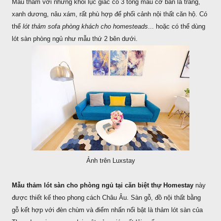
Mẫu thảm với những khối lục giác có 3 tông màu cơ bản là trắng,
xanh dương, nâu xám, rất phù hợp để phối cảnh nội thất căn hộ. Có
thể
lót thảm sofa phòng khách cho homesteads
... hoặc có thể dùng
lót sàn phòng ngủ như mẫu thứ 2 bên dưới.
Ảnh trên Luxstay
Mẫu thảm lót sàn cho phòng ngủ tại căn biệt thự Homestay
này
được thiết kế theo phong cách Châu Âu. Sàn gỗ, đồ nội thất bằng
gỗ kết hợp với đèn chùm và điểm nhấn nổi bật là thảm lót sàn của