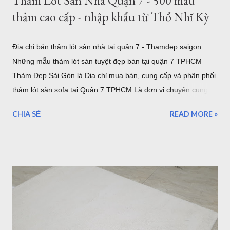
Thảm Lót Sàn Nhà Quận 7 - 500 mẫu
thảm cao cấp - nhập khẩu từ Thổ Nhĩ Kỳ
Địa chỉ bán thảm lót sàn nhà tại quận 7 - Thamdep saigon
Những mẫu thảm lót sàn tuyệt đẹp bán tại quận 7 TPHCM
Thảm Đẹp Sài Gòn là Địa chỉ mua bán, cung cấp và phân phối
thảm lót sàn sofa tại Quận 7 TPHCM Là đơn vị chuyên cung
cấp thảm trải sàn uy tín. Showroom sang trọng toạ lạc tại khu
CHIA SẺ
READ MORE »
Tân Quy Quận 7. Vừa là showroom trưng bày sản phẩm, vừa
là kho hàng, nếu bạn muốn chọn một mẫu thảm trải sàn cao
cấp nhập khẩu từ Châu Âu, hãy ghé thăm Thảm Đẹp Sài Gòn
để thăm quan và tận mắt ngắm những mẫu thảm đẹp nhất.
Thảm lót sàn quận 7 - ghé xem 500 mẫu thảm cao cấp đến từ
Thổ Nhĩ Kỳ Với hơn 500 mẫu thảm trải sàn, từ hiện đại đến cổ
điển, tân cổ điển, thảm lót sàn quận 7 sẽ là sự lựa chọn tốt
nhất cho bạn. 5 mẫu thảm lót sàn sợi ngắn bán tại Quận 7