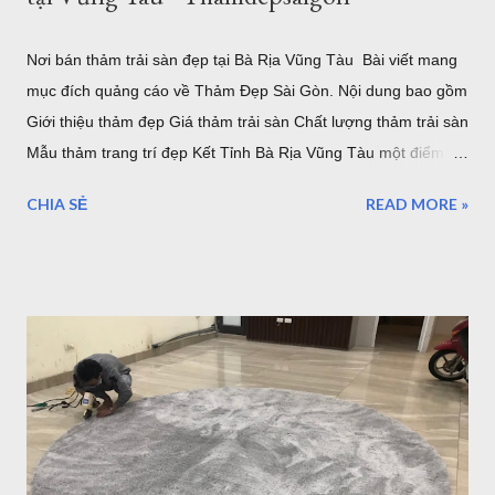
Nơi bán thảm trải sàn đẹp tại Bà Rịa Vũng Tàu Bài viết mang
mục đích quảng cáo về Thảm Đẹp Sài Gòn. Nội dung bao gồm
Giới thiệu thảm đẹp Giá thảm trải sàn Chất lượng thảm trải sàn
Mẫu thảm trang trí đẹp Kết Tỉnh Bà Rịa Vũng Tàu một điểm
đến tuyệ vời, có nhiều lần đến Vũng Tàu để làm nhiệm vụ và
CHIA SẺ
READ MORE »
du lịch nhưng thực sự vẫn chưa thể đi và khám phá hết vùng
đất tuyệt đẹp nơi đây. Những điểm đến của Bà rịa Vũng Tàu có
vô số nơi để bạn ngắm nhìn bình minh, hoàng hôn, thả mình
vào khung cảnh yên bình ở một số hòn đảo hay nhộn nhịp, sôi
động với bãi trước, bãi sau của Vũng Tàu...Dịch vụ ăn uống
nghỉ ngơi, tắm nước nóng ở Bình Châu hay chỗ nghỉ ngơi rất
nhiều ở Vũng Tàu. Thảm trang trí cho khách hàng tại
Homestead Vũng Tàu Hiện tại Thảm Đẹp Sài Gòn chưa có
Showroom tại Vũng Tàu nhưng các bạn có thể đặt hàng trực
tuyến và xem các mẫu thảm tại website: