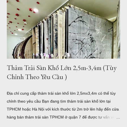
rộng. Đòi hỏi phải mang lại vẻ đẹp cho căn phòng, còn một
điều hết sức quan trọng đó chính là mang lại đẳng cấp thật sự
của chủ nhân. Mẫu thảm lót sàn cỡ lớn cho phòng khách
phòng ăn - Thảm Lông Xù -Thổ Nhĩ Kỳ kích thước 2,4mx3,4m
Mẫu thảm sofa phòng khách lớn mã F0003 . Xám trắng trọng
lượng trung bình hơn 3,2kg/m2, như vậy với kíc...
Thảm Trải Sàn Khổ Lớn 2,5m-3,4m (Tùy
Chỉnh Theo Yêu Cầu )
Địa chỉ cung cấp thảm trải sàn khổ lớn 2,5mx3,4m có thể tùy
chỉnh theo yêu cầu Bạn đang tìm thảm trải sàn khổ lớn tại
TPHCM hoặc Hà Nội với kích thước từ 2m trở lên hãy đến cửa
hàng bán thảm trải sàn TPHCM ở quận 7 để được tư vấn về
những mẫu thảm trang trí cỡ lớn hoặc có thể tùy chỉnh theo