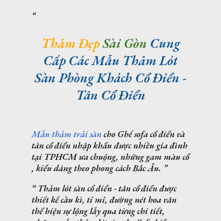
Thảm Đẹp
Sài Gòn
Cung
Cấp Các Mẫu Thảm Lót
Sàn Phòng Khách Cổ Điển -
Tân Cổ Điển
Mẫu thảm trải sàn
cho Ghế sofa cổ điển và
tân cổ điển nhập khẩu được nhiều gia đình
tại TPHCM ưa chuộng, những gam màu cổ
, kiểu dáng theo phong cách Bắc Âu.
Thảm lót sàn cổ điển - tân cổ điển
được
thiết kế cầu kì, tỉ mỉ, đường nét hoa văn
thể hiện sự lộng lẫy qua từng chi tiết,