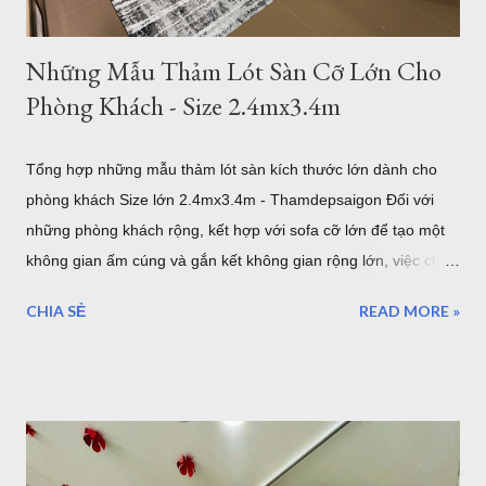
Những Mẫu Thảm Lót Sàn Cỡ Lớn Cho
Phòng Khách - Size 2.4mx3.4m
Tổng hợp những mẫu thảm lót sàn kích thước lớn dành cho
phòng khách Size lớn 2.4mx3.4m - Thamdepsaigon Đối với
những phòng khách rộng, kết hợp với sofa cỡ lớn để tạo một
không gian ấm cúng và gắn kết không gian rộng lớn, việc chọn
một tấm thảm lót sàn có kích thước lớn với bề ngang 2.4m
CHIA SẺ
READ MORE »
chiều dài 3.4m sẽ làm cho những thiết bị nội thất liền mạch,
liên tục. 1. Sang trọng, Quý tộc với những mẫu thảm lót sàn
sofa góc cỡ lớn cho phòng khách cao cấp tại TPHCM Với một
phòng khách rộng lớn đa phần là những gia đình có điều kiện
kinh tế. Chính vì vậy, việc lựa chọn những bộ Thảm trải sàn -
Thảm lót sàn cho ghế sofa có kích thước lớn cho phòng khách