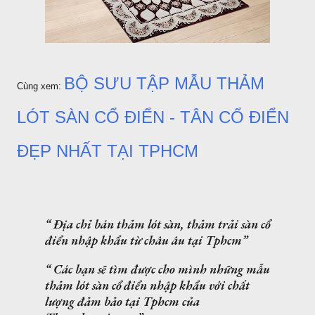
BỘ SƯU TẬP MẪU THẢM
Cùng xem:
LÓT SÀN CỔ ĐIỂN - TÂN CỔ ĐIỂN
ĐẸP NHẤT TẠI TPHCM
Địa chỉ bán thảm lót sàn, thảm trải sàn cổ
điển nhập khẩu từ châu âu tại Tphcm
Các bạn sẽ tìm được cho mình những mẫu
thảm lót sàn cổ điển nhập khẩu với chất
lượng đảm bảo tại Tphcm của