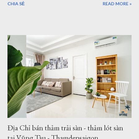
CHIA SẺ
READ MORE »
yêu cầu của bạn. Kho thảm trải sàn khổ lớn quận 7 TPHCM
Nội dung bao gồm: Giới thiệu về thảm cỡ lớn hơn 2m từ
2,5mx3,4m của Thảm Đẹp Sài Gòn Chất lượng thảm khổ lớn
như thế nào? Có bao nhiêu mẫu có sẵn ở của hàng Giá thảm
khổ lớn - Bảo hành - Giao hàng .... Địa chỉ bán thảm lót sàn
khổ lớn tại HCM và Hà Nội Coupons trong tháng của Thảm
Đẹp 1. Giới thiệu về thảm khổ 2,5m - 3,4m 2,6m - 3,6m Là đơn
vị cung cấp thảm trải sàn - thảm trang trí nhà tại Hồ Chí Minh
và Hà Nội, chung tôi luôn phục vụ tối đa nhu cầu của khách
hàng, với nhu cầu trải sàn khổ lớn ơ Việt Nam, chúng tôi đã
nhập về nhiều mẫu thảm kích thước lớn từ 2m, 2,4m 2,5m 2,m
chiều ngang - chiều dài từ 3m - 3,5m. Hoặc b...
Địa Chỉ bán thảm trải sàn - thảm lót sàn
tại Vũng Tàu - Thamdepsaigon