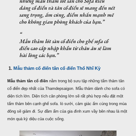
những mẫu thảm lót sàn cho Sofa kiểu
dáng cổ điển và tân cổ điển sẽ mang đến nét
sang trọng, ấm cúng, điểm nhấn mạnh mẽ
cho không gian phòng khách của bạn.
Mẫu thảm lót sàn cổ điển
cho ghế sofa cổ
điển cao cấp nhập khẩu từ châu âu sẽ làm
hài lòng các bạn.
1.
Mẫu thảm cổ điển tân cổ điển Thổ Nhĩ Kỳ
Mẫu thảm tân cổ điền
nằm trong bộ sưu tập những tấm thảm tân
cổ điển đẹp nhất của Thamdepsaigon. Mẫu thảm dành cho sofa có
diện tích lớn. Diện tích căn phòng lớn sẽ rất phù hợp nếu đặt một
tấm thảm bên cạnh ghế sofa. lò sưởi, cảm giác ấm cúng trong mùa
đông sẽ giảm đi. Sự đầm ấm của gia đình xum vầy bên nhau là một
món quà kỳ diệu của cuộc sống.