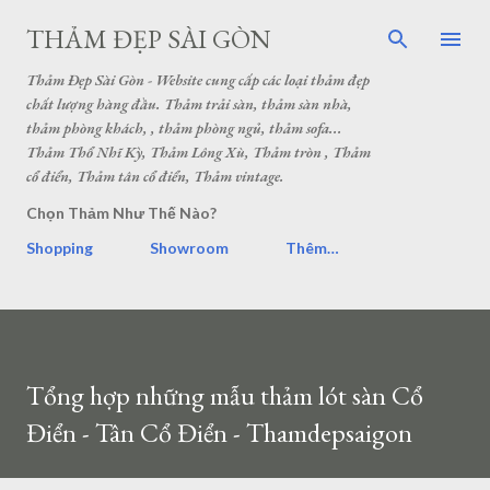
THẢM ĐẸP SÀI GÒN
Thảm Đẹp Sài Gòn - Website cung cấp các loại thảm đẹp
chất lượng hàng đầu. Thảm trải sàn, thảm sàn nhà,
thảm phòng khách, , thảm phòng ngủ, thảm sofa...
Thảm Thổ Nhĩ Kỳ, Thảm Lông Xù, Thảm tròn , Thảm
cổ điển, Thảm tân cổ điển, Thảm vintage.
Chọn Thảm Như Thế Nào?
Shopping
Showroom
Thêm…
Tổng hợp những mẫu thảm lót sàn Cổ
Điển - Tân Cổ Điển - Thamdepsaigon