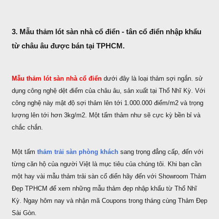
3. Mẫu thảm lót sàn nhà cổ điển - tân cổ điển nhập khẩu
từ châu âu được bán tại TPHCM.
Mẫu thảm lót sàn nhà cổ điển
dưới đây là loại thảm sợi ngắn. sử
dụng công nghệ dệt điểm của châu âu, sản xuất tại Thổ Nhĩ Kỳ. Với
công nghệ này mật độ sợi thảm lên tới 1.000.000 điểm/m2 và trọng
lượng lên tới hơn 3kg/m2. Một tấm thảm như sẽ cực kỳ bền bỉ và
chắc chắn.
Một tấm
thảm trải sàn phòng khách
sang trọng đẳng cấp, đến với
từng căn hộ của người Việt là mục tiêu của chúng tôi. Khi bạn cần
một hay vài mẫu thảm trải sàn cổ điển hãy đến với Showroom Thảm
Đẹp TPHCM để xem những mẫu thảm đẹp nhập khẩu từ Thổ Nhĩ
Kỳ. Ngay hôm nay và nhận mã Coupons trong tháng cùng Thảm Đẹp
Sài Gòn.