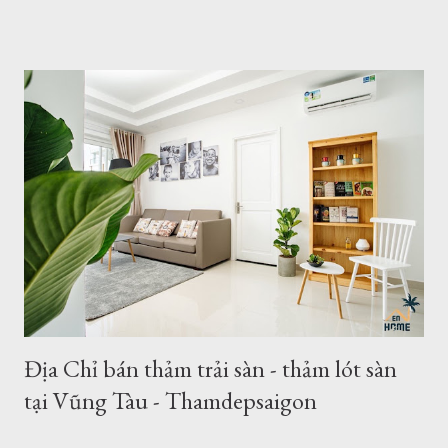
Nội dung bao gồm: Giới thiệu về thảm cỡ lớn hơn 2m từ
2,5mx3,4m của Thảm Đẹp Sài Gòn Chất lượng thảm khổ lớn
như thế nào? Có bao nhiêu mẫu có sẵn ở của hàng Giá thảm
khổ lớn - Bảo hành - Giao hàng .... Địa chỉ bán thảm lót sàn
khổ lớn tại HCM và Hà Nội Coupons trong tháng của Thảm
Đẹp 1. Giới thiệu về thảm khổ 2,5m - 3,4m 2,6m - 3,6m Là đơn
vị cung cấp thảm trải sàn - thảm trang trí nhà tại Hồ Chí Minh
và Hà Nội, chung tôi luôn phục vụ tối đa nhu cầu của khách
hàng, với nhu cầu trải sàn khổ lớn ơ Việt Nam, chúng tôi đã
nhập về nhiều mẫu thảm kích thước lớn từ 2m, 2,4m 2,5m 2,m
chiều ngang - chiều dài từ 3m - 3,5m. Hoặc b...
Địa Chỉ bán thảm trải sàn - thảm lót sàn
tại Vũng Tàu - Thamdepsaigon