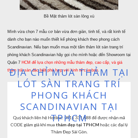
Bề Mặt thảm lót sàn lông xù
Mình vừa chọn 7 mẫu cơ bản vừa đơn giản, tinh tế, và rất kinh tế
dành cho bạn nào muốn thiết kế phòng khách theo phong cách
Scandinavian. Nếu bạn muốn mua một tấm thảm lót sàn trang trí
phòng khách Scandinavian hãy gọi cho mình hoặc đến Showroom tại
Quận 7
HCM để lựa chọn những mẫu thảm đẹp, cao cấp, và giá
ĐỊA CHỈ MUA THẢM TẠI
thảm trải sàn đặc biệt phù hợp với kinh tế của bạn
.
LÓT SÀN TRANG TRÍ
PHONG KHÁCH
SCANDINAVIAN TẠI
TPHCM
Quý khách liên hệ Hotline: 0911 331 688 để được nhận mã
CODE giảm giá khi mua
thảm đẹp tại TPHCM
hoặc các đại lý
Thảm Đẹp Sài Gòn.