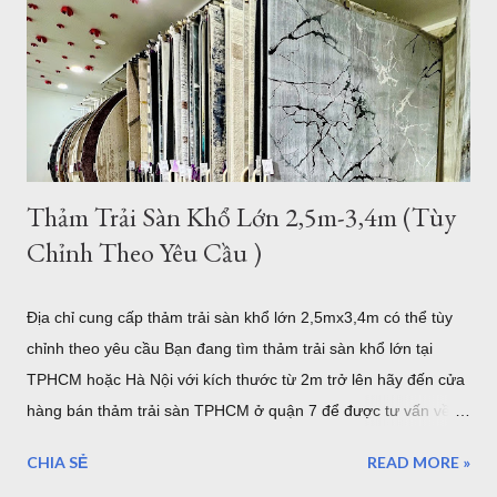
điều hết sức quan trọng đó chính là mang lại đẳng cấp thật sự
của chủ nhân. Mẫu thảm lót sàn cỡ lớn cho phòng khách
phòng ăn - Thảm Lông Xù -Thổ Nhĩ Kỳ kích thước 2,4mx3,4m
Mẫu thảm sofa phòng khách lớn mã F0003 . Xám trắng trọng
lượng trung bình hơn 3,2kg/m2, như vậy với kíc...
Thảm Trải Sàn Khổ Lớn 2,5m-3,4m (Tùy
Chỉnh Theo Yêu Cầu )
Địa chỉ cung cấp thảm trải sàn khổ lớn 2,5mx3,4m có thể tùy
chỉnh theo yêu cầu Bạn đang tìm thảm trải sàn khổ lớn tại
TPHCM hoặc Hà Nội với kích thước từ 2m trở lên hãy đến cửa
hàng bán thảm trải sàn TPHCM ở quận 7 để được tư vấn về
những mẫu thảm trang trí cỡ lớn hoặc có thể tùy chỉnh theo
CHIA SẺ
READ MORE »
yêu cầu của bạn. Kho thảm trải sàn khổ lớn quận 7 TPHCM