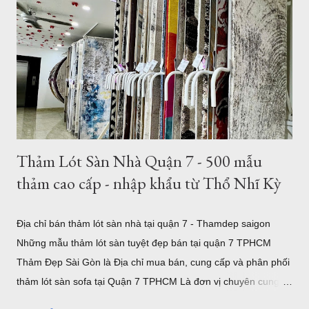
decor phòng ngủ TPHCM Thảm tròn 3m được nhập khẩu từ
Thổ Nhĩ Kỳ , với chất lượng châu âu, những mẫu trên đây đã
được gia công để làm theo kích thước mong muốn của khách
hàng. Hình ảnh trên là nhân viên đang gia công cắt thảm tròn
3m tại TPHCM . Tất nhiên bạn có thể chọn kích thước thảm
tròn nhỏ hơn như thảm tròn 2m có rất nhiều mẫu tại showroom
thảm đẹp Tphcm...
Thảm Lót Sàn Nhà Quận 7 - 500 mẫu
thảm cao cấp - nhập khẩu từ Thổ Nhĩ Kỳ
Địa chỉ bán thảm lót sàn nhà tại quận 7 - Thamdep saigon
Những mẫu thảm lót sàn tuyệt đẹp bán tại quận 7 TPHCM
Thảm Đẹp Sài Gòn là Địa chỉ mua bán, cung cấp và phân phối
thảm lót sàn sofa tại Quận 7 TPHCM Là đơn vị chuyên cung
cấp thảm trải sàn uy tín. Showroom sang trọng toạ lạc tại khu