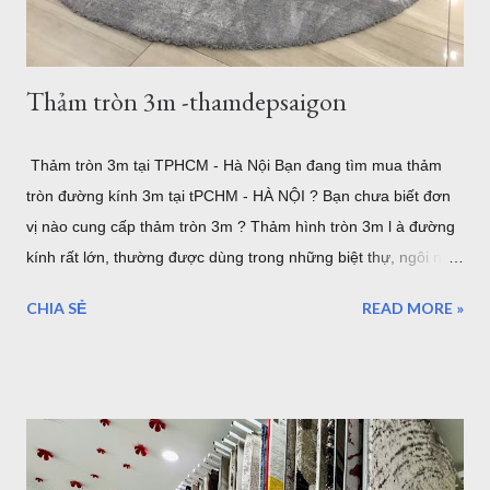
Thảm Đẹp tại: Thamdepsaigon.com. Bạn đang kiếm nơi ...
Thảm tròn 3m -thamdepsaigon
Thảm tròn 3m tại TPHCM - Hà Nội Bạn đang tìm mua thảm
tròn đường kính 3m tại tPCHM - HÀ NỘI ? Bạn chưa biết đơn
vị nào cung cấp thảm tròn 3m ? Thảm hình tròn 3m l à đường
kính rất lớn, thường được dùng trong những biệt thự, ngôi nhà
lớn. hoặc sảnh lớn. sau đây là một số mẫu thảm tròn cỡ lớn,
CHIA SẺ
READ MORE »
lưu ý rằng đây là đường kính lớn nhất của thảm tròn bán tại
TPHCM hoặc Hà Nội. thảm trải sàn phòng khách TPHCM
thảm trải sàn phòng ngủ TPHCM thảm lông trải sàn phòng ngủ
TPHCM thảm trải sàn phòng khách cao cấp TPHCM thảm trải
sàn phòng khách hiện đại TPHCM thảm trải sàn phòng ngủ
đẹp TPHCM thảm trải sàn phòng khách đẹp TPHCM thảm