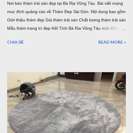
Nơi bán thảm trải sàn đẹp tại Bà Rịa Vũng Tàu Bài viết mang
mục đích quảng cáo về Thảm Đẹp Sài Gòn. Nội dung bao gồm
Giới thiệu thảm đẹp Giá thảm trải sàn Chất lượng thảm trải sàn
Mẫu thảm trang trí đẹp Kết Tỉnh Bà Rịa Vũng Tàu một điểm
đến tuyệ vời, có nhiều lần đến Vũng Tàu để làm nhiệm vụ và
CHIA SẺ
READ MORE »
du lịch nhưng thực sự vẫn chưa thể đi và khám phá hết vùng
đất tuyệt đẹp nơi đây. Những điểm đến của Bà rịa Vũng Tàu có
vô số nơi để bạn ngắm nhìn bình minh, hoàng hôn, thả mình
vào khung cảnh yên bình ở một số hòn đảo hay nhộn nhịp, sôi
động với bãi trước, bãi sau của Vũng Tàu...Dịch vụ ăn uống
nghỉ ngơi, tắm nước nóng ở Bình Châu hay chỗ nghỉ ngơi rất
nhiều ở Vũng Tàu. Thảm trang trí cho khách hàng tại
Homestead Vũng Tàu Hiện tại Thảm Đẹp Sài Gòn chưa có
Showroom tại Vũng Tàu nhưng các bạn có thể đặt hàng trực
tuyến và xem các mẫu thảm tại website:
thamtrangtri.thamdepsaigon.com hoặc đọc thông tin chi tiết về