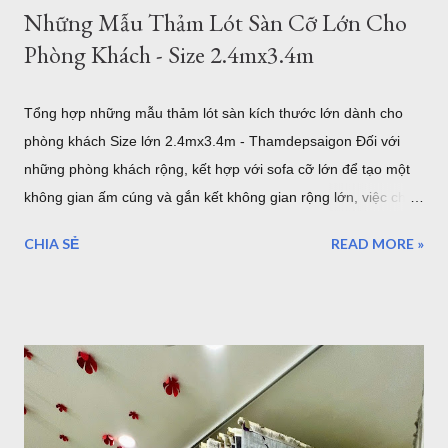
Những Mẫu Thảm Lót Sàn Cỡ Lớn Cho
Phòng Khách - Size 2.4mx3.4m
Tổng hợp những mẫu thảm lót sàn kích thước lớn dành cho
phòng khách Size lớn 2.4mx3.4m - Thamdepsaigon Đối với
những phòng khách rộng, kết hợp với sofa cỡ lớn để tạo một
không gian ấm cúng và gắn kết không gian rộng lớn, việc chọn
một tấm thảm lót sàn có kích thước lớn với bề ngang 2.4m
CHIA SẺ
READ MORE »
chiều dài 3.4m sẽ làm cho những thiết bị nội thất liền mạch,
liên tục. 1. Sang trọng, Quý tộc với những mẫu thảm lót sàn
sofa góc cỡ lớn cho phòng khách cao cấp tại TPHCM Với một
phòng khách rộng lớn đa phần là những gia đình có điều kiện
kinh tế. Chính vì vậy, việc lựa chọn những bộ Thảm trải sàn -
Thảm lót sàn cho ghế sofa có kích thước lớn cho phòng khách
rộng. Đòi hỏi phải mang lại vẻ đẹp cho căn phòng, còn một