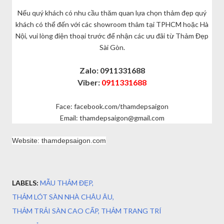
Nếu quý khách có nhu cầu thăm quan lựa chọn thảm đẹp quý
khách có thể đến với các showroom thảm tại TPHCM hoặc Hà
Nội, vui lòng điện thoại trước để nhận các ưu đãi từ Thảm Đẹp
Sài Gòn.
Zalo: 0911331688
Viber:
0911331688
Face: facebook.com/thamdepsaigon
Email: thamdepsaigon@gmail.com
Website: thamdepsaigon.com
LABELS:
MẪU THẢM ĐẸP
THẢM LÓT SÀN NHÀ CHÂU ÂU
THẢM TRẢI SÀN CAO CẤP
THẢM TRANG TRÍ