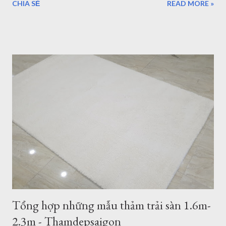
CHIA SẺ
READ MORE »
Tân Quy Quận 7. Vừa là showroom trưng bày sản phẩm, vừa
là kho hàng, nếu bạn muốn chọn một mẫu thảm trải sàn cao
cấp nhập khẩu từ Châu Âu, hãy ghé thăm Thảm Đẹp Sài Gòn
để thăm quan và tận mắt ngắm những mẫu thảm đẹp nhất.
Thảm lót sàn quận 7 - ghé xem 500 mẫu thảm cao cấp đến từ
Thổ Nhĩ Kỳ Với hơn 500 mẫu thảm trải sàn, từ hiện đại đến cổ
điển, tân cổ điển, thảm lót sàn quận 7 sẽ là sự lựa chọn tốt
nhất cho bạn. 5 mẫu thảm lót sàn sợi ngắn bán tại Quận 7
TPHCM Thảm Sợi Ngắn Quận 7 I0001 Mẫu thảm hiện đại
Thảm Sợi Ngắn I0002 Thảm Lót sàn quận 7 I0003 Thảm trải
sàn quận 7 I0006 Thảm lót sàn bán tại quận 7 I0016 5 mẫu
thảm lông xù bán t...
Tổng hợp những mẫu thảm trải sàn 1.6m-
2.3m - Thamdepsaigon