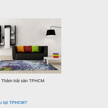
Thảm trải sàn TPHCM
âu tại TPHCM?