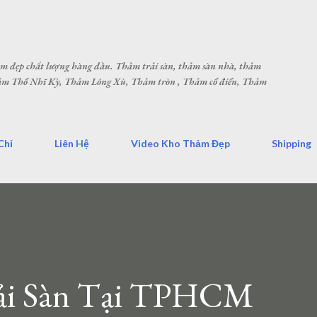
Chuyển đến nội dung chính
hảm đẹp chất lượng hàng đầu. Thảm trải sàn, thảm sàn nhà, thảm
Thảm Thổ Nhĩ Kỳ, Thảm Lông Xù, Thảm tròn , Thảm cổ điển, Thảm
Chỉ
Liên Hệ
Video Kho Thảm Đẹp
Shipping
ải Sàn Tại TPHCM