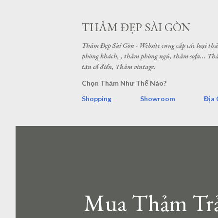
THẢM ĐẸP SÀI GÒN
Thảm Đẹp Sài Gòn - Website cung cấp các loại t
phòng khách, , thảm phòng ngủ, thảm sofa... 
tân cổ điển, Thảm vintage.
Chọn Thảm Như Thế Nào?
Shopping
Showroom
Địa 
Mua Thảm Tr