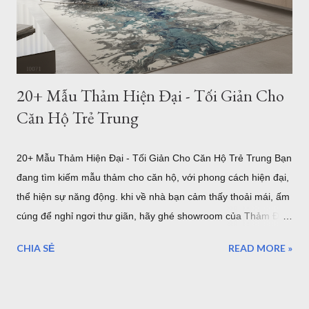
vai trò kết nối toàn bộ khu vực tiếp khách. Một chiếc thảm có
kích thước phù hợp sẽ tạo cảm giác cân đối, giúp bộ sofa, bàn
trà và các món đồ nội thất trở thành một tổng ...
20+ Mẫu Thảm Hiện Đại - Tối Giản Cho
Căn Hộ Trẻ Trung
20+ Mẫu Thảm Hiện Đại - Tối Giản Cho Căn Hộ Trẻ Trung Bạn
đang tìm kiếm mẫu thảm cho căn hộ, với phong cách hiện đại,
thể hiện sự năng động. khi về nhà bạn cảm thấy thoải mái, ấm
cúng để nghỉ ngơi thư giãn, hãy ghé showroom của Thảm Đẹp
Sài Gòn để chọn một mẫu thảm trải sàn hiện đại nha. Mẫu
CHIA SẺ
READ MORE »
thảm hiện đại i0071 Trong xu hướng thiết kế nội thất hiện đại,
phong cách tối giản (Minimalism) và hiện đại luôn là sự lựa
chọn hàng đầu của các gia đình trẻ sở hữu căn hộ chung cư