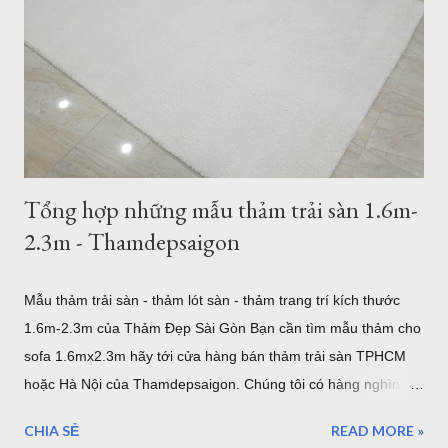
nhất cho bạn. 5 mẫu thảm lót sàn sợi ngắn bán tại Quận 7
TPHCM Thảm Sợi Ngắn Quận 7 I0001 Mẫu thảm hiện đại
Thảm Sợi Ngắn I0002 Thảm Lót sàn quận 7 I0003 Thảm trải
sàn quận 7 I0006 Thảm lót sàn bán tại quận 7 I0016 5 mẫu
thảm lông xù bán t...
Tổng hợp những mẫu thảm trải sàn 1.6m-
2.3m - Thamdepsaigon
Mẫu thảm trải sàn - thảm lót sàn - thảm trang trí kích thước
1.6m-2.3m của Thảm Đẹp Sài Gòn Bạn cần tìm mẫu thảm cho
sofa 1.6mx2.3m hãy tới cửa hàng bán thảm trải sàn TPHCM
hoặc Hà Nội của Thamdepsaigon. Chúng tôi có hàng nghìn
mẫu thảm đẹp kích thước chuẩn Châu Âu để bạn trang trí
CHIA SẺ
READ MORE »
phòng khách, phòng ngủ, phòng ăn... mẫu thảm cho sofa