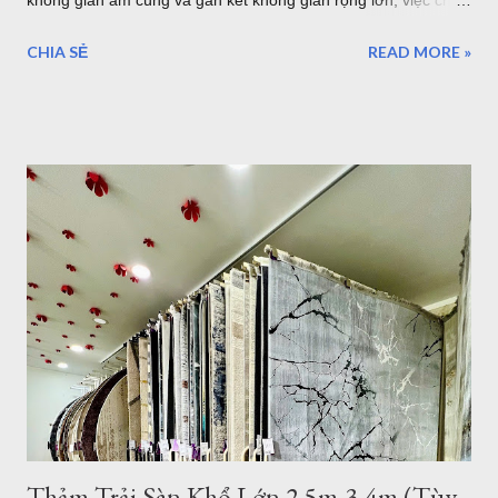
không gian ấm cúng và gắn kết không gian rộng lớn, việc chọn
một tấm thảm lót sàn có kích thước lớn với bề ngang 2.4m
CHIA SẺ
READ MORE »
chiều dài 3.4m sẽ làm cho những thiết bị nội thất liền mạch,
liên tục. 1. Sang trọng, Quý tộc với những mẫu thảm lót sàn
sofa góc cỡ lớn cho phòng khách cao cấp tại TPHCM Với một
phòng khách rộng lớn đa phần là những gia đình có điều kiện
kinh tế. Chính vì vậy, việc lựa chọn những bộ Thảm trải sàn -
Thảm lót sàn cho ghế sofa có kích thước lớn cho phòng khách
rộng. Đòi hỏi phải mang lại vẻ đẹp cho căn phòng, còn một
điều hết sức quan trọng đó chính là mang lại đẳng cấp thật sự
của chủ nhân. Mẫu thảm lót sàn cỡ lớn cho phòng khách
phòng ăn - Thảm Lông Xù -Thổ Nhĩ Kỳ kích thước 2,4mx3,4m
Mẫu thảm sofa phòng khách lớn mã F0003 . Xám trắng trọng
lượng trung bình hơn 3,2kg/m2, như vậy với kíc...
Thảm Trải Sàn Khổ Lớn 2,5m-3,4m (Tùy