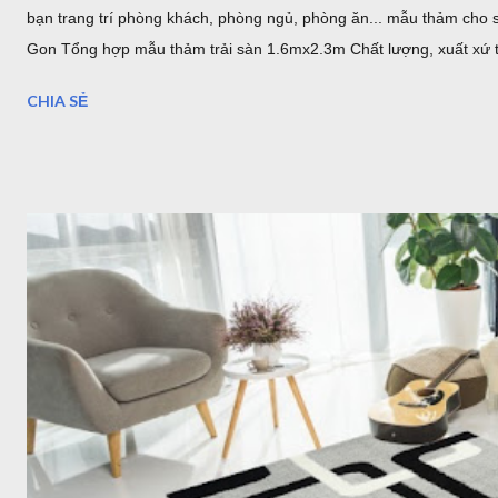
bạn trang trí phòng khách, phòng ngủ, phòng ăn... mẫu thảm cho s
Gon Tổng hợp mẫu thảm trải sàn 1.6mx2.3m Chất lượng, xuất xứ th
Địa chỉ mua thảm trải sàn ở TPHCM - Hà Nội Giới thiệu thảm trải 
CHIA SẺ
thảm Thổ Nhĩ Kỳ với kho hàng - cửa hàng thảm ở TPHCM và Hà Nội
tiêu chuẩn của Châu Âu. Toàn bộ sản phẩm được đặt hàng theo yêu 
thấy cho mình một mẫu...