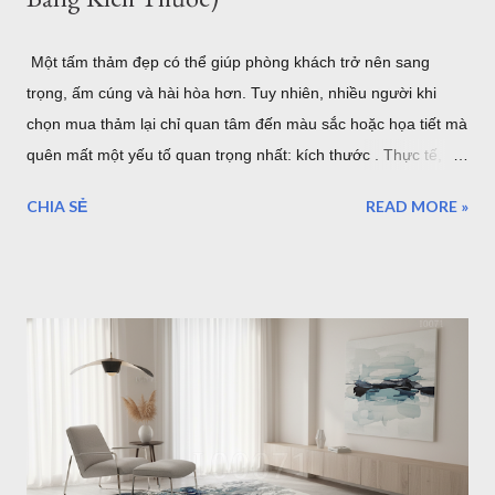
Một tấm thảm đẹp có thể giúp phòng khách trở nên sang
trọng, ấm cúng và hài hòa hơn. Tuy nhiên, nhiều người khi
chọn mua thảm lại chỉ quan tâm đến màu sắc hoặc họa tiết mà
quên mất một yếu tố quan trọng nhất: kích thước . Thực tế,
một tấm thảm quá nhỏ sẽ khiến bộ sofa trông rời rạc và mất
CHIA SẺ
READ MORE »
cân đối. Ngược lại, thảm quá lớn có thể làm không gian trở
nên chật chội, tốn chi phí và khó vệ sinh. Vậy làm thế nào để
chọn đúng kích thước thảm phòng khách? Bài viết dưới đây sẽ
hướng dẫn chi tiết cách lựa chọn theo từng loại sofa, diện tích
phòng và phong cách nội thất, giúp bạn dễ dàng tìm được mẫu
thảm phù hợp nhất. Cách Chọn Kích Thước Thảm Phòng
Khách Chuẩn Theo Từng Loại Sofa (Kèm Bảng Kích Thước) Vì
sao kích thước thảm phòng khách lại quan trọng? Trong thiết
kế nội thất, thảm không chỉ có tác dụng trang trí mà còn đóng