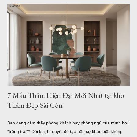
hay nhà phố. Một không gian sống tinh tế không cần quá nhiều
đồ đạc rườm rà, nhưng nhất định phải có những điểm nhấn
mang tính "gu". Và một tấm thảm hiện đại họa tiết hình học
chính là mảnh ghép hoàn hảo để khẳng định phong cách đó.
Hôm nay, Thảm Đẹp Sài Gòn sẽ giới thiệu đến bạn bộ sưu tập
20+ mẫu thảm hình học tối giản, dẫn đầu xu hướng trang trí
căn hộ trẻ trung hiện nay. Mẫu thảm tròn hiện đại b0062r 1.
Tại sao căn hộ hiện đại lại "vừa vặn" với thảm họa tiết hình
học? Họa tiết hình học (Geometri...
7 Mẫu Thảm Hiện Đại Mới Nhất tại kho
Thảm Đẹp Sài Gòn
Bạn đang cảm thấy phòng khách hay phòng ngủ của mình hơi
"trống trải"? Đôi khi, bí quyết để tạo nên sự khác biệt không