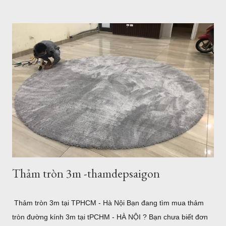
vô số nơi để bạn ngắm nhìn bình minh, hoàng hôn, thả mình
vào khung cảnh yên bình ở một số hòn đảo hay nhộn nhịp, sôi
động với bãi trước, bãi sau của Vũng Tàu...Dịch vụ ăn uống
nghỉ ngơi, tắm nước nóng ở Bình Châu hay chỗ nghỉ ngơi rất
nhiều ở Vũng Tàu. Thảm trang trí cho khách hàng tại
Homestead Vũng Tàu Hiện tại Thảm Đẹp Sài Gòn chưa có
Showroom tại Vũng Tàu nhưng các bạn có thể đặt hàng trực
tuyến và xem các mẫu thảm tại website:
thamtrangtri.thamdepsaigon.com hoặc đọc thông tin chi tiết về
Thảm Đẹp tại: Thamdepsaigon.com. Bạn đang kiếm nơi ...
Thảm tròn 3m -thamdepsaigon
Thảm tròn 3m tại TPHCM - Hà Nội Bạn đang tìm mua thảm
tròn đường kính 3m tại tPCHM - HÀ NỘI ? Bạn chưa biết đơn