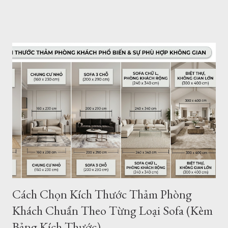
1.6mx2.3m Nội dung bài viết: Giới thiệu về thảm trải sàn -
Tham Dep Sai Gon Tổng hợp mẫu thảm trải sàn 1.6mx2.3m
Chất lượng, xuất xứ thảm lót sàn Giá thảm trải sàn tại HCM -
Giao hàng - Thanh toán - Bảo Hành.. Địa chỉ mua thảm trải
sàn ở TPHCM - Hà Nội Giới thiệu thảm trải sàn - thảm trang trí
của Thảm Đẹp. Thảm Đẹp Sài Gòn là đơn vị phân phối thảm
Thổ Nhĩ Kỳ với kho hàng - cửa hàng thảm ở TPHCM và Hà
Nội. Với hơn ngàn mẫu thảm trang trí phòng khách, phòng
ngủ... Kích thước, tiêu chuẩn của Châu Âu. Toàn bộ sản phẩm
được đặt hàng theo yêu cầu của chúng tôi và nhập khẩu trực
tiếp về Việt Nam. Vì vậy bạn có thể tìm thấy cho mình một
mẫu...
Cách Chọn Kích Thước Thảm Phòng
Khách Chuẩn Theo Từng Loại Sofa (Kèm
Bảng Kích Thước)