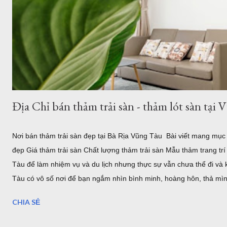
Địa Chỉ bán thảm trải sàn - thảm lót sàn tạ
Nơi bán thảm trải sàn đẹp tại Bà Rịa Vũng Tàu Bài viết mang mụ
đẹp Giá thảm trải sàn Chất lượng thảm trải sàn Mẫu thảm trang tr
Tàu để làm nhiệm vụ và du lịch nhưng thực sự vẫn chưa thể đi và
Tàu có vô số nơi để bạn ngắm nhìn bình minh, hoàng hôn, thả mìn
trước, bãi sau của Vũng Tàu...Dịch vụ ăn uống nghỉ ngơi, tắm nướ
CHIA SẺ
cho khách hàng tại Homestead Vũng Tàu Hiện tại Thảm Đẹp Sài G
tuyến và xem các mẫu thảm tại website: thamtrangtri.thamdepsaig