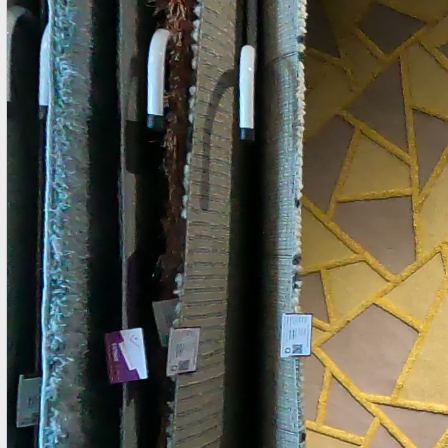
chuoj cận cảnh bề mặt và đế thảm 2. Mua Thảm Vintage ở
đâu tại TPHCM Nhiệm vụ và trách nhiệm của chúng tôi rất
nghiêm túc với từng sản phẩm mà chúng tôi cung cấp cho
khách hàng Việt Nam. Thảm Đẹp Sài Gòn tìm kiếm, chọn lọc
nhập về kho ...