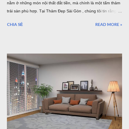
nằm ở những món nội thất đắt tiền, mà chính là một tấm thảm
trải sàn phù hợp. Tại Thảm Đẹp Sài Gòn , chúng tôi tin rằng
mỗi tấm thảm là một tác phẩm nghệ thuật. Hãy cùng điểm qua
CHIA SẺ
READ MORE »
7 phong cách phối thảm trang trí cực "cháy" đang dẫn đầu xu
hướng nội thất năm nhé! 1. Thảm Tròn Sang Trọng – Điểm
Nhấn Cho Bàn Ăn Hiện Đại Mẫu thảm tròn (Mã: S0073R ,
S0074R ) là lựa chọn tuyệt vời để phá vỡ những đường nét
góc cạnh của nội thất. Khi kết hợp với bộ bàn ăn gỗ và ghế
màu xanh mint, tấm thảm tròn phòng khách tông màu trung
tính giúp định hình không gian, tạo cảm giác ấm cúng và quây
quần cho bữa cơm gia đình. Thảm tròn bàn ăn màu xám lông
chuột sang trọng Thảm Đẹp Sài Gòn Mẫu thảm tròn đường
kính 3m cỡ lớn đủ để bạn đặt bộ bàn ăn cho 4 người một cách
thoải mái. Cực kỳ sang trọng và hiện đại. 2. Thảm Chữ Nhật
Khổ Lớn – "Cân" Mọi Không Gian Phò...