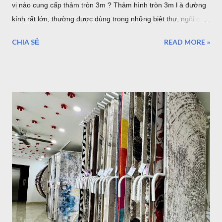
vị nào cung cấp thảm tròn 3m ? Thảm hình tròn 3m l à đường
kính rất lớn, thường được dùng trong những biệt thự, ngôi nhà
lớn. hoặc sảnh lớn. sau đây là một số mẫu thảm tròn cỡ lớn,
CHIA SẺ
READ MORE »
lưu ý rằng đây là đường kính lớn nhất của thảm tròn bán tại
TPHCM hoặc Hà Nội. thảm trải sàn phòng khách TPHCM
thảm trải sàn phòng ngủ TPHCM thảm lông trải sàn phòng ngủ
TPHCM thảm trải sàn phòng khách cao cấp TPHCM thảm trải
sàn phòng khách hiện đại TPHCM thảm trải sàn phòng ngủ
đẹp TPHCM thảm trải sàn phòng khách đẹp TPHCM thảm
decor phòng ngủ TPHCM Thảm tròn 3m được nhập khẩu từ
Thổ Nhĩ Kỳ , với chất lượng châu âu, những mẫu trên đây đã
được gia công để làm theo kích thước mong muốn của khách
hàng. Hình ảnh trên là nhân viên đang gia công cắt thảm tròn
3m tại TPHCM . Tất nhiên bạn có thể chọn kích thước thảm
tròn nhỏ hơn như thảm tròn 2m có rất nhiều mẫu tại showroom
thảm đẹp Tphcm...