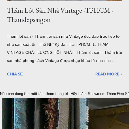
Thảm Lót Sàn Nhà Vintage -TPHCM -
Thamdepsaigon
Thảm lót sàn - Thảm trải sàn nhà Vintage độc đáo trực tiếp từ
nhà sản xuất Bỉ - Thổ Nhĩ Kỳ Bán Tại TPHCM 1. THẢM
VINTAGE CHẤT LƯỢNG TỐT NHẤT Thảm lót sàn - Thảm trải
sàn nhà phong cách Vintage được nhập khẩu từ nhà nhà sản
xuất ELKAPSER tại Thổ Nhĩ Kỳ. Ngay từ ban đầu mục tiêu của
CHIA SẺ
READ MORE »
chúng tôi là cung cấp những tâm thảm Vintage tốt nhất cho
thị trường Việt Nam. Thảm Đẹp Sài Gòn tập trung vào tìm
kiếm ý tưởng, đặt hàng, tạo ra những thảm cổ điển VINTAGE
Nếu bạn đang tìm một tấm thảm trang trí. Hãy thăm Showroom Thảm Đẹp S
đẹp nhất được bán trực tiếp với mức giá tốt nhất được bảo
đảm thông qua, Showroom tại Quận 7 TPHCM và Website
chính thức của chúng tôi. Thảm Vintage Mã: OPUS_54219655
Mẫu Thảm Vintage Một sản phẩm thảm Vintage của Bỉ Ảnh