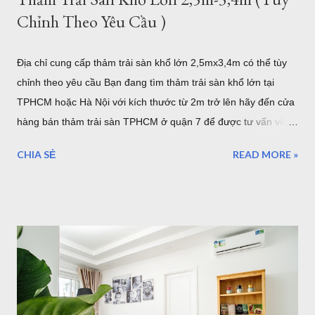
Chỉnh Theo Yêu Cầu )
Địa chỉ cung cấp thảm trải sàn khổ lớn 2,5mx3,4m có thể tùy
chỉnh theo yêu cầu Bạn đang tìm thảm trải sàn khổ lớn tại
TPHCM hoặc Hà Nội với kích thước từ 2m trở lên hãy đến cửa
hàng bán thảm trải sàn TPHCM ở quận 7 để được tư vấn về
những mẫu thảm trang trí cỡ lớn hoặc có thể tùy chỉnh theo
CHIA SẺ
READ MORE »
yêu cầu của bạn. Kho thảm trải sàn khổ lớn quận 7 TPHCM
Nội dung bao gồm: Giới thiệu về thảm cỡ lớn hơn 2m từ
2,5mx3,4m của Thảm Đẹp Sài Gòn Chất lượng thảm khổ lớn
như thế nào? Có bao nhiêu mẫu có sẵn ở của hàng Giá thảm
khổ lớn - Bảo hành - Giao hàng .... Địa chỉ bán thảm lót sàn
khổ lớn tại HCM và Hà Nội Coupons trong tháng của Thảm
Đẹp 1. Giới thiệu về thảm khổ 2,5m - 3,4m 2,6m - 3,6m Là đơn
vị cung cấp thảm trải sàn - thảm trang trí nhà tại Hồ Chí Minh