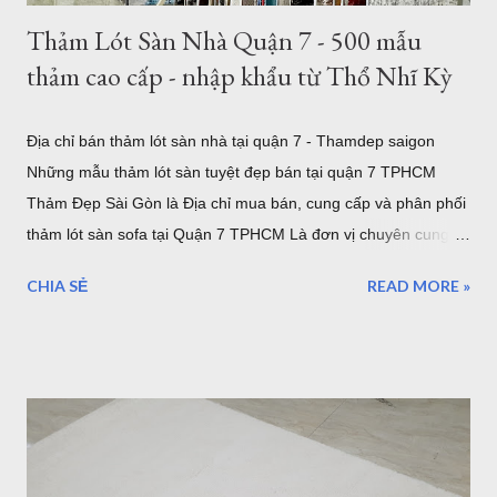
Thảm Lót Sàn Nhà Quận 7 - 500 mẫu
thảm cao cấp - nhập khẩu từ Thổ Nhĩ Kỳ
Địa chỉ bán thảm lót sàn nhà tại quận 7 - Thamdep saigon
Những mẫu thảm lót sàn tuyệt đẹp bán tại quận 7 TPHCM
Thảm Đẹp Sài Gòn là Địa chỉ mua bán, cung cấp và phân phối
thảm lót sàn sofa tại Quận 7 TPHCM Là đơn vị chuyên cung
cấp thảm trải sàn uy tín. Showroom sang trọng toạ lạc tại khu
CHIA SẺ
READ MORE »
Tân Quy Quận 7. Vừa là showroom trưng bày sản phẩm, vừa
là kho hàng, nếu bạn muốn chọn một mẫu thảm trải sàn cao
cấp nhập khẩu từ Châu Âu, hãy ghé thăm Thảm Đẹp Sài Gòn
để thăm quan và tận mắt ngắm những mẫu thảm đẹp nhất.
Thảm lót sàn quận 7 - ghé xem 500 mẫu thảm cao cấp đến từ
Thổ Nhĩ Kỳ Với hơn 500 mẫu thảm trải sàn, từ hiện đại đến cổ
điển, tân cổ điển, thảm lót sàn quận 7 sẽ là sự lựa chọn tốt