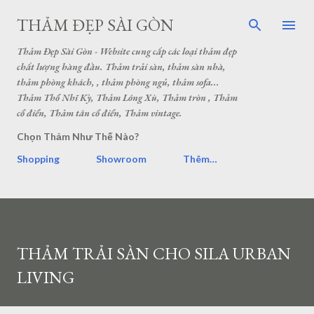
THẢM ĐẸP SÀI GÒN
Thảm Đẹp Sài Gòn - Website cung cấp các loại thảm đẹp
chất lượng hàng đầu. Thảm trải sàn, thảm sàn nhà,
thảm phòng khách, , thảm phòng ngủ, thảm sofa...
Thảm Thổ Nhĩ Kỳ, Thảm Lông Xù, Thảm tròn , Thảm
cổ điển, Thảm tân cổ điển, Thảm vintage.
Chọn Thảm Như Thế Nào?
Shopping
Showroom
Thêm…
THẢM TRẢI SÀN CHO SILA URBAN
LIVING