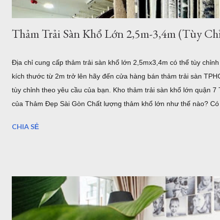
Thảm Trải Sàn Khổ Lớn 2,5m-3,4m (Tùy Chỉ
Địa chỉ cung cấp thảm trải sàn khổ lớn 2,5mx3,4m có thể tùy chỉn
kích thước từ 2m trở lên hãy đến cửa hàng bán thảm trải sàn TPH
tùy chỉnh theo yêu cầu của bạn. Kho thảm trải sàn khổ lớn quận
của Thảm Đẹp Sài Gòn Chất lượng thảm khổ lớn như thế nào? Có 
.... Địa chỉ bán thảm lót sàn khổ lớn tại HCM và Hà Nội Coupons 
CHIA SẺ
Là đơn vị cung cấp thảm trải sàn - thảm trang trí nhà tại Hồ Chí M
cầu trải sàn khổ lớn ơ Việt Nam, chúng tôi đã nhập về nhiều mẫu 
3,5m. Hoặc b...