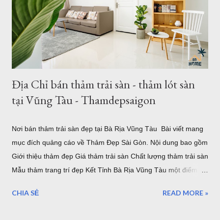
và Hà Nội, chung tôi luôn phục vụ tối đa nhu cầu của khách
hàng, với nhu cầu trải sàn khổ lớn ơ Việt Nam, chúng tôi đã
nhập về nhiều mẫu thảm kích thước lớn từ 2m, 2,4m 2,5m 2,m
chiều ngang - chiều dài từ 3m - 3,5m. Hoặc b...
Địa Chỉ bán thảm trải sàn - thảm lót sàn
tại Vũng Tàu - Thamdepsaigon
Nơi bán thảm trải sàn đẹp tại Bà Rịa Vũng Tàu Bài viết mang
mục đích quảng cáo về Thảm Đẹp Sài Gòn. Nội dung bao gồm
Giới thiệu thảm đẹp Giá thảm trải sàn Chất lượng thảm trải sàn
Mẫu thảm trang trí đẹp Kết Tỉnh Bà Rịa Vũng Tàu một điểm
đến tuyệ vời, có nhiều lần đến Vũng Tàu để làm nhiệm vụ và
CHIA SẺ
READ MORE »
du lịch nhưng thực sự vẫn chưa thể đi và khám phá hết vùng
đất tuyệt đẹp nơi đây. Những điểm đến của Bà rịa Vũng Tàu có