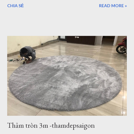
đến tuyệ vời, có nhiều lần đến Vũng Tàu để làm nhiệm vụ và
CHIA SẺ
READ MORE »
du lịch nhưng thực sự vẫn chưa thể đi và khám phá hết vùng
đất tuyệt đẹp nơi đây. Những điểm đến của Bà rịa Vũng Tàu có
vô số nơi để bạn ngắm nhìn bình minh, hoàng hôn, thả mình
vào khung cảnh yên bình ở một số hòn đảo hay nhộn nhịp, sôi
động với bãi trước, bãi sau của Vũng Tàu...Dịch vụ ăn uống
nghỉ ngơi, tắm nước nóng ở Bình Châu hay chỗ nghỉ ngơi rất
nhiều ở Vũng Tàu. Thảm trang trí cho khách hàng tại
Homestead Vũng Tàu Hiện tại Thảm Đẹp Sài Gòn chưa có
Showroom tại Vũng Tàu nhưng các bạn có thể đặt hàng trực
tuyến và xem các mẫu thảm tại website:
thamtrangtri.thamdepsaigon.com hoặc đọc thông tin chi tiết về
Thảm Đẹp tại: Thamdepsaigon.com. Bạn đang kiếm nơi ...
Thảm tròn 3m -thamdepsaigon