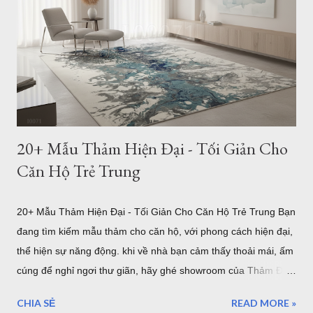
sao kích thước thảm phòng khách lại quan trọng? Trong thiết
kế nội thất, thảm không chỉ có tác dụng trang trí mà còn đóng
vai trò kết nối toàn bộ khu vực tiếp khách. Một chiếc thảm có
kích thước phù hợp sẽ tạo cảm giác cân đối, giúp bộ sofa, bàn
trà và các món đồ nội thất trở thành một tổng ...
20+ Mẫu Thảm Hiện Đại - Tối Giản Cho
Căn Hộ Trẻ Trung
20+ Mẫu Thảm Hiện Đại - Tối Giản Cho Căn Hộ Trẻ Trung Bạn
đang tìm kiếm mẫu thảm cho căn hộ, với phong cách hiện đại,
thể hiện sự năng động. khi về nhà bạn cảm thấy thoải mái, ấm
cúng để nghỉ ngơi thư giãn, hãy ghé showroom của Thảm Đẹp
Sài Gòn để chọn một mẫu thảm trải sàn hiện đại nha. Mẫu
CHIA SẺ
READ MORE »
thảm hiện đại i0071 Trong xu hướng thiết kế nội thất hiện đại,