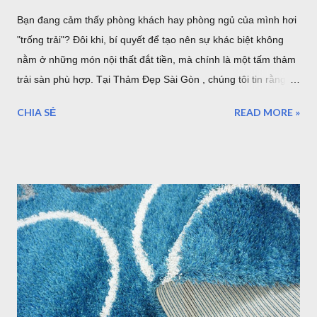
Bạn đang cảm thấy phòng khách hay phòng ngủ của mình hơi
"trống trải"? Đôi khi, bí quyết để tạo nên sự khác biệt không
nằm ở những món nội thất đắt tiền, mà chính là một tấm thảm
trải sàn phù hợp. Tại Thảm Đẹp Sài Gòn , chúng tôi tin rằng
mỗi tấm thảm là một tác phẩm nghệ thuật. Hãy cùng điểm qua
CHIA SẺ
READ MORE »
7 phong cách phối thảm trang trí cực "cháy" đang dẫn đầu xu
hướng nội thất năm nhé! 1. Thảm Tròn Sang Trọng – Điểm
Nhấn Cho Bàn Ăn Hiện Đại Mẫu thảm tròn (Mã: S0073R ,
S0074R ) là lựa chọn tuyệt vời để phá vỡ những đường nét
góc cạnh của nội thất. Khi kết hợp với bộ bàn ăn gỗ và ghế
màu xanh mint, tấm thảm tròn phòng khách tông màu trung
tính giúp định hình không gian, tạo cảm giác ấm cúng và quây
quần cho bữa cơm gia đình. Thảm tròn bàn ăn màu xám lông
chuột sang trọng Thảm Đẹp Sài Gòn Mẫu thảm tròn đường
kính 3m cỡ lớn đủ để bạn đặt bộ bàn ăn cho 4 người một cách