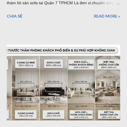
thảm lót sàn sofa tại Quận 7 TPHCM Là đơn vị chuyên cung
cấp thảm trải sàn uy tín. Showroom sang trọng toạ lạc tại khu
CHIA SẺ
READ MORE »
Tân Quy Quận 7. Vừa là showroom trưng bày sản phẩm, vừa
là kho hàng, nếu bạn muốn chọn một mẫu thảm trải sàn cao
cấp nhập khẩu từ Châu Âu, hãy ghé thăm Thảm Đẹp Sài Gòn
để thăm quan và tận mắt ngắm những mẫu thảm đẹp nhất.
Thảm lót sàn quận 7 - ghé xem 500 mẫu thảm cao cấp đến từ
Thổ Nhĩ Kỳ Với hơn 500 mẫu thảm trải sàn, từ hiện đại đến cổ
điển, tân cổ điển, thảm lót sàn quận 7 sẽ là sự lựa chọn tốt
nhất cho bạn. 5 mẫu thảm lót sàn sợi ngắn bán tại Quận 7
TPHCM Thảm Sợi Ngắn Quận 7 I0001 Mẫu thảm hiện đại
Thảm Sợi Ngắn I0002 Thảm Lót sàn quận 7 I0003 Thảm trải
sàn quận 7 I0006 Thảm lót sàn bán tại quận 7 I0016 5 mẫu
thảm lông xù bán t...