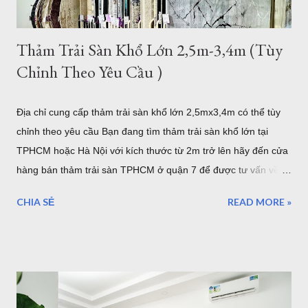
Thảm Trải Sàn Khổ Lớn 2,5m-3,4m (Tùy
Chỉnh Theo Yêu Cầu )
Địa chỉ cung cấp thảm trải sàn khổ lớn 2,5mx3,4m có thể tùy
chỉnh theo yêu cầu Bạn đang tìm thảm trải sàn khổ lớn tại
TPHCM hoặc Hà Nội với kích thước từ 2m trở lên hãy đến cửa
hàng bán thảm trải sàn TPHCM ở quận 7 để được tư vấn về
những mẫu thảm trang trí cỡ lớn hoặc có thể tùy chỉnh theo
CHIA SẺ
READ MORE »
yêu cầu của bạn. Kho thảm trải sàn khổ lớn quận 7 TPHCM
Nội dung bao gồm: Giới thiệu về thảm cỡ lớn hơn 2m từ
2,5mx3,4m của Thảm Đẹp Sài Gòn Chất lượng thảm khổ lớn
như thế nào? Có bao nhiêu mẫu có sẵn ở của hàng Giá thảm
khổ lớn - Bảo hành - Giao hàng .... Địa chỉ bán thảm lót sàn
khổ lớn tại HCM và Hà Nội Coupons trong tháng của Thảm