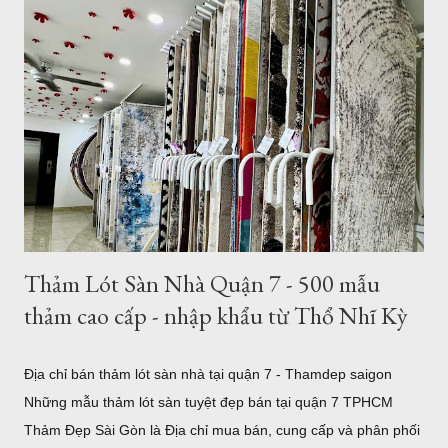
Giao hàng - Thanh toán - Bảo Hành.. Địa chỉ mua thảm trải
sàn ở TPHCM - Hà Nội Giới thiệu thảm trải sàn - thảm trang trí
của Thảm Đẹp. Thảm Đẹp Sài Gòn là đơn vị phân phối thảm
Thổ Nhĩ Kỳ với kho hàng - cửa hàng thảm ở TPHCM và Hà
Nội. Với hơn ngàn mẫu thảm trang trí phòng khách, phòng
ngủ... Kích thước, tiêu chuẩn của Châu Âu. Toàn bộ sản phẩm
được đặt hàng theo yêu cầu của chúng tôi và nhập khẩu trực
tiếp về Việt Nam. Vì vậy bạn có thể tìm thấy cho mình một
mẫu...
Thảm Lót Sàn Nhà Quận 7 - 500 mẫu
thảm cao cấp - nhập khẩu từ Thổ Nhĩ Kỳ
Địa chỉ bán thảm lót sàn nhà tại quận 7 - Thamdep saigon
Những mẫu thảm lót sàn tuyệt đẹp bán tại quận 7 TPHCM
Thảm Đẹp Sài Gòn là Địa chỉ mua bán, cung cấp và phân phối