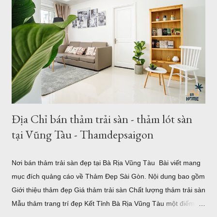
Đẹp 1. Giới thiệu về thảm khổ 2,5m - 3,4m 2,6m - 3,6m Là đơn
vị cung cấp thảm trải sàn - thảm trang trí nhà tại Hồ Chí Minh
và Hà Nội, chung tôi luôn phục vụ tối đa nhu cầu của khách
hàng, với nhu cầu trải sàn khổ lớn ơ Việt Nam, chúng tôi đã
nhập về nhiều mẫu thảm kích thước lớn từ 2m, 2,4m 2,5m 2,m
chiều ngang - chiều dài từ 3m - 3,5m. Hoặc b...
Địa Chỉ bán thảm trải sàn - thảm lót sàn
tại Vũng Tàu - Thamdepsaigon
Nơi bán thảm trải sàn đẹp tại Bà Rịa Vũng Tàu Bài viết mang
mục đích quảng cáo về Thảm Đẹp Sài Gòn. Nội dung bao gồm
Giới thiệu thảm đẹp Giá thảm trải sàn Chất lượng thảm trải sàn
Mẫu thảm trang trí đẹp Kết Tỉnh Bà Rịa Vũng Tàu một điểm