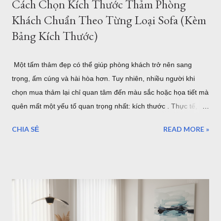
Cách Chọn Kích Thước Thảm Phòng
Khách Chuẩn Theo Từng Loại Sofa (Kèm
Bảng Kích Thước)
Một tấm thảm đẹp có thể giúp phòng khách trở nên sang
trọng, ấm cúng và hài hòa hơn. Tuy nhiên, nhiều người khi
chọn mua thảm lại chỉ quan tâm đến màu sắc hoặc họa tiết mà
quên mất một yếu tố quan trọng nhất: kích thước . Thực tế,
một tấm thảm quá nhỏ sẽ khiến bộ sofa trông rời rạc và mất
CHIA SẺ
READ MORE »
cân đối. Ngược lại, thảm quá lớn có thể làm không gian trở
nên chật chội, tốn chi phí và khó vệ sinh. Vậy làm thế nào để
chọn đúng kích thước thảm phòng khách? Bài viết dưới đây sẽ
hướng dẫn chi tiết cách lựa chọn theo từng loại sofa, diện tích
phòng và phong cách nội thất, giúp bạn dễ dàng tìm được mẫu
thảm phù hợp nhất. Cách Chọn Kích Thước Thảm Phòng
Khách Chuẩn Theo Từng Loại Sofa (Kèm Bảng Kích Thước) Vì