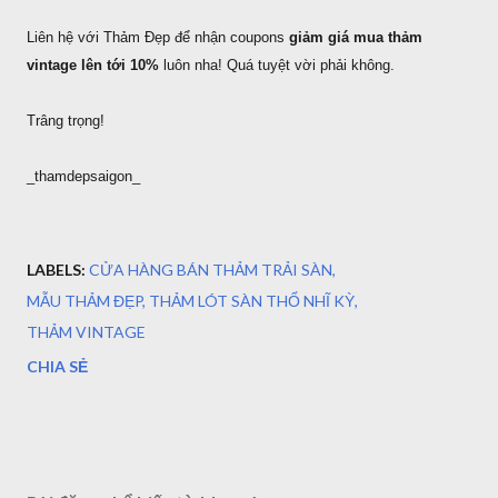
Liên hệ với Thảm Đẹp để nhận coupons
giảm giá mua thảm
vintage lên tới 10%
luôn nha! Quá tuyệt vời phải không.
Trâng trọng!
_thamdepsaigon_
LABELS:
CỬA HÀNG BÁN THẢM TRẢI SÀN
MẪU THẢM ĐẸP
THẢM LÓT SÀN THỔ NHĨ KỲ
THẢM VINTAGE
CHIA SẺ