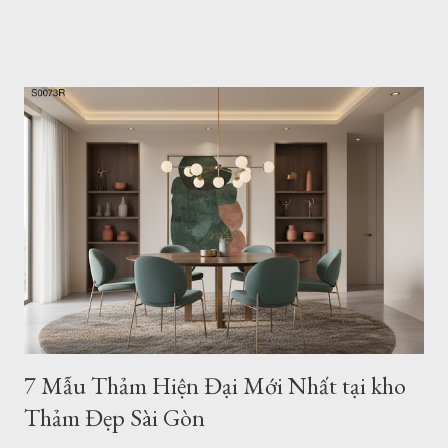
phong cách tối giản (Minimalism) và hiện đại luôn là sự lựa
chọn hàng đầu của các gia đình trẻ sở hữu căn hộ chung cư
hay nhà phố. Một không gian sống tinh tế không cần quá nhiều
đồ đạc rườm rà, nhưng nhất định phải có những điểm nhấn
mang tính "gu". Và một tấm thảm hiện đại họa tiết hình học
chính là mảnh ghép hoàn hảo để khẳng định phong cách đó.
Hôm nay, Thảm Đẹp Sài Gòn sẽ giới thiệu đến bạn bộ sưu tập
20+ mẫu thảm hình học tối giản, dẫn đầu xu hướng trang trí
căn hộ trẻ trung hiện nay. Mẫu thảm tròn hiện đại b0062r 1.
Tại sao căn hộ hiện đại lại "vừa vặn" với thảm họa tiết hình
học? Họa tiết hình học (Geometri...
7 Mẫu Thảm Hiện Đại Mới Nhất tại kho
Thảm Đẹp Sài Gòn