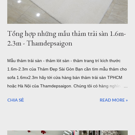
3m tại TPHCM . Tất nhiên bạn có thể chọn kích thước thảm
tròn nhỏ hơn như thảm tròn 2m có rất nhiều mẫu tại showroom
thảm đẹp Tphcm...
Tổng hợp những mẫu thảm trải sàn 1.6m-
2.3m - Thamdepsaigon
Mẫu thảm trải sàn - thảm lót sàn - thảm trang trí kích thước
1.6m-2.3m của Thảm Đẹp Sài Gòn Bạn cần tìm mẫu thảm cho
sofa 1.6mx2.3m hãy tới cửa hàng bán thảm trải sàn TPHCM
hoặc Hà Nội của Thamdepsaigon. Chúng tôi có hàng nghìn
mẫu thảm đẹp kích thước chuẩn Châu Âu để bạn trang trí
CHIA SẺ
READ MORE »
phòng khách, phòng ngủ, phòng ăn... mẫu thảm cho sofa
1.6mx2.3m Nội dung bài viết: Giới thiệu về thảm trải sàn -
Tham Dep Sai Gon Tổng hợp mẫu thảm trải sàn 1.6mx2.3m
Chất lượng, xuất xứ thảm lót sàn Giá thảm trải sàn tại HCM -