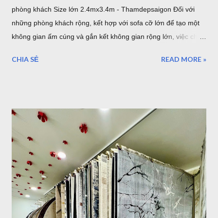
phòng khách Size lớn 2.4mx3.4m - Thamdepsaigon Đối với
những phòng khách rộng, kết hợp với sofa cỡ lớn để tạo một
không gian ấm cúng và gắn kết không gian rộng lớn, việc chọn
một tấm thảm lót sàn có kích thước lớn với bề ngang 2.4m
CHIA SẺ
READ MORE »
chiều dài 3.4m sẽ làm cho những thiết bị nội thất liền mạch,
liên tục. 1. Sang trọng, Quý tộc với những mẫu thảm lót sàn
sofa góc cỡ lớn cho phòng khách cao cấp tại TPHCM Với một
phòng khách rộng lớn đa phần là những gia đình có điều kiện
kinh tế. Chính vì vậy, việc lựa chọn những bộ Thảm trải sàn -
Thảm lót sàn cho ghế sofa có kích thước lớn cho phòng khách
rộng. Đòi hỏi phải mang lại vẻ đẹp cho căn phòng, còn một
điều hết sức quan trọng đó chính là mang lại đẳng cấp thật sự
của chủ nhân. Mẫu thảm lót sàn cỡ lớn cho phòng khách
phòng ăn - Thảm Lông Xù -Thổ Nhĩ Kỳ kích thước 2,4mx3,4m
Mẫu thảm sofa phòng khách lớn mã F0003 . Xám trắng trọng
lượng trung bình hơn 3,2kg/m2, như vậy với kíc...