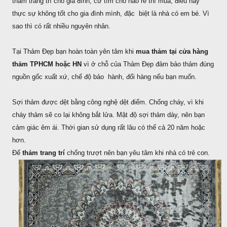
thảm trang trí cho gia đình, cứ tìm chỗ nào rẻ thì mua, điều này
thực sự không tốt cho gia đình mình, đặc biệt là nhà có em bé. Vì
sao thì có rất nhiều nguyên nhân.
Tại Thảm Đẹp bạn hoàn toàn yên tâm khi
mua thảm tại cửa hàng
thảm TPHCM hoặc HN
vì ở chỗ của Thảm Đẹp đảm bảo thảm đúng
nguồn gốc xuất xứ, chế độ bảo hành, đổi hàng nếu bạn muốn.
Sợi thảm được dệt bằng công nghệ dệt điểm. Chống cháy, vì khi
cháy thảm sẽ co lại không bắt lửa. Mật độ sợi thảm dày, nên bạn
cảm giác êm ái. Thời gian sử dụng rất lâu có thể cả 20 năm hoặc
hơn.
Đế
thảm trang trí
chống trượt nên bạn yêu tâm khi nhà có trẻ con.