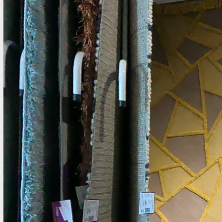
trải sàn phòng khách hiện đại TPHCM thảm trải sàn phòng ngủ
đẹp TPHCM thảm trải sàn phòng khách đẹp TPHCM thảm
decor phòng ngủ TPHCM Thảm Đẹp Sài Gòn cung cấp 500
mẫu thảm trang trí, với chất lượng và giá thảm lót sàn nhà tốt
nhất thị trường hiện nay. Xem: Chất Lượng Thảm Lót Sàn -
Thamdepsaigon.com Chi tiết về giá thảm lót sàn nhà Giá
Thảm Lót Sàn lông Xù 0.80x1.80m: 1,800,000đ 1.20x1.80m:
2,600,000đ 1.60x2.30m: 4,500,000đ 2.00x2.80m: 6,700,000đ
...