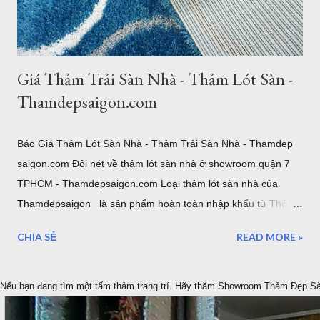
thoải mái. Cực kỳ sang trọng và hiện đại. 2. Thảm Chữ Nhật
Khổ Lớn – "Cân" Mọi Không Gian Phò...
Giá Thảm Trải Sàn Nhà - Thảm Lót Sàn -
Thamdepsaigon.com
Báo Giá Thảm Lót Sàn Nhà - Thảm Trải Sàn Nhà - Thamdep
saigon.com Đôi nét về thảm lót sàn nhà ở showroom quận 7
TPHCM - Thamdepsaigon.com Loại thảm lót sàn nhà của
Thamdepsaigon là sản phẩm hoàn toàn nhập khẩu từ Thổ
Nhĩ Kỳ, Bỉ. Thảm trải sàn chuyên dùng cho thiết kế nội thất
CHIA SẺ
READ MORE »
hiện đại, cổ điển. Được sử dụng trong phòng khách, phòng
ngủ, văn phòng, hội nghị, hội trường... Xem: Mẫu Thảm Lót
Sàn thảm trải sàn phòng ngủ TPHCM thảm lông trải sàn phòng
Nếu bạn đang tìm một tấm thảm trang trí. Hãy thăm Showroom Thảm Đẹp S
ngủ TPHCM thảm trải sàn phòng khách cao cấp TPHCM thảm