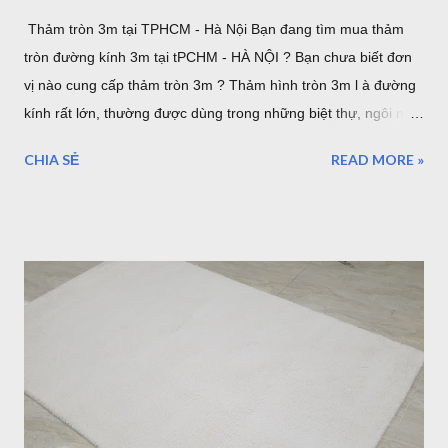
Thảm tròn 3m tại TPHCM - Hà Nội Bạn đang tìm mua thảm
tròn đường kính 3m tại tPCHM - HÀ NỘI ? Bạn chưa biết đơn
vị nào cung cấp thảm tròn 3m ? Thảm hình tròn 3m l à đường
kính rất lớn, thường được dùng trong những biệt thự, ngôi nhà
lớn. hoặc sảnh lớn. sau đây là một số mẫu thảm tròn cỡ lớn,
CHIA SẺ
READ MORE »
lưu ý rằng đây là đường kính lớn nhất của thảm tròn bán tại
TPHCM hoặc Hà Nội. thảm trải sàn phòng khách TPHCM
thảm trải sàn phòng ngủ TPHCM thảm lông trải sàn phòng ngủ
TPHCM thảm trải sàn phòng khách cao cấp TPHCM thảm trải
sàn phòng khách hiện đại TPHCM thảm trải sàn phòng ngủ
đẹp TPHCM thảm trải sàn phòng khách đẹp TPHCM thảm
decor phòng ngủ TPHCM Thảm tròn 3m được nhập khẩu từ
Thổ Nhĩ Kỳ , với chất lượng châu âu, những mẫu trên đây đã
được gia công để làm theo kích thước mong muốn của khách
hàng. Hình ảnh trên là nhân viên đang gia công cắt thảm tròn