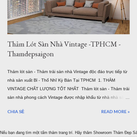
kính 3m cỡ lớn đủ để bạn đặt bộ bàn ăn cho 4 người một cách
thoải mái. Cực kỳ sang trọng và hiện đại. 2. Thảm Chữ Nhật
Khổ Lớn – "Cân" Mọi Không Gian Phò...
Thảm Lót Sàn Nhà Vintage -TPHCM -
Thamdepsaigon
Thảm lót sàn - Thảm trải sàn nhà Vintage độc đáo trực tiếp từ
nhà sản xuất Bỉ - Thổ Nhĩ Kỳ Bán Tại TPHCM 1. THẢM
VINTAGE CHẤT LƯỢNG TỐT NHẤT Thảm lót sàn - Thảm trải
sàn nhà phong cách Vintage được nhập khẩu từ nhà nhà sản
xuất ELKAPSER tại Thổ Nhĩ Kỳ. Ngay từ ban đầu mục tiêu của
CHIA SẺ
READ MORE »
chúng tôi là cung cấp những tâm thảm Vintage tốt nhất cho
thị trường Việt Nam. Thảm Đẹp Sài Gòn tập trung vào tìm
kiếm ý tưởng, đặt hàng, tạo ra những thảm cổ điển VINTAGE
Nếu bạn đang tìm một tấm thảm trang trí. Hãy thăm Showroom Thảm Đẹp S