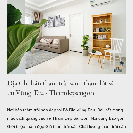
khổ lớn - Bảo hành - Giao hàng .... Địa chỉ bán thảm lót sàn
khổ lớn tại HCM và Hà Nội Coupons trong tháng của Thảm
Đẹp 1. Giới thiệu về thảm khổ 2,5m - 3,4m 2,6m - 3,6m Là đơn
vị cung cấp thảm trải sàn - thảm trang trí nhà tại Hồ Chí Minh
và Hà Nội, chung tôi luôn phục vụ tối đa nhu cầu của khách
hàng, với nhu cầu trải sàn khổ lớn ơ Việt Nam, chúng tôi đã
nhập về nhiều mẫu thảm kích thước lớn từ 2m, 2,4m 2,5m 2,m
chiều ngang - chiều dài từ 3m - 3,5m. Hoặc b...
Địa Chỉ bán thảm trải sàn - thảm lót sàn
tại Vũng Tàu - Thamdepsaigon
Nơi bán thảm trải sàn đẹp tại Bà Rịa Vũng Tàu Bài viết mang
mục đích quảng cáo về Thảm Đẹp Sài Gòn. Nội dung bao gồm
Giới thiệu thảm đẹp Giá thảm trải sàn Chất lượng thảm trải sàn