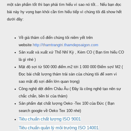
một sản phẩm tốt thì bạn phải tìm hiểu vì sao nó tốt... Nếu bạn đọc
bài này hy vọng bạn khỏi cần tìm hiểu tiếp vì chúng tôi đã show hết
dưới đây:
Về giá thảm cổ điển chúng tôi niêm yết trên
website
http://thamtrangtri.thamdepsaigon.com
Sản xuất và xuất xứ Thổ Nhĩ Kỳ , Kèm CO ( Bạn tìm hiểu CO
là gì nhé )
Mật độ sợi từ 500 000 điểm.m2 tới 1 000 000 Điểm sợi/ M2 (
Đọc bài chất lượng thảm trải sàn của chúng tôi để xem vì
sao mật độ sợi điển lớn quan trọng)
Công nghệ dệt điểm Châu Âu ( Đây là công nghệ tạo nên sự
chắc chắn, bền bì của thảm)
Sản phẩm đạt chất lượng Oeko -Tex 100 của Đức ( Bạn
search google về Oeko Tex 100 nhé)
Tiêu chuẩn chất lượng ISO 9001
Tiêu chuẩn quản lý môi trường ISO 14001