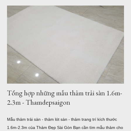
để thăm quan và tận mắt ngắm những mẫu thảm đẹp nhất.
Thảm lót sàn quận 7 - ghé xem 500 mẫu thảm cao cấp đến từ
Thổ Nhĩ Kỳ Với hơn 500 mẫu thảm trải sàn, từ hiện đại đến cổ
điển, tân cổ điển, thảm lót sàn quận 7 sẽ là sự lựa chọn tốt
nhất cho bạn. 5 mẫu thảm lót sàn sợi ngắn bán tại Quận 7
TPHCM Thảm Sợi Ngắn Quận 7 I0001 Mẫu thảm hiện đại
Thảm Sợi Ngắn I0002 Thảm Lót sàn quận 7 I0003 Thảm trải
sàn quận 7 I0006 Thảm lót sàn bán tại quận 7 I0016 5 mẫu
thảm lông xù bán t...
Tổng hợp những mẫu thảm trải sàn 1.6m-
2.3m - Thamdepsaigon
Mẫu thảm trải sàn - thảm lót sàn - thảm trang trí kích thước
1.6m-2.3m của Thảm Đẹp Sài Gòn Bạn cần tìm mẫu thảm cho