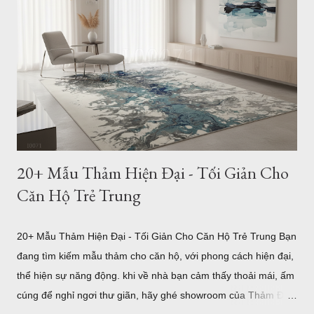
Khách Chuẩn Theo Từng Loại Sofa (Kèm Bảng Kích Thước) Vì
sao kích thước thảm phòng khách lại quan trọng? Trong thiết
kế nội thất, thảm không chỉ có tác dụng trang trí mà còn đóng
vai trò kết nối toàn bộ khu vực tiếp khách. Một chiếc thảm có
kích thước phù hợp sẽ tạo cảm giác cân đối, giúp bộ sofa, bàn
trà và các món đồ nội thất trở thành một tổng ...
20+ Mẫu Thảm Hiện Đại - Tối Giản Cho
Căn Hộ Trẻ Trung
20+ Mẫu Thảm Hiện Đại - Tối Giản Cho Căn Hộ Trẻ Trung Bạn
đang tìm kiếm mẫu thảm cho căn hộ, với phong cách hiện đại,
thể hiện sự năng động. khi về nhà bạn cảm thấy thoải mái, ấm
cúng để nghỉ ngơi thư giãn, hãy ghé showroom của Thảm Đẹp