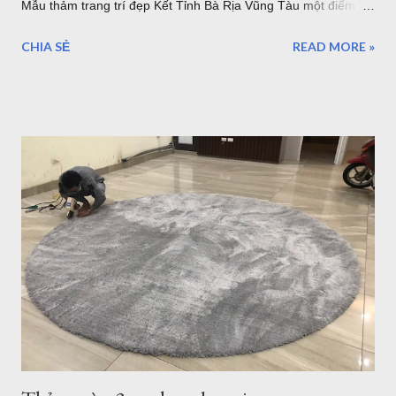
Mẫu thảm trang trí đẹp Kết Tỉnh Bà Rịa Vũng Tàu một điểm
đến tuyệ vời, có nhiều lần đến Vũng Tàu để làm nhiệm vụ và
CHIA SẺ
READ MORE »
du lịch nhưng thực sự vẫn chưa thể đi và khám phá hết vùng
đất tuyệt đẹp nơi đây. Những điểm đến của Bà rịa Vũng Tàu có
vô số nơi để bạn ngắm nhìn bình minh, hoàng hôn, thả mình
vào khung cảnh yên bình ở một số hòn đảo hay nhộn nhịp, sôi
động với bãi trước, bãi sau của Vũng Tàu...Dịch vụ ăn uống
nghỉ ngơi, tắm nước nóng ở Bình Châu hay chỗ nghỉ ngơi rất
nhiều ở Vũng Tàu. Thảm trang trí cho khách hàng tại
Homestead Vũng Tàu Hiện tại Thảm Đẹp Sài Gòn chưa có
Showroom tại Vũng Tàu nhưng các bạn có thể đặt hàng trực
tuyến và xem các mẫu thảm tại website:
thamtrangtri.thamdepsaigon.com hoặc đọc thông tin chi tiết về
Thảm Đẹp tại: Thamdepsaigon.com. Bạn đang kiếm nơi ...