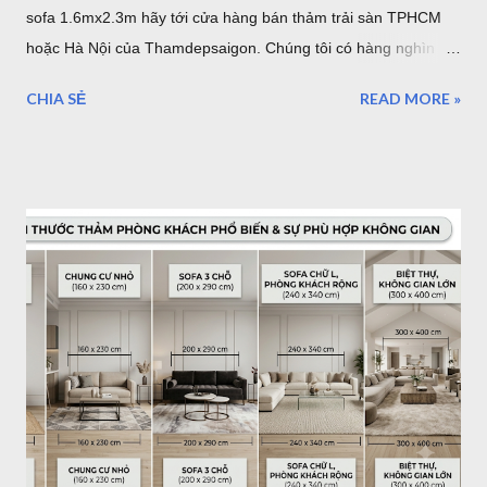
sofa 1.6mx2.3m hãy tới cửa hàng bán thảm trải sàn TPHCM
hoặc Hà Nội của Thamdepsaigon. Chúng tôi có hàng nghìn
mẫu thảm đẹp kích thước chuẩn Châu Âu để bạn trang trí
CHIA SẺ
READ MORE »
phòng khách, phòng ngủ, phòng ăn... mẫu thảm cho sofa
1.6mx2.3m Nội dung bài viết: Giới thiệu về thảm trải sàn -
Tham Dep Sai Gon Tổng hợp mẫu thảm trải sàn 1.6mx2.3m
Chất lượng, xuất xứ thảm lót sàn Giá thảm trải sàn tại HCM -
Giao hàng - Thanh toán - Bảo Hành.. Địa chỉ mua thảm trải
sàn ở TPHCM - Hà Nội Giới thiệu thảm trải sàn - thảm trang trí
của Thảm Đẹp. Thảm Đẹp Sài Gòn là đơn vị phân phối thảm
Thổ Nhĩ Kỳ với kho hàng - cửa hàng thảm ở TPHCM và Hà
Nội. Với hơn ngàn mẫu thảm trang trí phòng khách, phòng
ngủ... Kích thước, tiêu chuẩn của Châu Âu. Toàn bộ sản phẩm
được đặt hàng theo yêu cầu của chúng tôi và nhập khẩu trực
tiếp về Việt Nam. Vì vậy bạn có thể tìm thấy cho mình một
mẫu...