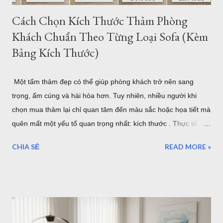
Cách Chọn Kích Thước Thảm Phòng
Khách Chuẩn Theo Từng Loại Sofa (Kèm
Bảng Kích Thước)
Một tấm thảm đẹp có thể giúp phòng khách trở nên sang
trọng, ấm cúng và hài hòa hơn. Tuy nhiên, nhiều người khi
chọn mua thảm lại chỉ quan tâm đến màu sắc hoặc họa tiết mà
quên mất một yếu tố quan trọng nhất: kích thước . Thực tế,
một tấm thảm quá nhỏ sẽ khiến bộ sofa trông rời rạc và mất
CHIA SẺ
READ MORE »
cân đối. Ngược lại, thảm quá lớn có thể làm không gian trở
nên chật chội, tốn chi phí và khó vệ sinh. Vậy làm thế nào để
chọn đúng kích thước thảm phòng khách? Bài viết dưới đây sẽ
hướng dẫn chi tiết cách lựa chọn theo từng loại sofa, diện tích
phòng và phong cách nội thất, giúp bạn dễ dàng tìm được mẫu
thảm phù hợp nhất. Cách Chọn Kích Thước Thảm Phòng