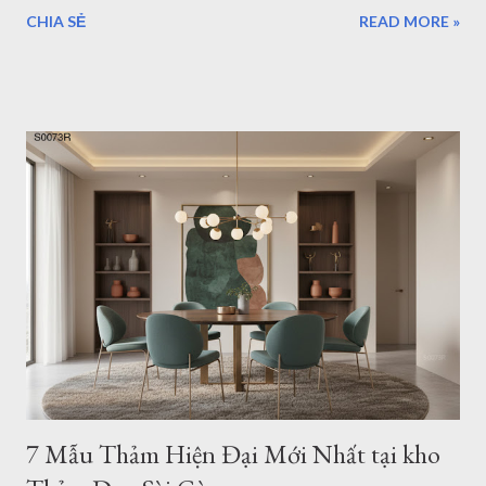
Sài Gòn để chọn một mẫu thảm trải sàn hiện đại nha. Mẫu
CHIA SẺ
READ MORE »
thảm hiện đại i0071 Trong xu hướng thiết kế nội thất hiện đại,
phong cách tối giản (Minimalism) và hiện đại luôn là sự lựa
chọn hàng đầu của các gia đình trẻ sở hữu căn hộ chung cư
hay nhà phố. Một không gian sống tinh tế không cần quá nhiều
đồ đạc rườm rà, nhưng nhất định phải có những điểm nhấn
mang tính "gu". Và một tấm thảm hiện đại họa tiết hình học
chính là mảnh ghép hoàn hảo để khẳng định phong cách đó.
Hôm nay, Thảm Đẹp Sài Gòn sẽ giới thiệu đến bạn bộ sưu tập
20+ mẫu thảm hình học tối giản, dẫn đầu xu hướng trang trí
căn hộ trẻ trung hiện nay. Mẫu thảm tròn hiện đại b0062r 1.
Tại sao căn hộ hiện đại lại "vừa vặn" với thảm họa tiết hình
học? Họa tiết hình học (Geometri...
7 Mẫu Thảm Hiện Đại Mới Nhất tại kho