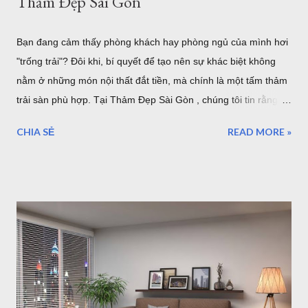
Thảm Đẹp Sài Gòn
Bạn đang cảm thấy phòng khách hay phòng ngủ của mình hơi
"trống trải"? Đôi khi, bí quyết để tạo nên sự khác biệt không
nằm ở những món nội thất đắt tiền, mà chính là một tấm thảm
trải sàn phù hợp. Tại Thảm Đẹp Sài Gòn , chúng tôi tin rằng
mỗi tấm thảm là một tác phẩm nghệ thuật. Hãy cùng điểm qua
CHIA SẺ
READ MORE »
7 phong cách phối thảm trang trí cực "cháy" đang dẫn đầu xu
hướng nội thất năm nhé! 1. Thảm Tròn Sang Trọng – Điểm
Nhấn Cho Bàn Ăn Hiện Đại Mẫu thảm tròn (Mã: S0073R ,
S0074R ) là lựa chọn tuyệt vời để phá vỡ những đường nét
góc cạnh của nội thất. Khi kết hợp với bộ bàn ăn gỗ và ghế
màu xanh mint, tấm thảm tròn phòng khách tông màu trung
tính giúp định hình không gian, tạo cảm giác ấm cúng và quây
quần cho bữa cơm gia đình. Thảm tròn bàn ăn màu xám lông
chuột sang trọng Thảm Đẹp Sài Gòn Mẫu thảm tròn đường