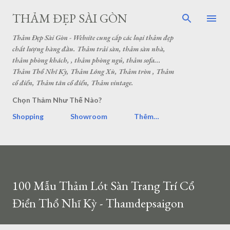
THẢM ĐẸP SÀI GÒN
Thảm Đẹp Sài Gòn - Website cung cấp các loại thảm đẹp
chất lượng hàng đầu. Thảm trải sàn, thảm sàn nhà,
thảm phòng khách, , thảm phòng ngủ, thảm sofa...
Thảm Thổ Nhĩ Kỳ, Thảm Lông Xù, Thảm tròn , Thảm
cổ điển, Thảm tân cổ điển, Thảm vintage.
Chọn Thảm Như Thế Nào?
Shopping
Showroom
Thêm…
100 Mẫu Thảm Lót Sàn Trang Trí Cổ
Điển Thổ Nhĩ Kỳ - Thamdepsaigon