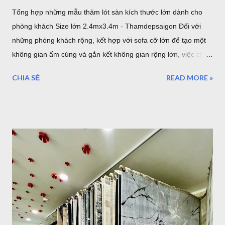
Tổng hợp những mẫu thảm lót sàn kích thước lớn dành cho
phòng khách Size lớn 2.4mx3.4m - Thamdepsaigon Đối với
những phòng khách rộng, kết hợp với sofa cỡ lớn để tạo một
không gian ấm cúng và gắn kết không gian rộng lớn, việc chọn
một tấm thảm lót sàn có kích thước lớn với bề ngang 2.4m
CHIA SẺ
READ MORE »
chiều dài 3.4m sẽ làm cho những thiết bị nội thất liền mạch,
liên tục. 1. Sang trọng, Quý tộc với những mẫu thảm lót sàn
sofa góc cỡ lớn cho phòng khách cao cấp tại TPHCM Với một
phòng khách rộng lớn đa phần là những gia đình có điều kiện
kinh tế. Chính vì vậy, việc lựa chọn những bộ Thảm trải sàn -
Thảm lót sàn cho ghế sofa có kích thước lớn cho phòng khách
rộng. Đòi hỏi phải mang lại vẻ đẹp cho căn phòng, còn một
điều hết sức quan trọng đó chính là mang lại đẳng cấp thật sự
của chủ nhân. Mẫu thảm lót sàn cỡ lớn cho phòng khách
phòng ăn - Thảm Lông Xù -Thổ Nhĩ Kỳ kích thước 2,4mx3,4m
Mẫu thảm sofa phòng khách lớn mã F0003 . Xám trắng trọng