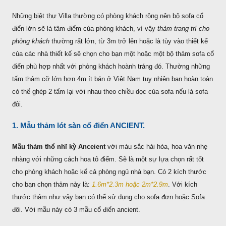
Những biệt thự Villa thường có phòng khách rộng nên bộ sofa cổ
điển lớn sẽ là tâm điểm của phòng khách, vì vậy
thảm trang trí cho
phòng khách
thường rất lớn, từ 3m trở lên hoặc là tùy vào thiết kế
của các nhà thiết kế sẽ chọn cho bạn một hoặc một bộ thảm sofa cổ
điển phù hợp nhất với phòng khách hoành tráng đó. Thường những
tấm thảm cỡ lớn hơn 4m ít bán ở Việt Nam tuy nhiên bạn hoàn toàn
có thể ghép 2 tấm lại với nhau theo chiều dọc của sofa nếu là sofa
đôi.
1. Mẫu thảm lót sàn cổ điển ANCIENT.
Mẫu thảm thổ nhĩ kỳ Anceient
với màu sắc hài hòa, hoa văn nhẹ
nhàng với những cách hoa tô điểm. Sẽ là một sự lựa chọn rất tốt
cho phòng khách hoặc kể cả phòng ngủ nhà bạn. Có 2 kích thước
cho bạn chọn thảm này là:
1.6m*2.3m hoặc 2m*2.9m
. Với kích
thước thảm như vậy bạn có thể sử dụng cho sofa đơn hoặc Sofa
đôi. Với mẫu này có 3 mẫu cổ điển ancient.