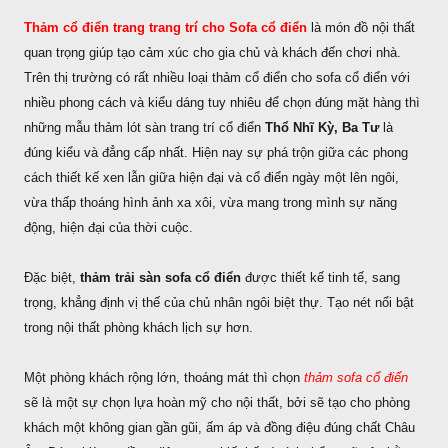
Thảm cổ điển trang trang trí cho Sofa cổ điển
là món đồ nội thất
quan trọng giúp tạo cảm xúc cho gia chủ và khách đến chơi nhà.
Trên thị trường có rất nhiều loại thảm cổ điển cho sofa cổ điển với
nhiều phong cách và kiểu dáng tuy nhiêu để chọn đúng mặt hàng thì
những mẫu thảm lót sàn trang trí cổ điển
Thổ Nhĩ Kỳ, Ba Tư
là
đúng kiểu và đẳng cấp nhất. Hiện nay sự phá trộn giữa các phong
cách thiết kế xen lẫn giữa hiện đại và cổ điển ngày một lên ngôi,
vừa thấp thoáng hình ảnh xa xôi, vừa mang trong mình sự năng
động, hiện đại của thời cuộc.
Đặc biệt,
thảm trải sàn sofa cổ điển
được thiết kế tinh tế, sang
trọng, khẳng định vị thế của chủ nhân ngôi biệt thự. Tạo nét nổi bật
trong nội thất phòng khách lịch sự hơn.
Một phòng khách rộng lớn, thoáng mát thì chọn
thảm sofa cổ điển
sẽ là một sự chọn lựa hoàn mỹ cho nội thất, bởi sẽ tạo cho phòng
khách một không gian gần gũi, ấm áp và đồng điệu đúng chất Châu