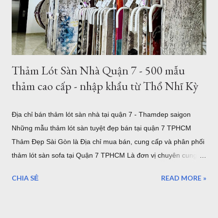
hàng. Hình ảnh trên là nhân viên đang gia công cắt thảm tròn
3m tại TPHCM . Tất nhiên bạn có thể chọn kích thước thảm
tròn nhỏ hơn như thảm tròn 2m có rất nhiều mẫu tại showroom
thảm đẹp Tphcm...
Thảm Lót Sàn Nhà Quận 7 - 500 mẫu
thảm cao cấp - nhập khẩu từ Thổ Nhĩ Kỳ
Địa chỉ bán thảm lót sàn nhà tại quận 7 - Thamdep saigon
Những mẫu thảm lót sàn tuyệt đẹp bán tại quận 7 TPHCM
Thảm Đẹp Sài Gòn là Địa chỉ mua bán, cung cấp và phân phối
thảm lót sàn sofa tại Quận 7 TPHCM Là đơn vị chuyên cung
cấp thảm trải sàn uy tín. Showroom sang trọng toạ lạc tại khu
CHIA SẺ
READ MORE »
Tân Quy Quận 7. Vừa là showroom trưng bày sản phẩm, vừa
là kho hàng, nếu bạn muốn chọn một mẫu thảm trải sàn cao
cấp nhập khẩu từ Châu Âu, hãy ghé thăm Thảm Đẹp Sài Gòn