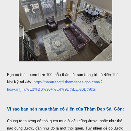
Bạn có thểm xem hơn 100 mẫu thảm lót sàn trang trí cổ điển Thổ
Nhĩ Kỳ tại đây:
http://thamtrangtri.thamdepsaigon.com/?
hoavan[]=c%E1%BB%95+%C4%91i%E1%BB%83n
Vì sao bạn nên mua thảm cổ điển của Thảm Đẹp Sài Gòn:
Chúng ta thường có thói quen mua ở đâu cũng được, hoặc như thế
nào cũng được, gần như đó là một thói quen. Tuy nhiên để có được