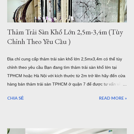
lượng trung bình hơn 3,2kg/m2, như vậy với kíc...
Thảm Trải Sàn Khổ Lớn 2,5m-3,4m (Tùy
Chỉnh Theo Yêu Cầu )
Địa chỉ cung cấp thảm trải sàn khổ lớn 2,5mx3,4m có thể tùy
chỉnh theo yêu cầu Bạn đang tìm thảm trải sàn khổ lớn tại
TPHCM hoặc Hà Nội với kích thước từ 2m trở lên hãy đến cửa
hàng bán thảm trải sàn TPHCM ở quận 7 để được tư vấn về
những mẫu thảm trang trí cỡ lớn hoặc có thể tùy chỉnh theo
CHIA SẺ
READ MORE »
yêu cầu của bạn. Kho thảm trải sàn khổ lớn quận 7 TPHCM
Nội dung bao gồm: Giới thiệu về thảm cỡ lớn hơn 2m từ
2,5mx3,4m của Thảm Đẹp Sài Gòn Chất lượng thảm khổ lớn
như thế nào? Có bao nhiêu mẫu có sẵn ở của hàng Giá thảm