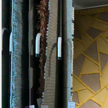
đẹp nhất được bán trực tiếp với mức giá tốt nhất được bảo
đảm thông qua, Showroom tại Quận 7 TPHCM và Website
chính thức của chúng tôi. Thảm Vintage Mã: OPUS_54219655
Mẫu Thảm Vintage Một sản phẩm thảm Vintage của Bỉ Ảnh
chuoj cận cảnh bề mặt và đế thảm 2. Mua Thảm Vintage ở
đâu tại TPHCM Nhiệm vụ và trách nhiệm của chúng tôi rất
nghiêm túc với từng sản phẩm mà chúng tôi cung cấp cho
khách hàng Việt Nam. Thảm Đẹp Sài Gòn tìm kiếm, chọn lọc
nhập về kho ...