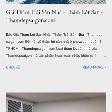
Giá Thảm Trải Sàn Nhà - Thảm Lót Sàn -
Thamdepsaigon.com
Báo Giá Thảm Lót Sàn Nhà - Thảm Trải Sàn Nhà - Thamdep
saigon.com Đôi nét về thảm lót sàn nhà ở showroom quận 7
TPHCM - Thamdepsaigon.com Loại thảm lót sàn nhà của
Thamdepsaigon là sản phẩm hoàn toàn nhập khẩu từ Thổ
Nhĩ Kỳ, Bỉ. Thảm trải sàn chuyên dùng cho thiết kế nội thất
CHIA SẺ
READ MORE »
hiện đại, cổ điển. Được sử dụng trong phòng khách, phòng
ngủ, văn phòng, hội nghị, hội trường... Xem: Mẫu Thảm Lót
Sàn thảm trải sàn phòng ngủ TPHCM thảm lông trải sàn phòng
ngủ TPHCM thảm trải sàn phòng khách cao cấp TPHCM thảm
trải sàn phòng khách hiện đại TPHCM thảm trải sàn phòng ngủ
đẹp TPHCM thảm trải sàn phòng khách đẹp TPHCM thảm
decor phòng ngủ TPHCM Thảm Đẹp Sài Gòn cung cấp 500