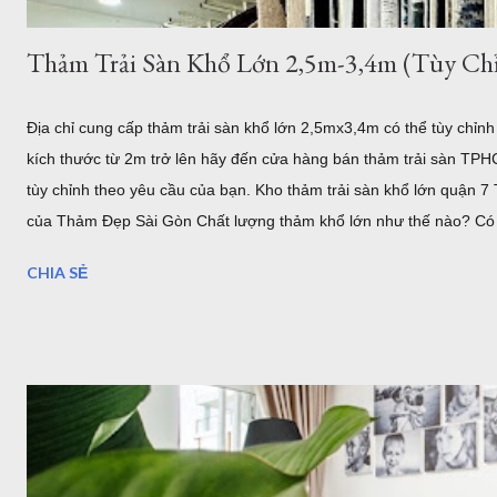
Thảm Trải Sàn Khổ Lớn 2,5m-3,4m (Tùy Chỉ
Địa chỉ cung cấp thảm trải sàn khổ lớn 2,5mx3,4m có thể tùy chỉn
kích thước từ 2m trở lên hãy đến cửa hàng bán thảm trải sàn TPH
tùy chỉnh theo yêu cầu của bạn. Kho thảm trải sàn khổ lớn quận
của Thảm Đẹp Sài Gòn Chất lượng thảm khổ lớn như thế nào? Có 
.... Địa chỉ bán thảm lót sàn khổ lớn tại HCM và Hà Nội Coupons 
CHIA SẺ
Là đơn vị cung cấp thảm trải sàn - thảm trang trí nhà tại Hồ Chí M
cầu trải sàn khổ lớn ơ Việt Nam, chúng tôi đã nhập về nhiều mẫu 
3,5m. Hoặc b...