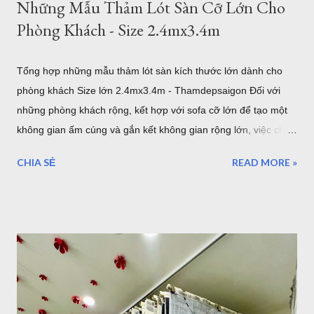
Những Mẫu Thảm Lót Sàn Cỡ Lớn Cho
Phòng Khách - Size 2.4mx3.4m
Tổng hợp những mẫu thảm lót sàn kích thước lớn dành cho
phòng khách Size lớn 2.4mx3.4m - Thamdepsaigon Đối với
những phòng khách rộng, kết hợp với sofa cỡ lớn để tạo một
không gian ấm cúng và gắn kết không gian rộng lớn, việc chọn
một tấm thảm lót sàn có kích thước lớn với bề ngang 2.4m
CHIA SẺ
READ MORE »
chiều dài 3.4m sẽ làm cho những thiết bị nội thất liền mạch,
liên tục. 1. Sang trọng, Quý tộc với những mẫu thảm lót sàn
sofa góc cỡ lớn cho phòng khách cao cấp tại TPHCM Với một
phòng khách rộng lớn đa phần là những gia đình có điều kiện
kinh tế. Chính vì vậy, việc lựa chọn những bộ Thảm trải sàn -
Thảm lót sàn cho ghế sofa có kích thước lớn cho phòng khách
rộng. Đòi hỏi phải mang lại vẻ đẹp cho căn phòng, còn một
điều hết sức quan trọng đó chính là mang lại đẳng cấp thật sự