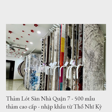
phòng khách, phòng ngủ, phòng ăn... mẫu thảm cho sofa
1.6mx2.3m Nội dung bài viết: Giới thiệu về thảm trải sàn -
Tham Dep Sai Gon Tổng hợp mẫu thảm trải sàn 1.6mx2.3m
Chất lượng, xuất xứ thảm lót sàn Giá thảm trải sàn tại HCM -
Giao hàng - Thanh toán - Bảo Hành.. Địa chỉ mua thảm trải
sàn ở TPHCM - Hà Nội Giới thiệu thảm trải sàn - thảm trang trí
của Thảm Đẹp. Thảm Đẹp Sài Gòn là đơn vị phân phối thảm
Thổ Nhĩ Kỳ với kho hàng - cửa hàng thảm ở TPHCM và Hà
Nội. Với hơn ngàn mẫu thảm trang trí phòng khách, phòng
ngủ... Kích thước, tiêu chuẩn của Châu Âu. Toàn bộ sản phẩm
được đặt hàng theo yêu cầu của chúng tôi và nhập khẩu trực
tiếp về Việt Nam. Vì vậy bạn có thể tìm thấy cho mình một
mẫu...
Thảm Lót Sàn Nhà Quận 7 - 500 mẫu
thảm cao cấp - nhập khẩu từ Thổ Nhĩ Kỳ