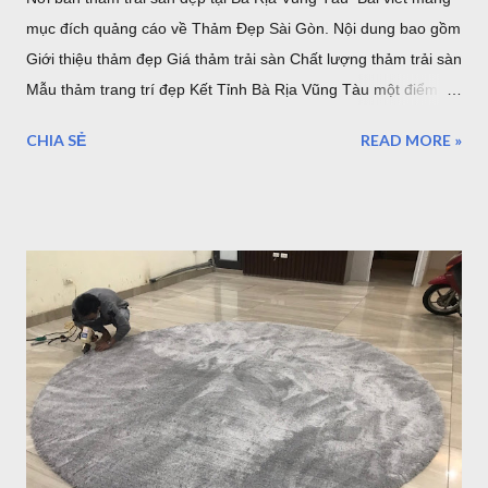
mục đích quảng cáo về Thảm Đẹp Sài Gòn. Nội dung bao gồm
Giới thiệu thảm đẹp Giá thảm trải sàn Chất lượng thảm trải sàn
Mẫu thảm trang trí đẹp Kết Tỉnh Bà Rịa Vũng Tàu một điểm
đến tuyệ vời, có nhiều lần đến Vũng Tàu để làm nhiệm vụ và
CHIA SẺ
READ MORE »
du lịch nhưng thực sự vẫn chưa thể đi và khám phá hết vùng
đất tuyệt đẹp nơi đây. Những điểm đến của Bà rịa Vũng Tàu có
vô số nơi để bạn ngắm nhìn bình minh, hoàng hôn, thả mình
vào khung cảnh yên bình ở một số hòn đảo hay nhộn nhịp, sôi
động với bãi trước, bãi sau của Vũng Tàu...Dịch vụ ăn uống
nghỉ ngơi, tắm nước nóng ở Bình Châu hay chỗ nghỉ ngơi rất
nhiều ở Vũng Tàu. Thảm trang trí cho khách hàng tại
Homestead Vũng Tàu Hiện tại Thảm Đẹp Sài Gòn chưa có
Showroom tại Vũng Tàu nhưng các bạn có thể đặt hàng trực
tuyến và xem các mẫu thảm tại website:
thamtrangtri.thamdepsaigon.com hoặc đọc thông tin chi tiết về
Thảm Đẹp tại: Thamdepsaigon.com. Bạn đang kiếm nơi ...