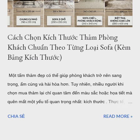
sàn quận 7 I0006 Thảm lót sàn bán tại quận 7 I0016 5 mẫu
thảm lông xù bán t...
Cách Chọn Kích Thước Thảm Phòng
Khách Chuẩn Theo Từng Loại Sofa (Kèm
Bảng Kích Thước)
Một tấm thảm đẹp có thể giúp phòng khách trở nên sang
trọng, ấm cúng và hài hòa hơn. Tuy nhiên, nhiều người khi
chọn mua thảm lại chỉ quan tâm đến màu sắc hoặc họa tiết mà
quên mất một yếu tố quan trọng nhất: kích thước . Thực tế,
một tấm thảm quá nhỏ sẽ khiến bộ sofa trông rời rạc và mất
CHIA SẺ
READ MORE »
cân đối. Ngược lại, thảm quá lớn có thể làm không gian trở
nên chật chội, tốn chi phí và khó vệ sinh. Vậy làm thế nào để
chọn đúng kích thước thảm phòng khách? Bài viết dưới đây sẽ