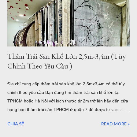
của chủ nhân. Mẫu thảm lót sàn cỡ lớn cho phòng khách
phòng ăn - Thảm Lông Xù -Thổ Nhĩ Kỳ kích thước 2,4mx3,4m
Mẫu thảm sofa phòng khách lớn mã F0003 . Xám trắng trọng
lượng trung bình hơn 3,2kg/m2, như vậy với kíc...
Thảm Trải Sàn Khổ Lớn 2,5m-3,4m (Tùy
Chỉnh Theo Yêu Cầu )
Địa chỉ cung cấp thảm trải sàn khổ lớn 2,5mx3,4m có thể tùy
chỉnh theo yêu cầu Bạn đang tìm thảm trải sàn khổ lớn tại
TPHCM hoặc Hà Nội với kích thước từ 2m trở lên hãy đến cửa
hàng bán thảm trải sàn TPHCM ở quận 7 để được tư vấn về
những mẫu thảm trang trí cỡ lớn hoặc có thể tùy chỉnh theo
CHIA SẺ
READ MORE »
yêu cầu của bạn. Kho thảm trải sàn khổ lớn quận 7 TPHCM
Nội dung bao gồm: Giới thiệu về thảm cỡ lớn hơn 2m từ