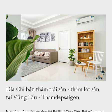
2,5mx3,4m của Thảm Đẹp Sài Gòn Chất lượng thảm khổ lớn
như thế nào? Có bao nhiêu mẫu có sẵn ở của hàng Giá thảm
khổ lớn - Bảo hành - Giao hàng .... Địa chỉ bán thảm lót sàn
khổ lớn tại HCM và Hà Nội Coupons trong tháng của Thảm
Đẹp 1. Giới thiệu về thảm khổ 2,5m - 3,4m 2,6m - 3,6m Là đơn
vị cung cấp thảm trải sàn - thảm trang trí nhà tại Hồ Chí Minh
và Hà Nội, chung tôi luôn phục vụ tối đa nhu cầu của khách
hàng, với nhu cầu trải sàn khổ lớn ơ Việt Nam, chúng tôi đã
nhập về nhiều mẫu thảm kích thước lớn từ 2m, 2,4m 2,5m 2,m
chiều ngang - chiều dài từ 3m - 3,5m. Hoặc b...
Địa Chỉ bán thảm trải sàn - thảm lót sàn
tại Vũng Tàu - Thamdepsaigon
Nơi bán thảm trải sàn đẹp tại Bà Rịa Vũng Tàu Bài viết mang