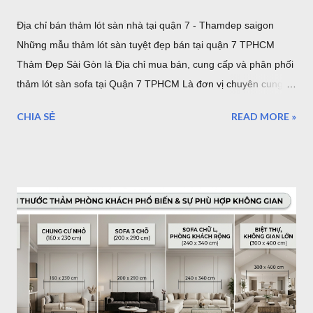
Địa chỉ bán thảm lót sàn nhà tại quận 7 - Thamdep saigon
Những mẫu thảm lót sàn tuyệt đẹp bán tại quận 7 TPHCM
Thảm Đẹp Sài Gòn là Địa chỉ mua bán, cung cấp và phân phối
thảm lót sàn sofa tại Quận 7 TPHCM Là đơn vị chuyên cung
cấp thảm trải sàn uy tín. Showroom sang trọng toạ lạc tại khu
CHIA SẺ
READ MORE »
Tân Quy Quận 7. Vừa là showroom trưng bày sản phẩm, vừa
là kho hàng, nếu bạn muốn chọn một mẫu thảm trải sàn cao
cấp nhập khẩu từ Châu Âu, hãy ghé thăm Thảm Đẹp Sài Gòn
để thăm quan và tận mắt ngắm những mẫu thảm đẹp nhất.
Thảm lót sàn quận 7 - ghé xem 500 mẫu thảm cao cấp đến từ
Thổ Nhĩ Kỳ Với hơn 500 mẫu thảm trải sàn, từ hiện đại đến cổ
điển, tân cổ điển, thảm lót sàn quận 7 sẽ là sự lựa chọn tốt
nhất cho bạn. 5 mẫu thảm lót sàn sợi ngắn bán tại Quận 7
TPHCM Thảm Sợi Ngắn Quận 7 I0001 Mẫu thảm hiện đại
Thảm Sợi Ngắn I0002 Thảm Lót sàn quận 7 I0003 Thảm trải