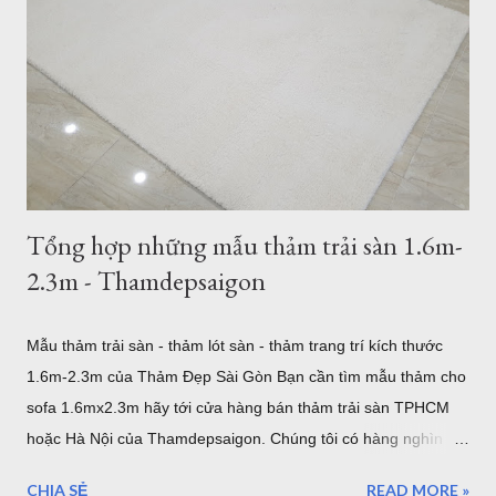
Thổ Nhĩ Kỳ , với chất lượng châu âu, những mẫu trên đây đã
được gia công để làm theo kích thước mong muốn của khách
hàng. Hình ảnh trên là nhân viên đang gia công cắt thảm tròn
3m tại TPHCM . Tất nhiên bạn có thể chọn kích thước thảm
tròn nhỏ hơn như thảm tròn 2m có rất nhiều mẫu tại showroom
thảm đẹp Tphcm...
Tổng hợp những mẫu thảm trải sàn 1.6m-
2.3m - Thamdepsaigon
Mẫu thảm trải sàn - thảm lót sàn - thảm trang trí kích thước
1.6m-2.3m của Thảm Đẹp Sài Gòn Bạn cần tìm mẫu thảm cho
sofa 1.6mx2.3m hãy tới cửa hàng bán thảm trải sàn TPHCM
hoặc Hà Nội của Thamdepsaigon. Chúng tôi có hàng nghìn
mẫu thảm đẹp kích thước chuẩn Châu Âu để bạn trang trí
CHIA SẺ
READ MORE »