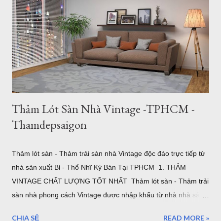
mẫu thảm trang trí, với chất lượng và giá thảm lót sàn nhà tốt
nhất thị trường hiện nay. Xem: Chất Lượng Thảm Lót Sàn -
Thamdepsaigon.com Chi tiết về giá thảm lót sàn nhà Giá
Thảm Lót Sàn lông Xù 0.80x1.80m: 1,800,000đ 1.20x1.80m:
2,600,000đ 1.60x2.30m: 4,500,000đ 2.00x2.80m: 6,700,000đ
...
Thảm Lót Sàn Nhà Vintage -TPHCM -
Thamdepsaigon
Thảm lót sàn - Thảm trải sàn nhà Vintage độc đáo trực tiếp từ
nhà sản xuất Bỉ - Thổ Nhĩ Kỳ Bán Tại TPHCM 1. THẢM
VINTAGE CHẤT LƯỢNG TỐT NHẤT Thảm lót sàn - Thảm trải
sàn nhà phong cách Vintage được nhập khẩu từ nhà nhà sản
xuất ELKAPSER tại Thổ Nhĩ Kỳ. Ngay từ ban đầu mục tiêu của
CHIA SẺ
READ MORE »