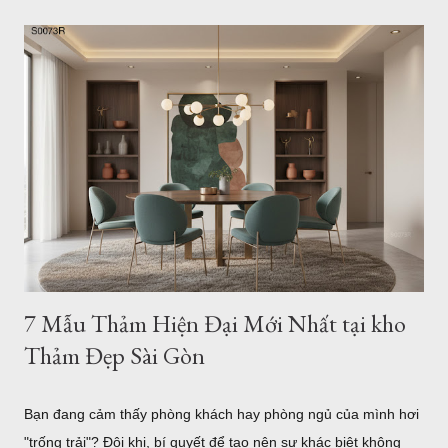
hướng dẫn chi tiết cách lựa chọn theo từng loại sofa, diện tích
phòng và phong cách nội thất, giúp bạn dễ dàng tìm được mẫu
thảm phù hợp nhất. Cách Chọn Kích Thước Thảm Phòng
Khách Chuẩn Theo Từng Loại Sofa (Kèm Bảng Kích Thước) Vì
sao kích thước thảm phòng khách lại quan trọng? Trong thiết
kế nội thất, thảm không chỉ có tác dụng trang trí mà còn đóng
vai trò kết nối toàn bộ khu vực tiếp khách. Một chiếc thảm có
kích thước phù hợp sẽ tạo cảm giác cân đối, giúp bộ sofa, bàn
trà và các món đồ nội thất trở thành một tổng ...
7 Mẫu Thảm Hiện Đại Mới Nhất tại kho
Thảm Đẹp Sài Gòn
Bạn đang cảm thấy phòng khách hay phòng ngủ của mình hơi
"trống trải"? Đôi khi, bí quyết để tạo nên sự khác biệt không