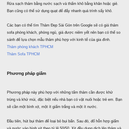
Rửa sạch thảm bằng nước sạch và thấm khô bằng khăn hoặc giẻ.
Bạn cũng có thể sử dụng quạt để đẩy nhanh quá trình sấy khô.
Các bạn có thể tìm Thảm Đẹp Sài Gòn trên Google sẽ có giá thảm
sofa phòng khách, phòng ngủ, giá được niêm yết nên bạn có thể so
sánh để lựa chọn mẫu thảm phù hợp với kinh tế của gia đình.
Thảm phòng khách TPHCM
Thảm Sofa TPHCM
Phương pháp giấm
Phương pháp này phù hợp với những tấm thảm cần được khử
trùng và khử mùi, đặc biệt nếu nhà bạn có vật nuôi hoặc trẻ em. Bạn
sẽ cần một bình xịt, một ít giấm trắng và một ít nước.
Đầu tiên, hút bụi thảm để loại bỏ bụi bẩn. Sau đó, đổ hỗn hợp giấm
và nước vào bình xịt theo tỷ lệ 50/50. Xịt đều dung dịch lên thảm và