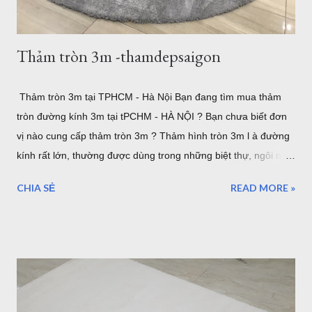
Thảm tròn 3m -thamdepsaigon
Thảm tròn 3m tại TPHCM - Hà Nội Bạn đang tìm mua thảm
tròn đường kính 3m tại tPCHM - HÀ NỘI ? Bạn chưa biết đơn
vị nào cung cấp thảm tròn 3m ? Thảm hình tròn 3m l à đường
kính rất lớn, thường được dùng trong những biệt thự, ngôi nhà
lớn. hoặc sảnh lớn. sau đây là một số mẫu thảm tròn cỡ lớn,
CHIA SẺ
READ MORE »
lưu ý rằng đây là đường kính lớn nhất của thảm tròn bán tại
TPHCM hoặc Hà Nội. thảm trải sàn phòng khách TPHCM
thảm trải sàn phòng ngủ TPHCM thảm lông trải sàn phòng ngủ
TPHCM thảm trải sàn phòng khách cao cấp TPHCM thảm trải
sàn phòng khách hiện đại TPHCM thảm trải sàn phòng ngủ
đẹp TPHCM thảm trải sàn phòng khách đẹp TPHCM thảm
decor phòng ngủ TPHCM Thảm tròn 3m được nhập khẩu từ