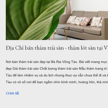
Địa Chỉ bán thảm trải sàn - thảm lót sàn tạ
Nơi bán thảm trải sàn đẹp tại Bà Rịa Vũng Tàu Bài viết mang mụ
đẹp Giá thảm trải sàn Chất lượng thảm trải sàn Mẫu thảm trang tr
Tàu để làm nhiệm vụ và du lịch nhưng thực sự vẫn chưa thể đi và
Tàu có vô số nơi để bạn ngắm nhìn bình minh, hoàng hôn, thả mìn
trước, bãi sau của Vũng Tàu...Dịch vụ ăn uống nghỉ ngơi, tắm nướ
CHIA SẺ
cho khách hàng tại Homestead Vũng Tàu Hiện tại Thảm Đẹp Sài G
tuyến và xem các mẫu thảm tại website: thamtrangtri.thamdepsaig