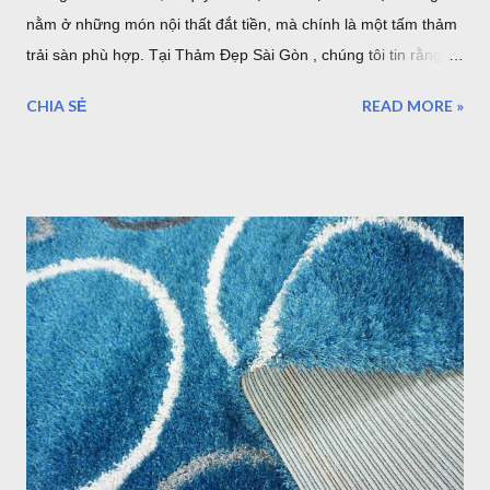
nằm ở những món nội thất đắt tiền, mà chính là một tấm thảm
trải sàn phù hợp. Tại Thảm Đẹp Sài Gòn , chúng tôi tin rằng
mỗi tấm thảm là một tác phẩm nghệ thuật. Hãy cùng điểm qua
CHIA SẺ
READ MORE »
7 phong cách phối thảm trang trí cực "cháy" đang dẫn đầu xu
hướng nội thất năm nhé! 1. Thảm Tròn Sang Trọng – Điểm
Nhấn Cho Bàn Ăn Hiện Đại Mẫu thảm tròn (Mã: S0073R ,
S0074R ) là lựa chọn tuyệt vời để phá vỡ những đường nét
góc cạnh của nội thất. Khi kết hợp với bộ bàn ăn gỗ và ghế
màu xanh mint, tấm thảm tròn phòng khách tông màu trung
tính giúp định hình không gian, tạo cảm giác ấm cúng và quây
quần cho bữa cơm gia đình. Thảm tròn bàn ăn màu xám lông
chuột sang trọng Thảm Đẹp Sài Gòn Mẫu thảm tròn đường
kính 3m cỡ lớn đủ để bạn đặt bộ bàn ăn cho 4 người một cách
thoải mái. Cực kỳ sang trọng và hiện đại. 2. Thảm Chữ Nhật
Khổ Lớn – "Cân" Mọi Không Gian Phò...