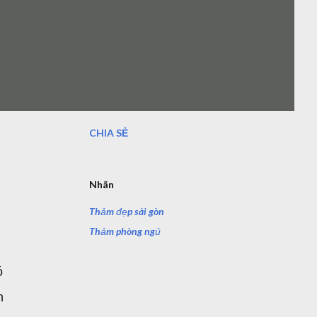
CHIA SẺ
Nhãn
Thảm đẹp sài gòn
Thảm phòng ngủ
ó
n