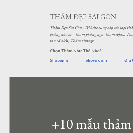
THẢM ĐẸP SÀI GÒN
Thảm Đẹp Sài Gòn - Website cung cấp các loại t
phòng khách, , thảm phòng ngủ, thảm sofa... 
tân cổ điển, Thảm vintage.
Chọn Thảm Như Thế Nào?
Shopping
Showroom
Địa 
+10 mẫu thảm 