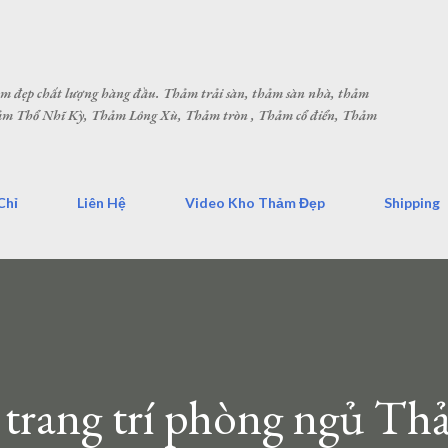
Chuyển đến nội dung chính
hảm đẹp chất lượng hàng đầu. Thảm trải sàn, thảm sàn nhà, thảm
Thảm Thổ Nhĩ Kỳ, Thảm Lông Xù, Thảm tròn , Thảm cổ điển, Thảm
Chỉ
Liên Hệ
Video Kho Thảm Đẹp
Shipping
trang trí phòng ngủ Th