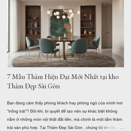
mang tính "gu". Và một tấm thảm hiện đại họa tiết hình học
chính là mảnh ghép hoàn hảo để khẳng định phong cách đó.
Hôm nay, Thảm Đẹp Sài Gòn sẽ giới thiệu đến bạn bộ sưu tập
20+ mẫu thảm hình học tối giản, dẫn đầu xu hướng trang trí
căn hộ trẻ trung hiện nay. Mẫu thảm tròn hiện đại b0062r 1.
Tại sao căn hộ hiện đại lại "vừa vặn" với thảm họa tiết hình
học? Họa tiết hình học (Geometri...
7 Mẫu Thảm Hiện Đại Mới Nhất tại kho
Thảm Đẹp Sài Gòn
Bạn đang cảm thấy phòng khách hay phòng ngủ của mình hơi
"trống trải"? Đôi khi, bí quyết để tạo nên sự khác biệt không
nằm ở những món nội thất đắt tiền, mà chính là một tấm thảm
trải sàn phù hợp. Tại Thảm Đẹp Sài Gòn , chúng tôi tin rằng