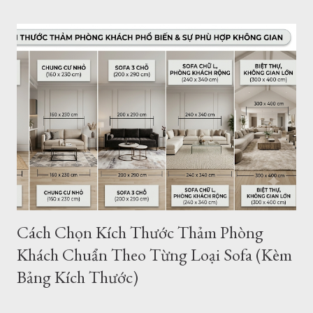
Chất lượng, xuất xứ thảm lót sàn Giá thảm trải sàn tại HCM -
Giao hàng - Thanh toán - Bảo Hành.. Địa chỉ mua thảm trải
sàn ở TPHCM - Hà Nội Giới thiệu thảm trải sàn - thảm trang trí
của Thảm Đẹp. Thảm Đẹp Sài Gòn là đơn vị phân phối thảm
Thổ Nhĩ Kỳ với kho hàng - cửa hàng thảm ở TPHCM và Hà
Nội. Với hơn ngàn mẫu thảm trang trí phòng khách, phòng
ngủ... Kích thước, tiêu chuẩn của Châu Âu. Toàn bộ sản phẩm
được đặt hàng theo yêu cầu của chúng tôi và nhập khẩu trực
tiếp về Việt Nam. Vì vậy bạn có thể tìm thấy cho mình một
mẫu...
Cách Chọn Kích Thước Thảm Phòng
Khách Chuẩn Theo Từng Loại Sofa (Kèm
Bảng Kích Thước)