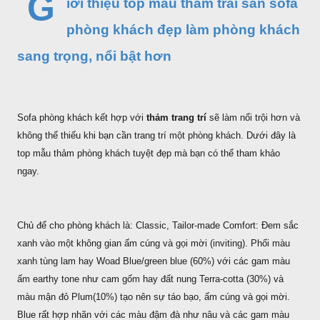
G
iới thiệu top mẫu thảm trải sàn sofa
phòng khách đẹp làm phòng khách
sang trọng, nổi bật hơn
Sofa phòng khách kết hợp với
thảm trang trí
sẽ làm nổi trội hơn và
không thể thiếu khi bạn cần trang trí một phòng khách. Dưới đây là
top mẫu thảm phòng khách tuyệt đẹp mà bạn có thể tham khảo
ngay.
Chủ để cho phòng khách là: Classic, Tailor-made Comfort: Đem sắc
xanh vào một không gian ấm cúng và gọi mời (inviting). Phối màu
xanh tùng lam hay Woad Blue/green blue (60%) với các gam màu
ấm earthy tone như cam gốm hay đất nung Terra-cotta (30%) và
màu mận đỏ Plum(10%) tạo nên sự táo bạo, ấm cúng và gọi mời.
Blue rất hợp nhãn với các màu đậm đà như nâu và các gam màu