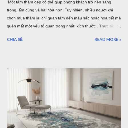
Một tấm thảm đẹp có thể giúp phòng khách trở nên sang
trọng, ấm cúng và hài hòa hơn. Tuy nhiên, nhiều người khi
chọn mua thảm lại chỉ quan tâm đến màu sắc hoặc họa tiết mà
quên mất một yếu tố quan trọng nhất: kích thước . Thực tế,
một tấm thảm quá nhỏ sẽ khiến bộ sofa trông rời rạc và mất
CHIA SẺ
READ MORE »
cân đối. Ngược lại, thảm quá lớn có thể làm không gian trở
nên chật chội, tốn chi phí và khó vệ sinh. Vậy làm thế nào để
chọn đúng kích thước thảm phòng khách? Bài viết dưới đây sẽ
hướng dẫn chi tiết cách lựa chọn theo từng loại sofa, diện tích
phòng và phong cách nội thất, giúp bạn dễ dàng tìm được mẫu
thảm phù hợp nhất. Cách Chọn Kích Thước Thảm Phòng
Khách Chuẩn Theo Từng Loại Sofa (Kèm Bảng Kích Thước) Vì
sao kích thước thảm phòng khách lại quan trọng? Trong thiết
kế nội thất, thảm không chỉ có tác dụng trang trí mà còn đóng
vai trò kết nối toàn bộ khu vực tiếp khách. Một chiếc thảm có
kích thước phù hợp sẽ tạo cảm giác cân đối, giúp bộ sofa, bàn