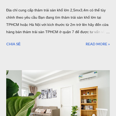
Địa chỉ cung cấp thảm trải sàn khổ lớn 2,5mx3,4m có thể tùy
chỉnh theo yêu cầu Bạn đang tìm thảm trải sàn khổ lớn tại
TPHCM hoặc Hà Nội với kích thước từ 2m trở lên hãy đến cửa
hàng bán thảm trải sàn TPHCM ở quận 7 để được tư vấn về
những mẫu thảm trang trí cỡ lớn hoặc có thể tùy chỉnh theo
CHIA SẺ
READ MORE »
yêu cầu của bạn. Kho thảm trải sàn khổ lớn quận 7 TPHCM
Nội dung bao gồm: Giới thiệu về thảm cỡ lớn hơn 2m từ
2,5mx3,4m của Thảm Đẹp Sài Gòn Chất lượng thảm khổ lớn
như thế nào? Có bao nhiêu mẫu có sẵn ở của hàng Giá thảm
khổ lớn - Bảo hành - Giao hàng .... Địa chỉ bán thảm lót sàn
khổ lớn tại HCM và Hà Nội Coupons trong tháng của Thảm
Đẹp 1. Giới thiệu về thảm khổ 2,5m - 3,4m 2,6m - 3,6m Là đơn
vị cung cấp thảm trải sàn - thảm trang trí nhà tại Hồ Chí Minh
và Hà Nội, chung tôi luôn phục vụ tối đa nhu cầu của khách
hàng, với nhu cầu trải sàn khổ lớn ơ Việt Nam, chúng tôi đã