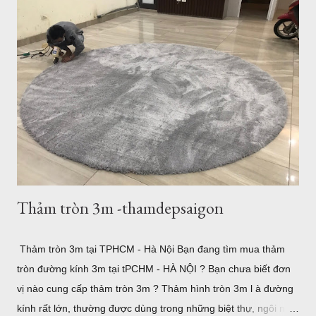
động với bãi trước, bãi sau của Vũng Tàu...Dịch vụ ăn uống
nghỉ ngơi, tắm nước nóng ở Bình Châu hay chỗ nghỉ ngơi rất
nhiều ở Vũng Tàu. Thảm trang trí cho khách hàng tại
Homestead Vũng Tàu Hiện tại Thảm Đẹp Sài Gòn chưa có
Showroom tại Vũng Tàu nhưng các bạn có thể đặt hàng trực
tuyến và xem các mẫu thảm tại website:
thamtrangtri.thamdepsaigon.com hoặc đọc thông tin chi tiết về
Thảm Đẹp tại: Thamdepsaigon.com. Bạn đang kiếm nơi ...
Thảm tròn 3m -thamdepsaigon
Thảm tròn 3m tại TPHCM - Hà Nội Bạn đang tìm mua thảm
tròn đường kính 3m tại tPCHM - HÀ NỘI ? Bạn chưa biết đơn
vị nào cung cấp thảm tròn 3m ? Thảm hình tròn 3m l à đường
kính rất lớn, thường được dùng trong những biệt thự, ngôi nhà