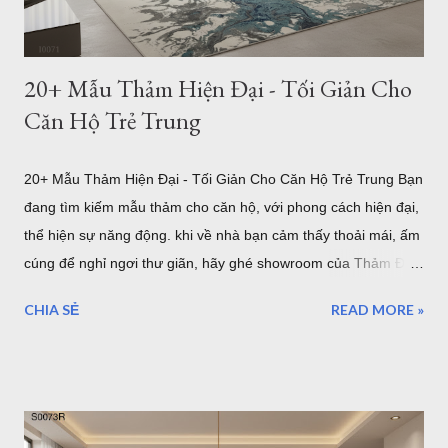
trà và các món đồ nội thất trở thành một tổng ...
20+ Mẫu Thảm Hiện Đại - Tối Giản Cho
Căn Hộ Trẻ Trung
20+ Mẫu Thảm Hiện Đại - Tối Giản Cho Căn Hộ Trẻ Trung Bạn
đang tìm kiếm mẫu thảm cho căn hộ, với phong cách hiện đại,
thể hiện sự năng động. khi về nhà bạn cảm thấy thoải mái, ấm
cúng để nghỉ ngơi thư giãn, hãy ghé showroom của Thảm Đẹp
Sài Gòn để chọn một mẫu thảm trải sàn hiện đại nha. Mẫu
CHIA SẺ
READ MORE »
thảm hiện đại i0071 Trong xu hướng thiết kế nội thất hiện đại,
phong cách tối giản (Minimalism) và hiện đại luôn là sự lựa
chọn hàng đầu của các gia đình trẻ sở hữu căn hộ chung cư
hay nhà phố. Một không gian sống tinh tế không cần quá nhiều
đồ đạc rườm rà, nhưng nhất định phải có những điểm nhấn