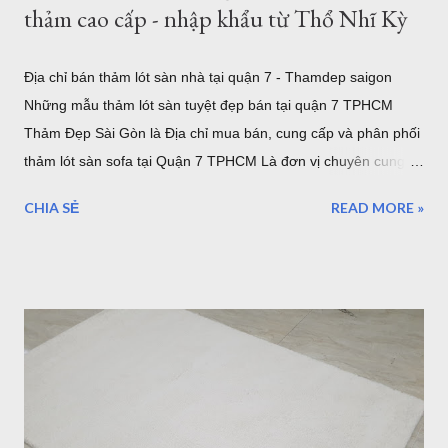
thảm cao cấp - nhập khẩu từ Thổ Nhĩ Kỳ
Địa chỉ bán thảm lót sàn nhà tại quận 7 - Thamdep saigon
Những mẫu thảm lót sàn tuyệt đẹp bán tại quận 7 TPHCM
Thảm Đẹp Sài Gòn là Địa chỉ mua bán, cung cấp và phân phối
thảm lót sàn sofa tại Quận 7 TPHCM Là đơn vị chuyên cung
cấp thảm trải sàn uy tín. Showroom sang trọng toạ lạc tại khu
CHIA SẺ
READ MORE »
Tân Quy Quận 7. Vừa là showroom trưng bày sản phẩm, vừa
là kho hàng, nếu bạn muốn chọn một mẫu thảm trải sàn cao
cấp nhập khẩu từ Châu Âu, hãy ghé thăm Thảm Đẹp Sài Gòn
để thăm quan và tận mắt ngắm những mẫu thảm đẹp nhất.
Thảm lót sàn quận 7 - ghé xem 500 mẫu thảm cao cấp đến từ
Thổ Nhĩ Kỳ Với hơn 500 mẫu thảm trải sàn, từ hiện đại đến cổ
điển, tân cổ điển, thảm lót sàn quận 7 sẽ là sự lựa chọn tốt
nhất cho bạn. 5 mẫu thảm lót sàn sợi ngắn bán tại Quận 7
TPHCM Thảm Sợi Ngắn Quận 7 I0001 Mẫu thảm hiện đại