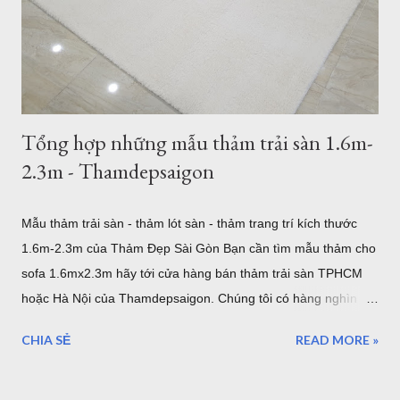
Thảm Sợi Ngắn I0002 Thảm Lót sàn quận 7 I0003 Thảm trải
sàn quận 7 I0006 Thảm lót sàn bán tại quận 7 I0016 5 mẫu
thảm lông xù bán t...
Tổng hợp những mẫu thảm trải sàn 1.6m-
2.3m - Thamdepsaigon
Mẫu thảm trải sàn - thảm lót sàn - thảm trang trí kích thước
1.6m-2.3m của Thảm Đẹp Sài Gòn Bạn cần tìm mẫu thảm cho
sofa 1.6mx2.3m hãy tới cửa hàng bán thảm trải sàn TPHCM
hoặc Hà Nội của Thamdepsaigon. Chúng tôi có hàng nghìn
mẫu thảm đẹp kích thước chuẩn Châu Âu để bạn trang trí
CHIA SẺ
READ MORE »
phòng khách, phòng ngủ, phòng ăn... mẫu thảm cho sofa
1.6mx2.3m Nội dung bài viết: Giới thiệu về thảm trải sàn -
Tham Dep Sai Gon Tổng hợp mẫu thảm trải sàn 1.6mx2.3m