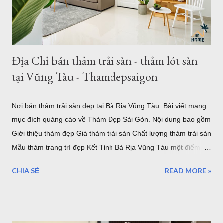
nhập về nhiều mẫu thảm kích thước lớn từ 2m, 2,4m 2,5m 2,m
chiều ngang - chiều dài từ 3m - 3,5m. Hoặc b...
Địa Chỉ bán thảm trải sàn - thảm lót sàn
tại Vũng Tàu - Thamdepsaigon
Nơi bán thảm trải sàn đẹp tại Bà Rịa Vũng Tàu Bài viết mang
mục đích quảng cáo về Thảm Đẹp Sài Gòn. Nội dung bao gồm
Giới thiệu thảm đẹp Giá thảm trải sàn Chất lượng thảm trải sàn
Mẫu thảm trang trí đẹp Kết Tỉnh Bà Rịa Vũng Tàu một điểm
đến tuyệ vời, có nhiều lần đến Vũng Tàu để làm nhiệm vụ và
CHIA SẺ
READ MORE »
du lịch nhưng thực sự vẫn chưa thể đi và khám phá hết vùng
đất tuyệt đẹp nơi đây. Những điểm đến của Bà rịa Vũng Tàu có
vô số nơi để bạn ngắm nhìn bình minh, hoàng hôn, thả mình
vào khung cảnh yên bình ở một số hòn đảo hay nhộn nhịp, sôi