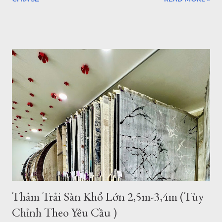
chiều dài 3.4m sẽ làm cho những thiết bị nội thất liền mạch,
liên tục. 1. Sang trọng, Quý tộc với những mẫu thảm lót sàn
sofa góc cỡ lớn cho phòng khách cao cấp tại TPHCM Với một
phòng khách rộng lớn đa phần là những gia đình có điều kiện
kinh tế. Chính vì vậy, việc lựa chọn những bộ Thảm trải sàn -
Thảm lót sàn cho ghế sofa có kích thước lớn cho phòng khách
rộng. Đòi hỏi phải mang lại vẻ đẹp cho căn phòng, còn một
điều hết sức quan trọng đó chính là mang lại đẳng cấp thật sự
của chủ nhân. Mẫu thảm lót sàn cỡ lớn cho phòng khách
phòng ăn - Thảm Lông Xù -Thổ Nhĩ Kỳ kích thước 2,4mx3,4m
Mẫu thảm sofa phòng khách lớn mã F0003 . Xám trắng trọng
lượng trung bình hơn 3,2kg/m2, như vậy với kíc...
Thảm Trải Sàn Khổ Lớn 2,5m-3,4m (Tùy
Chỉnh Theo Yêu Cầu )