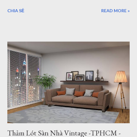
mỗi tấm thảm là một tác phẩm nghệ thuật. Hãy cùng điểm qua
CHIA SẺ
READ MORE »
7 phong cách phối thảm trang trí cực "cháy" đang dẫn đầu xu
hướng nội thất năm nhé! 1. Thảm Tròn Sang Trọng – Điểm
Nhấn Cho Bàn Ăn Hiện Đại Mẫu thảm tròn (Mã: S0073R ,
S0074R ) là lựa chọn tuyệt vời để phá vỡ những đường nét
góc cạnh của nội thất. Khi kết hợp với bộ bàn ăn gỗ và ghế
màu xanh mint, tấm thảm tròn phòng khách tông màu trung
tính giúp định hình không gian, tạo cảm giác ấm cúng và quây
quần cho bữa cơm gia đình. Thảm tròn bàn ăn màu xám lông
chuột sang trọng Thảm Đẹp Sài Gòn Mẫu thảm tròn đường
kính 3m cỡ lớn đủ để bạn đặt bộ bàn ăn cho 4 người một cách
thoải mái. Cực kỳ sang trọng và hiện đại. 2. Thảm Chữ Nhật
Khổ Lớn – "Cân" Mọi Không Gian Phò...
Thảm Lót Sàn Nhà Vintage -TPHCM -