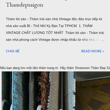
Thamdepsaigon
Thảm lót sàn - Thảm trải sàn nhà Vintage độc đáo trực tiếp từ
nhà sản xuất Bỉ - Thổ Nhĩ Kỳ Bán Tại TPHCM 1. THẢM
VINTAGE CHẤT LƯỢNG TỐT NHẤT Thảm lót sàn - Thảm trải
sàn nhà phong cách Vintage được nhập khẩu từ nhà nhà sản
xuất ELKAPSER tại Thổ Nhĩ Kỳ. Ngay từ ban đầu mục tiêu của
CHIA SẺ
READ MORE »
chúng tôi là cung cấp những tâm thảm Vintage tốt nhất cho
thị trường Việt Nam. Thảm Đẹp Sài Gòn tập trung vào tìm
kiếm ý tưởng, đặt hàng, tạo ra những thảm cổ điển VINTAGE
Nếu bạn đang tìm một tấm thảm trang trí. Hãy thăm Showroom Thảm Đẹp S
đẹp nhất được bán trực tiếp với mức giá tốt nhất được bảo
đảm thông qua, Showroom tại Quận 7 TPHCM và Website
chính thức của chúng tôi. Thảm Vintage Mã: OPUS_54219655
Mẫu Thảm Vintage Một sản phẩm thảm Vintage của Bỉ Ảnh
chuoj cận cảnh bề mặt và đế thảm 2. Mua Thảm Vintage ở
đâu tại TPHCM Nhiệm vụ và trách nhiệm của chúng tôi rất