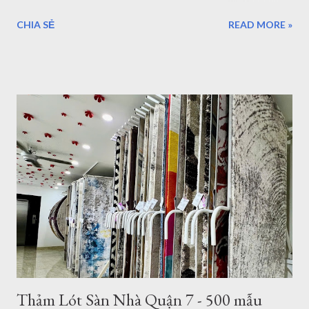
lớn. hoặc sảnh lớn. sau đây là một số mẫu thảm tròn cỡ lớn,
CHIA SẺ
READ MORE »
lưu ý rằng đây là đường kính lớn nhất của thảm tròn bán tại
TPHCM hoặc Hà Nội. thảm trải sàn phòng khách TPHCM
thảm trải sàn phòng ngủ TPHCM thảm lông trải sàn phòng ngủ
TPHCM thảm trải sàn phòng khách cao cấp TPHCM thảm trải
sàn phòng khách hiện đại TPHCM thảm trải sàn phòng ngủ
đẹp TPHCM thảm trải sàn phòng khách đẹp TPHCM thảm
decor phòng ngủ TPHCM Thảm tròn 3m được nhập khẩu từ
Thổ Nhĩ Kỳ , với chất lượng châu âu, những mẫu trên đây đã
được gia công để làm theo kích thước mong muốn của khách
hàng. Hình ảnh trên là nhân viên đang gia công cắt thảm tròn
3m tại TPHCM . Tất nhiên bạn có thể chọn kích thước thảm
tròn nhỏ hơn như thảm tròn 2m có rất nhiều mẫu tại showroom
thảm đẹp Tphcm...
Thảm Lót Sàn Nhà Quận 7 - 500 mẫu