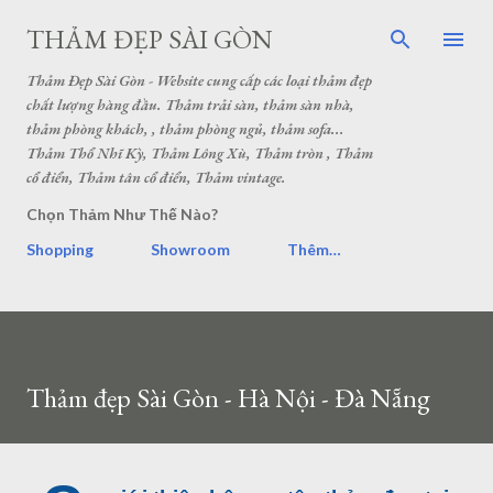
THẢM ĐẸP SÀI GÒN
Thảm Đẹp Sài Gòn - Website cung cấp các loại thảm đẹp
chất lượng hàng đầu. Thảm trải sàn, thảm sàn nhà,
thảm phòng khách, , thảm phòng ngủ, thảm sofa...
Thảm Thổ Nhĩ Kỳ, Thảm Lông Xù, Thảm tròn , Thảm
cổ điển, Thảm tân cổ điển, Thảm vintage.
Chọn Thảm Như Thế Nào?
Shopping
Showroom
Thêm…
Thảm đẹp Sài Gòn - Hà Nội - Đà Nẵng