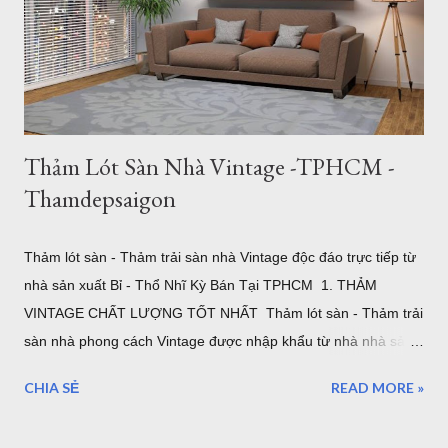
chuột sang trọng Thảm Đẹp Sài Gòn Mẫu thảm tròn đường
kính 3m cỡ lớn đủ để bạn đặt bộ bàn ăn cho 4 người một cách
thoải mái. Cực kỳ sang trọng và hiện đại. 2. Thảm Chữ Nhật
Khổ Lớn – "Cân" Mọi Không Gian Phò...
Thảm Lót Sàn Nhà Vintage -TPHCM -
Thamdepsaigon
Thảm lót sàn - Thảm trải sàn nhà Vintage độc đáo trực tiếp từ
nhà sản xuất Bỉ - Thổ Nhĩ Kỳ Bán Tại TPHCM 1. THẢM
VINTAGE CHẤT LƯỢNG TỐT NHẤT Thảm lót sàn - Thảm trải
sàn nhà phong cách Vintage được nhập khẩu từ nhà nhà sản
xuất ELKAPSER tại Thổ Nhĩ Kỳ. Ngay từ ban đầu mục tiêu của
CHIA SẺ
READ MORE »
chúng tôi là cung cấp những tâm thảm Vintage tốt nhất cho
thị trường Việt Nam. Thảm Đẹp Sài Gòn tập trung vào tìm