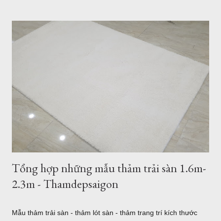
cấp nhập khẩu từ Châu Âu, hãy ghé thăm Thảm Đẹp Sài Gòn
để thăm quan và tận mắt ngắm những mẫu thảm đẹp nhất.
Thảm lót sàn quận 7 - ghé xem 500 mẫu thảm cao cấp đến từ
Thổ Nhĩ Kỳ Với hơn 500 mẫu thảm trải sàn, từ hiện đại đến cổ
điển, tân cổ điển, thảm lót sàn quận 7 sẽ là sự lựa chọn tốt
nhất cho bạn. 5 mẫu thảm lót sàn sợi ngắn bán tại Quận 7
TPHCM Thảm Sợi Ngắn Quận 7 I0001 Mẫu thảm hiện đại
Thảm Sợi Ngắn I0002 Thảm Lót sàn quận 7 I0003 Thảm trải
sàn quận 7 I0006 Thảm lót sàn bán tại quận 7 I0016 5 mẫu
thảm lông xù bán t...
Tổng hợp những mẫu thảm trải sàn 1.6m-
2.3m - Thamdepsaigon
Mẫu thảm trải sàn - thảm lót sàn - thảm trang trí kích thước