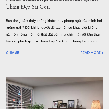
Thảm Đẹp Sài Gòn
Bạn đang cảm thấy phòng khách hay phòng ngủ của mình hơi
"trống trải"? Đôi khi, bí quyết để tạo nên sự khác biệt không
nằm ở những món nội thất đắt tiền, mà chính là một tấm thảm
trải sàn phù hợp. Tại Thảm Đẹp Sài Gòn , chúng tôi tin rằng
mỗi tấm thảm là một tác phẩm nghệ thuật. Hãy cùng điểm qua
CHIA SẺ
READ MORE »
7 phong cách phối thảm trang trí cực "cháy" đang dẫn đầu xu
hướng nội thất năm nhé! 1. Thảm Tròn Sang Trọng – Điểm
Nhấn Cho Bàn Ăn Hiện Đại Mẫu thảm tròn (Mã: S0073R ,
S0074R ) là lựa chọn tuyệt vời để phá vỡ những đường nét
góc cạnh của nội thất. Khi kết hợp với bộ bàn ăn gỗ và ghế
màu xanh mint, tấm thảm tròn phòng khách tông màu trung
tính giúp định hình không gian, tạo cảm giác ấm cúng và quây
quần cho bữa cơm gia đình. Thảm tròn bàn ăn màu xám lông