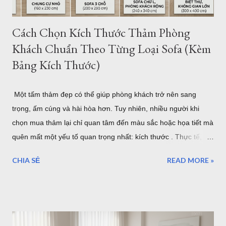
mẫu...
Cách Chọn Kích Thước Thảm Phòng
Khách Chuẩn Theo Từng Loại Sofa (Kèm
Bảng Kích Thước)
Một tấm thảm đẹp có thể giúp phòng khách trở nên sang
trọng, ấm cúng và hài hòa hơn. Tuy nhiên, nhiều người khi
chọn mua thảm lại chỉ quan tâm đến màu sắc hoặc họa tiết mà
quên mất một yếu tố quan trọng nhất: kích thước . Thực tế,
một tấm thảm quá nhỏ sẽ khiến bộ sofa trông rời rạc và mất
CHIA SẺ
READ MORE »
cân đối. Ngược lại, thảm quá lớn có thể làm không gian trở
nên chật chội, tốn chi phí và khó vệ sinh. Vậy làm thế nào để
chọn đúng kích thước thảm phòng khách? Bài viết dưới đây sẽ
hướng dẫn chi tiết cách lựa chọn theo từng loại sofa, diện tích
phòng và phong cách nội thất, giúp bạn dễ dàng tìm được mẫu