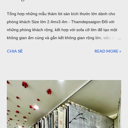
Tổng hợp những mẫu thảm lót sàn kích thước lớn dành cho
phòng khách Size lớn 2.4mx3.4m - Thamdepsaigon Đối với
những phòng khách rộng, kết hợp với sofa cỡ lớn để tạo một
không gian ấm cúng và gắn kết không gian rộng lớn, việc chọn
một tấm thảm lót sàn có kích thước lớn với bề ngang 2.4m
CHIA SẺ
READ MORE »
chiều dài 3.4m sẽ làm cho những thiết bị nội thất liền mạch,
liên tục. 1. Sang trọng, Quý tộc với những mẫu thảm lót sàn
sofa góc cỡ lớn cho phòng khách cao cấp tại TPHCM Với một
phòng khách rộng lớn đa phần là những gia đình có điều kiện
kinh tế. Chính vì vậy, việc lựa chọn những bộ Thảm trải sàn -
Thảm lót sàn cho ghế sofa có kích thước lớn cho phòng khách
rộng. Đòi hỏi phải mang lại vẻ đẹp cho căn phòng, còn một
điều hết sức quan trọng đó chính là mang lại đẳng cấp thật sự
của chủ nhân. Mẫu thảm lót sàn cỡ lớn cho phòng khách
phòng ăn - Thảm Lông Xù -Thổ Nhĩ Kỳ kích thước 2,4mx3,4m