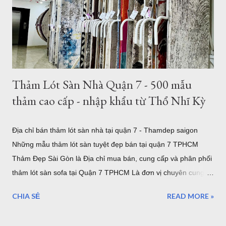
được gia công để làm theo kích thước mong muốn của khách
hàng. Hình ảnh trên là nhân viên đang gia công cắt thảm tròn
3m tại TPHCM . Tất nhiên bạn có thể chọn kích thước thảm
tròn nhỏ hơn như thảm tròn 2m có rất nhiều mẫu tại showroom
thảm đẹp Tphcm...
Thảm Lót Sàn Nhà Quận 7 - 500 mẫu
thảm cao cấp - nhập khẩu từ Thổ Nhĩ Kỳ
Địa chỉ bán thảm lót sàn nhà tại quận 7 - Thamdep saigon
Những mẫu thảm lót sàn tuyệt đẹp bán tại quận 7 TPHCM
Thảm Đẹp Sài Gòn là Địa chỉ mua bán, cung cấp và phân phối
thảm lót sàn sofa tại Quận 7 TPHCM Là đơn vị chuyên cung
cấp thảm trải sàn uy tín. Showroom sang trọng toạ lạc tại khu
CHIA SẺ
READ MORE »
Tân Quy Quận 7. Vừa là showroom trưng bày sản phẩm, vừa
là kho hàng, nếu bạn muốn chọn một mẫu thảm trải sàn cao