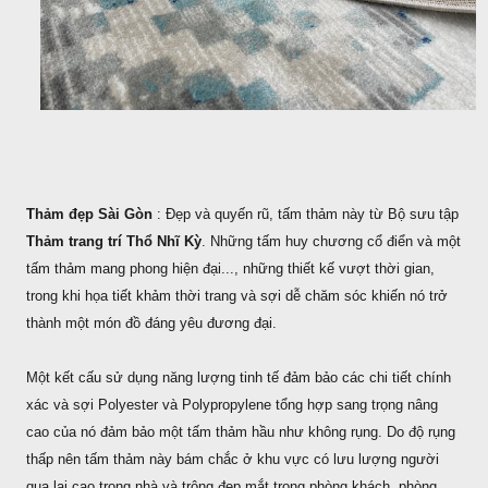
Thảm đẹp Sài Gòn
: Đẹp và quyến rũ, tấm thảm này từ Bộ sưu tập
Thảm trang trí Thổ Nhĩ Kỳ
. Những tấm huy chương cổ điển và một
tấm thảm mang phong hiện đại..., những thiết kế vượt thời gian,
trong khi họa tiết khảm thời trang và sợi dễ chăm sóc khiến nó trở
thành một món đồ đáng yêu đương đại.
Một kết cấu sử dụng năng lượng tinh tế đảm bảo các chi tiết chính
xác và sợi Polyester và Polypropylene tổng hợp sang trọng nâng
cao của nó đảm bảo một tấm thảm hầu như không rụng. Do độ rụng
thấp nên tấm thảm này bám chắc ở khu vực có lưu lượng người
qua lại cao trong nhà và trông đẹp mắt trong phòng khách, phòng