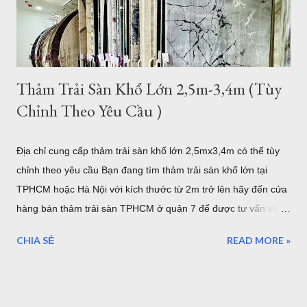
Mẫu thảm sofa phòng khách lớn mã F0003 . Xám trắng trọng
lượng trung bình hơn 3,2kg/m2, như vậy với kíc...
Thảm Trải Sàn Khổ Lớn 2,5m-3,4m (Tùy
Chỉnh Theo Yêu Cầu )
Địa chỉ cung cấp thảm trải sàn khổ lớn 2,5mx3,4m có thể tùy
chỉnh theo yêu cầu Bạn đang tìm thảm trải sàn khổ lớn tại
TPHCM hoặc Hà Nội với kích thước từ 2m trở lên hãy đến cửa
hàng bán thảm trải sàn TPHCM ở quận 7 để được tư vấn về
những mẫu thảm trang trí cỡ lớn hoặc có thể tùy chỉnh theo
CHIA SẺ
READ MORE »
yêu cầu của bạn. Kho thảm trải sàn khổ lớn quận 7 TPHCM
Nội dung bao gồm: Giới thiệu về thảm cỡ lớn hơn 2m từ
2,5mx3,4m của Thảm Đẹp Sài Gòn Chất lượng thảm khổ lớn
như thế nào? Có bao nhiêu mẫu có sẵn ở của hàng Giá thảm