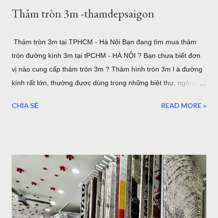
Thảm tròn 3m -thamdepsaigon
Thảm tròn 3m tại TPHCM - Hà Nội Bạn đang tìm mua thảm
tròn đường kính 3m tại tPCHM - HÀ NỘI ? Bạn chưa biết đơn
vị nào cung cấp thảm tròn 3m ? Thảm hình tròn 3m l à đường
kính rất lớn, thường được dùng trong những biệt thự, ngôi nhà
lớn. hoặc sảnh lớn. sau đây là một số mẫu thảm tròn cỡ lớn,
CHIA SẺ
READ MORE »
lưu ý rằng đây là đường kính lớn nhất của thảm tròn bán tại
TPHCM hoặc Hà Nội. thảm trải sàn phòng khách TPHCM
thảm trải sàn phòng ngủ TPHCM thảm lông trải sàn phòng ngủ
TPHCM thảm trải sàn phòng khách cao cấp TPHCM thảm trải
sàn phòng khách hiện đại TPHCM thảm trải sàn phòng ngủ
đẹp TPHCM thảm trải sàn phòng khách đẹp TPHCM thảm
decor phòng ngủ TPHCM Thảm tròn 3m được nhập khẩu từ
Thổ Nhĩ Kỳ , với chất lượng châu âu, những mẫu trên đây đã