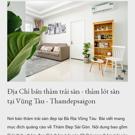
khổ lớn - Bảo hành - Giao hàng .... Địa chỉ bán thảm lót sàn
khổ lớn tại HCM và Hà Nội Coupons trong tháng của Thảm
Đẹp 1. Giới thiệu về thảm khổ 2,5m - 3,4m 2,6m - 3,6m Là đơn
vị cung cấp thảm trải sàn - thảm trang trí nhà tại Hồ Chí Minh
và Hà Nội, chung tôi luôn phục vụ tối đa nhu cầu của khách
hàng, với nhu cầu trải sàn khổ lớn ơ Việt Nam, chúng tôi đã
nhập về nhiều mẫu thảm kích thước lớn từ 2m, 2,4m 2,5m 2,m
chiều ngang - chiều dài từ 3m - 3,5m. Hoặc b...
Địa Chỉ bán thảm trải sàn - thảm lót sàn
tại Vũng Tàu - Thamdepsaigon
Nơi bán thảm trải sàn đẹp tại Bà Rịa Vũng Tàu Bài viết mang
mục đích quảng cáo về Thảm Đẹp Sài Gòn. Nội dung bao gồm