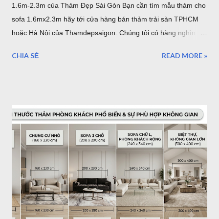
1.6m-2.3m của Thảm Đẹp Sài Gòn Bạn cần tìm mẫu thảm cho
sofa 1.6mx2.3m hãy tới cửa hàng bán thảm trải sàn TPHCM
hoặc Hà Nội của Thamdepsaigon. Chúng tôi có hàng nghìn
mẫu thảm đẹp kích thước chuẩn Châu Âu để bạn trang trí
CHIA SẺ
READ MORE »
phòng khách, phòng ngủ, phòng ăn... mẫu thảm cho sofa
1.6mx2.3m Nội dung bài viết: Giới thiệu về thảm trải sàn -
Tham Dep Sai Gon Tổng hợp mẫu thảm trải sàn 1.6mx2.3m
Chất lượng, xuất xứ thảm lót sàn Giá thảm trải sàn tại HCM -
Giao hàng - Thanh toán - Bảo Hành.. Địa chỉ mua thảm trải
sàn ở TPHCM - Hà Nội Giới thiệu thảm trải sàn - thảm trang trí
của Thảm Đẹp. Thảm Đẹp Sài Gòn là đơn vị phân phối thảm
Thổ Nhĩ Kỳ với kho hàng - cửa hàng thảm ở TPHCM và Hà
Nội. Với hơn ngàn mẫu thảm trang trí phòng khách, phòng
ngủ... Kích thước, tiêu chuẩn của Châu Âu. Toàn bộ sản phẩm
được đặt hàng theo yêu cầu của chúng tôi và nhập khẩu trực
tiếp về Việt Nam. Vì vậy bạn có thể tìm thấy cho mình một