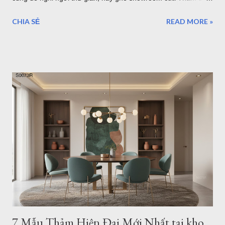
Sài Gòn để chọn một mẫu thảm trải sàn hiện đại nha. Mẫu
CHIA SẺ
READ MORE »
thảm hiện đại i0071 Trong xu hướng thiết kế nội thất hiện đại,
phong cách tối giản (Minimalism) và hiện đại luôn là sự lựa
chọn hàng đầu của các gia đình trẻ sở hữu căn hộ chung cư
hay nhà phố. Một không gian sống tinh tế không cần quá nhiều
đồ đạc rườm rà, nhưng nhất định phải có những điểm nhấn
mang tính "gu". Và một tấm thảm hiện đại họa tiết hình học
chính là mảnh ghép hoàn hảo để khẳng định phong cách đó.
Hôm nay, Thảm Đẹp Sài Gòn sẽ giới thiệu đến bạn bộ sưu tập
20+ mẫu thảm hình học tối giản, dẫn đầu xu hướng trang trí
căn hộ trẻ trung hiện nay. Mẫu thảm tròn hiện đại b0062r 1.
Tại sao căn hộ hiện đại lại "vừa vặn" với thảm họa tiết hình
học? Họa tiết hình học (Geometri...
7 Mẫu Thảm Hiện Đại Mới Nhất tại kho