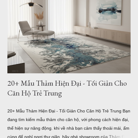
thảm phù hợp nhất. Cách Chọn Kích Thước Thảm Phòng
Khách Chuẩn Theo Từng Loại Sofa (Kèm Bảng Kích Thước) Vì
sao kích thước thảm phòng khách lại quan trọng? Trong thiết
kế nội thất, thảm không chỉ có tác dụng trang trí mà còn đóng
vai trò kết nối toàn bộ khu vực tiếp khách. Một chiếc thảm có
kích thước phù hợp sẽ tạo cảm giác cân đối, giúp bộ sofa, bàn
trà và các món đồ nội thất trở thành một tổng ...
20+ Mẫu Thảm Hiện Đại - Tối Giản Cho
Căn Hộ Trẻ Trung
20+ Mẫu Thảm Hiện Đại - Tối Giản Cho Căn Hộ Trẻ Trung Bạn
đang tìm kiếm mẫu thảm cho căn hộ, với phong cách hiện đại,
thể hiện sự năng động. khi về nhà bạn cảm thấy thoải mái, ấm
cúng để nghỉ ngơi thư giãn, hãy ghé showroom của Thảm Đẹp