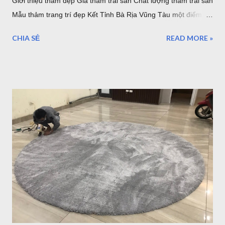
Giới thiệu thảm đẹp Giá thảm trải sàn Chất lượng thảm trải sàn
Mẫu thảm trang trí đẹp Kết Tỉnh Bà Rịa Vũng Tàu một điểm
đến tuyệ vời, có nhiều lần đến Vũng Tàu để làm nhiệm vụ và
CHIA SẺ
READ MORE »
du lịch nhưng thực sự vẫn chưa thể đi và khám phá hết vùng
đất tuyệt đẹp nơi đây. Những điểm đến của Bà rịa Vũng Tàu có
vô số nơi để bạn ngắm nhìn bình minh, hoàng hôn, thả mình
vào khung cảnh yên bình ở một số hòn đảo hay nhộn nhịp, sôi
động với bãi trước, bãi sau của Vũng Tàu...Dịch vụ ăn uống
nghỉ ngơi, tắm nước nóng ở Bình Châu hay chỗ nghỉ ngơi rất
nhiều ở Vũng Tàu. Thảm trang trí cho khách hàng tại
Homestead Vũng Tàu Hiện tại Thảm Đẹp Sài Gòn chưa có
Showroom tại Vũng Tàu nhưng các bạn có thể đặt hàng trực
tuyến và xem các mẫu thảm tại website:
thamtrangtri.thamdepsaigon.com hoặc đọc thông tin chi tiết về
Thảm Đẹp tại: Thamdepsaigon.com. Bạn đang kiếm nơi ...