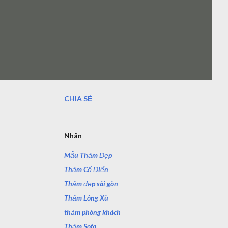
CHIA SẺ
Nhãn
Mẫu Thảm Đẹp
Thảm Cổ Điển
Thảm đẹp sài gòn
Thảm Lông Xù
thảm phòng khách
Thảm Sofa