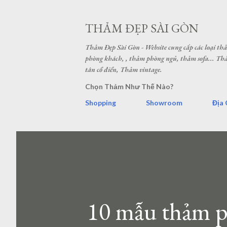
THẢM ĐẸP SÀI GÒN
Thảm Đẹp Sài Gòn - Website cung cấp các loại t
phòng khách, , thảm phòng ngủ, thảm sofa... 
tân cổ điển, Thảm vintage.
Chọn Thảm Như Thế Nào?
Shopping
Showroom
Địa 
10 mẫu thảm p