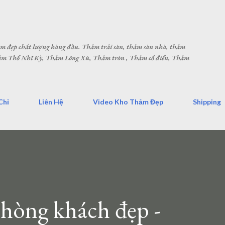
Chuyển đến nội dung chính
hảm đẹp chất lượng hàng đầu. Thảm trải sàn, thảm sàn nhà, thảm
Thảm Thổ Nhĩ Kỳ, Thảm Lông Xù, Thảm tròn , Thảm cổ điển, Thảm
Chỉ
Liên Hệ
Video Kho Thảm Đẹp
Shipping
hòng khách đẹp -