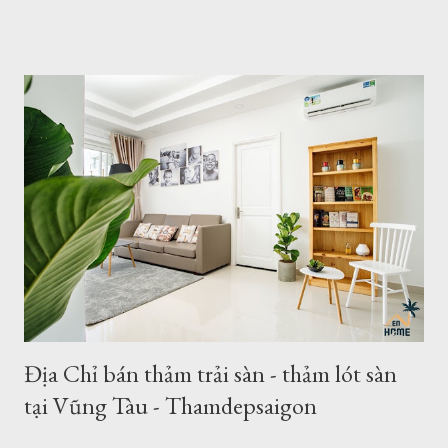
Nội dung bao gồm: Giới thiệu về thảm cỡ lớn hơn 2m từ
2,5mx3,4m của Thảm Đẹp Sài Gòn Chất lượng thảm khổ lớn
như thế nào? Có bao nhiêu mẫu có sẵn ở của hàng Giá thảm
khổ lớn - Bảo hành - Giao hàng .... Địa chỉ bán thảm lót sàn
khổ lớn tại HCM và Hà Nội Coupons trong tháng của Thảm
Đẹp 1. Giới thiệu về thảm khổ 2,5m - 3,4m 2,6m - 3,6m Là đơn
vị cung cấp thảm trải sàn - thảm trang trí nhà tại Hồ Chí Minh
và Hà Nội, chung tôi luôn phục vụ tối đa nhu cầu của khách
hàng, với nhu cầu trải sàn khổ lớn ơ Việt Nam, chúng tôi đã
nhập về nhiều mẫu thảm kích thước lớn từ 2m, 2,4m 2,5m 2,m
chiều ngang - chiều dài từ 3m - 3,5m. Hoặc b...
Địa Chỉ bán thảm trải sàn - thảm lót sàn
tại Vũng Tàu - Thamdepsaigon