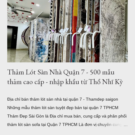
decor phòng ngủ TPHCM Thảm tròn 3m được nhập khẩu từ
Thổ Nhĩ Kỳ , với chất lượng châu âu, những mẫu trên đây đã
được gia công để làm theo kích thước mong muốn của khách
hàng. Hình ảnh trên là nhân viên đang gia công cắt thảm tròn
3m tại TPHCM . Tất nhiên bạn có thể chọn kích thước thảm
tròn nhỏ hơn như thảm tròn 2m có rất nhiều mẫu tại showroom
thảm đẹp Tphcm...
Thảm Lót Sàn Nhà Quận 7 - 500 mẫu
thảm cao cấp - nhập khẩu từ Thổ Nhĩ Kỳ
Địa chỉ bán thảm lót sàn nhà tại quận 7 - Thamdep saigon
Những mẫu thảm lót sàn tuyệt đẹp bán tại quận 7 TPHCM
Thảm Đẹp Sài Gòn là Địa chỉ mua bán, cung cấp và phân phối
thảm lót sàn sofa tại Quận 7 TPHCM Là đơn vị chuyên cung
cấp thảm trải sàn uy tín. Showroom sang trọng toạ lạc tại khu