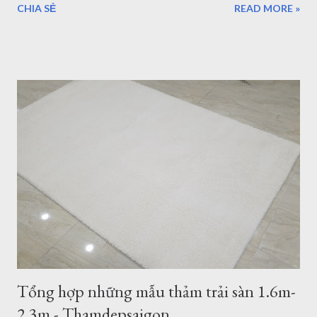
CHIA SẺ
READ MORE »
Tân Quy Quận 7. Vừa là showroom trưng bày sản phẩm, vừa
là kho hàng, nếu bạn muốn chọn một mẫu thảm trải sàn cao
cấp nhập khẩu từ Châu Âu, hãy ghé thăm Thảm Đẹp Sài Gòn
để thăm quan và tận mắt ngắm những mẫu thảm đẹp nhất.
Thảm lót sàn quận 7 - ghé xem 500 mẫu thảm cao cấp đến từ
Thổ Nhĩ Kỳ Với hơn 500 mẫu thảm trải sàn, từ hiện đại đến cổ
điển, tân cổ điển, thảm lót sàn quận 7 sẽ là sự lựa chọn tốt
nhất cho bạn. 5 mẫu thảm lót sàn sợi ngắn bán tại Quận 7
TPHCM Thảm Sợi Ngắn Quận 7 I0001 Mẫu thảm hiện đại
Thảm Sợi Ngắn I0002 Thảm Lót sàn quận 7 I0003 Thảm trải
sàn quận 7 I0006 Thảm lót sàn bán tại quận 7 I0016 5 mẫu
thảm lông xù bán t...
Tổng hợp những mẫu thảm trải sàn 1.6m-
2.3m - Thamdepsaigon