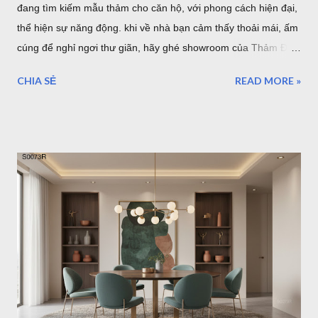
đang tìm kiếm mẫu thảm cho căn hộ, với phong cách hiện đại,
thể hiện sự năng động. khi về nhà bạn cảm thấy thoải mái, ấm
cúng để nghỉ ngơi thư giãn, hãy ghé showroom của Thảm Đẹp
Sài Gòn để chọn một mẫu thảm trải sàn hiện đại nha. Mẫu
CHIA SẺ
READ MORE »
thảm hiện đại i0071 Trong xu hướng thiết kế nội thất hiện đại,
phong cách tối giản (Minimalism) và hiện đại luôn là sự lựa
chọn hàng đầu của các gia đình trẻ sở hữu căn hộ chung cư
hay nhà phố. Một không gian sống tinh tế không cần quá nhiều
đồ đạc rườm rà, nhưng nhất định phải có những điểm nhấn
mang tính "gu". Và một tấm thảm hiện đại họa tiết hình học
chính là mảnh ghép hoàn hảo để khẳng định phong cách đó.
Hôm nay, Thảm Đẹp Sài Gòn sẽ giới thiệu đến bạn bộ sưu tập
20+ mẫu thảm hình học tối giản, dẫn đầu xu hướng trang trí
căn hộ trẻ trung hiện nay. Mẫu thảm tròn hiện đại b0062r 1.
Tại sao căn hộ hiện đại lại "vừa vặn" với thảm họa tiết hình
học? Họa tiết hình học (Geometri...