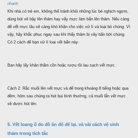
nhanh
Khi nhà có trẻ em, không thể tránh khỏi những lúc bé nghịch ngợm,
dùng bút vẽ bậy lên thảm hay vẩy mực làm bắn lên thảm. Nếu càng
để vết mực lâu sẽ càng khó khăn cho việc xử lí và loại bỏ chúng. Vì
vậy, hãy khắc phục ngay sau khi thấy thảm bị vây bẩn bởi chúng.
Có 2 cách để bạn xử lí loại vết bẩn này:
Bạn hãy lấy khăn thấm cồn hoặc rượu rồi lau sạch vết mực.
Cách 2: Rắc muối lên vết mực và để trong khoảng 8 tiếng hoặc qua
đêm, hôm sau chúng ta hút bụi bình thường, cả muối lẫn vết mực
sẽ được hút lên.
5. Vết loang ố do đồ ăn đổ để lại. và vài cách vệ sinh
thảm trong tích tắc