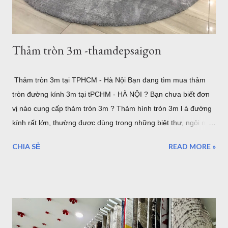
Thảm Đẹp tại: Thamdepsaigon.com. Bạn đang kiếm nơi ...
Thảm tròn 3m -thamdepsaigon
Thảm tròn 3m tại TPHCM - Hà Nội Bạn đang tìm mua thảm
tròn đường kính 3m tại tPCHM - HÀ NỘI ? Bạn chưa biết đơn
vị nào cung cấp thảm tròn 3m ? Thảm hình tròn 3m l à đường
kính rất lớn, thường được dùng trong những biệt thự, ngôi nhà
lớn. hoặc sảnh lớn. sau đây là một số mẫu thảm tròn cỡ lớn,
CHIA SẺ
READ MORE »
lưu ý rằng đây là đường kính lớn nhất của thảm tròn bán tại
TPHCM hoặc Hà Nội. thảm trải sàn phòng khách TPHCM
thảm trải sàn phòng ngủ TPHCM thảm lông trải sàn phòng ngủ
TPHCM thảm trải sàn phòng khách cao cấp TPHCM thảm trải
sàn phòng khách hiện đại TPHCM thảm trải sàn phòng ngủ
đẹp TPHCM thảm trải sàn phòng khách đẹp TPHCM thảm