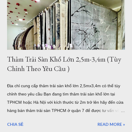
điều hết sức quan trọng đó chính là mang lại đẳng cấp thật sự
của chủ nhân. Mẫu thảm lót sàn cỡ lớn cho phòng khách
phòng ăn - Thảm Lông Xù -Thổ Nhĩ Kỳ kích thước 2,4mx3,4m
Mẫu thảm sofa phòng khách lớn mã F0003 . Xám trắng trọng
lượng trung bình hơn 3,2kg/m2, như vậy với kíc...
Thảm Trải Sàn Khổ Lớn 2,5m-3,4m (Tùy
Chỉnh Theo Yêu Cầu )
Địa chỉ cung cấp thảm trải sàn khổ lớn 2,5mx3,4m có thể tùy
chỉnh theo yêu cầu Bạn đang tìm thảm trải sàn khổ lớn tại
TPHCM hoặc Hà Nội với kích thước từ 2m trở lên hãy đến cửa
hàng bán thảm trải sàn TPHCM ở quận 7 để được tư vấn về
những mẫu thảm trang trí cỡ lớn hoặc có thể tùy chỉnh theo
CHIA SẺ
READ MORE »
yêu cầu của bạn. Kho thảm trải sàn khổ lớn quận 7 TPHCM