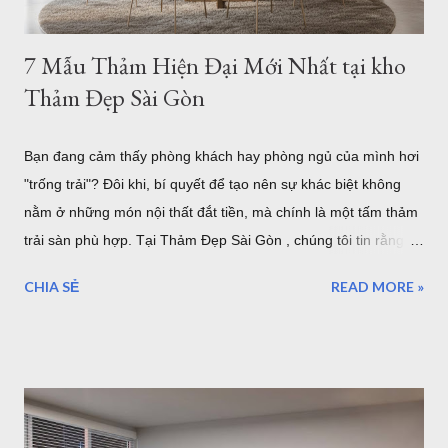
7 Mẫu Thảm Hiện Đại Mới Nhất tại kho
Thảm Đẹp Sài Gòn
Bạn đang cảm thấy phòng khách hay phòng ngủ của mình hơi
"trống trải"? Đôi khi, bí quyết để tạo nên sự khác biệt không
nằm ở những món nội thất đắt tiền, mà chính là một tấm thảm
trải sàn phù hợp. Tại Thảm Đẹp Sài Gòn , chúng tôi tin rằng
mỗi tấm thảm là một tác phẩm nghệ thuật. Hãy cùng điểm qua
CHIA SẺ
READ MORE »
7 phong cách phối thảm trang trí cực "cháy" đang dẫn đầu xu
hướng nội thất năm nhé! 1. Thảm Tròn Sang Trọng – Điểm
Nhấn Cho Bàn Ăn Hiện Đại Mẫu thảm tròn (Mã: S0073R ,
S0074R ) là lựa chọn tuyệt vời để phá vỡ những đường nét
góc cạnh của nội thất. Khi kết hợp với bộ bàn ăn gỗ và ghế
màu xanh mint, tấm thảm tròn phòng khách tông màu trung