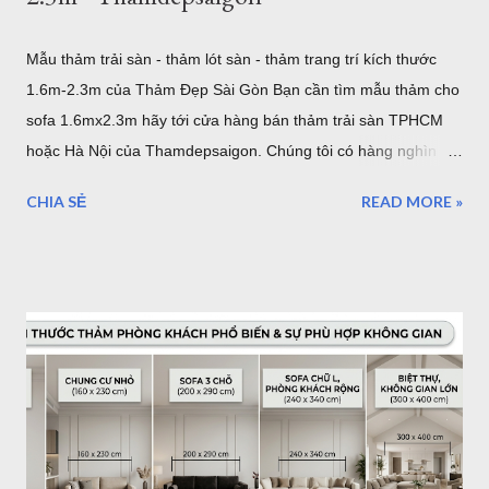
Mẫu thảm trải sàn - thảm lót sàn - thảm trang trí kích thước
1.6m-2.3m của Thảm Đẹp Sài Gòn Bạn cần tìm mẫu thảm cho
sofa 1.6mx2.3m hãy tới cửa hàng bán thảm trải sàn TPHCM
hoặc Hà Nội của Thamdepsaigon. Chúng tôi có hàng nghìn
mẫu thảm đẹp kích thước chuẩn Châu Âu để bạn trang trí
CHIA SẺ
READ MORE »
phòng khách, phòng ngủ, phòng ăn... mẫu thảm cho sofa
1.6mx2.3m Nội dung bài viết: Giới thiệu về thảm trải sàn -
Tham Dep Sai Gon Tổng hợp mẫu thảm trải sàn 1.6mx2.3m
Chất lượng, xuất xứ thảm lót sàn Giá thảm trải sàn tại HCM -
Giao hàng - Thanh toán - Bảo Hành.. Địa chỉ mua thảm trải
sàn ở TPHCM - Hà Nội Giới thiệu thảm trải sàn - thảm trang trí
của Thảm Đẹp. Thảm Đẹp Sài Gòn là đơn vị phân phối thảm
Thổ Nhĩ Kỳ với kho hàng - cửa hàng thảm ở TPHCM và Hà
Nội. Với hơn ngàn mẫu thảm trang trí phòng khách, phòng
ngủ... Kích thước, tiêu chuẩn của Châu Âu. Toàn bộ sản phẩm