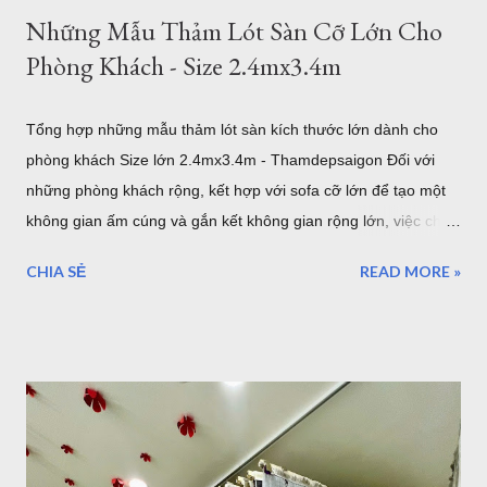
Những Mẫu Thảm Lót Sàn Cỡ Lớn Cho
Phòng Khách - Size 2.4mx3.4m
Tổng hợp những mẫu thảm lót sàn kích thước lớn dành cho
phòng khách Size lớn 2.4mx3.4m - Thamdepsaigon Đối với
những phòng khách rộng, kết hợp với sofa cỡ lớn để tạo một
không gian ấm cúng và gắn kết không gian rộng lớn, việc chọn
một tấm thảm lót sàn có kích thước lớn với bề ngang 2.4m
CHIA SẺ
READ MORE »
chiều dài 3.4m sẽ làm cho những thiết bị nội thất liền mạch,
liên tục. 1. Sang trọng, Quý tộc với những mẫu thảm lót sàn
sofa góc cỡ lớn cho phòng khách cao cấp tại TPHCM Với một
phòng khách rộng lớn đa phần là những gia đình có điều kiện
kinh tế. Chính vì vậy, việc lựa chọn những bộ Thảm trải sàn -
Thảm lót sàn cho ghế sofa có kích thước lớn cho phòng khách
rộng. Đòi hỏi phải mang lại vẻ đẹp cho căn phòng, còn một