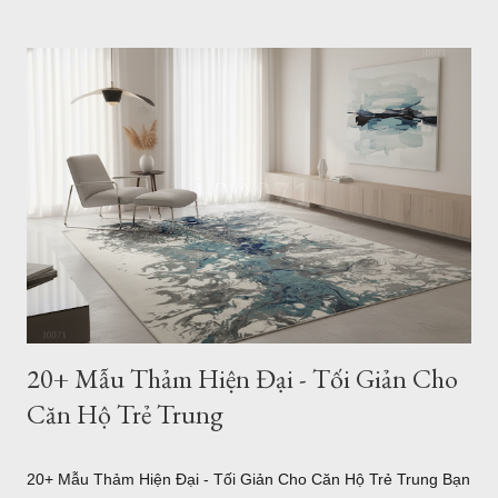
chọn đúng kích thước thảm phòng khách? Bài viết dưới đây sẽ
hướng dẫn chi tiết cách lựa chọn theo từng loại sofa, diện tích
phòng và phong cách nội thất, giúp bạn dễ dàng tìm được mẫu
thảm phù hợp nhất. Cách Chọn Kích Thước Thảm Phòng
Khách Chuẩn Theo Từng Loại Sofa (Kèm Bảng Kích Thước) Vì
sao kích thước thảm phòng khách lại quan trọng? Trong thiết
kế nội thất, thảm không chỉ có tác dụng trang trí mà còn đóng
vai trò kết nối toàn bộ khu vực tiếp khách. Một chiếc thảm có
kích thước phù hợp sẽ tạo cảm giác cân đối, giúp bộ sofa, bàn
trà và các món đồ nội thất trở thành một tổng ...
20+ Mẫu Thảm Hiện Đại - Tối Giản Cho
Căn Hộ Trẻ Trung
20+ Mẫu Thảm Hiện Đại - Tối Giản Cho Căn Hộ Trẻ Trung Bạn