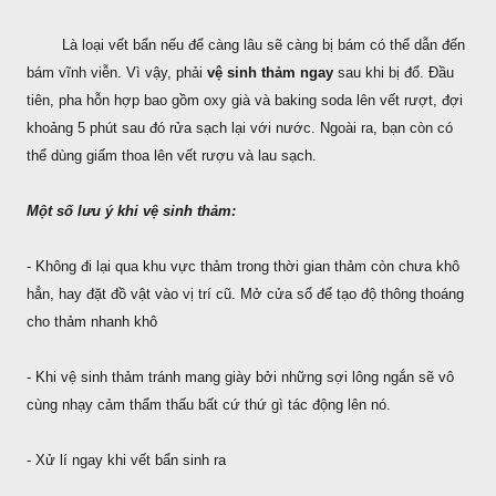
Là loại vết bẩn nếu để càng lâu sẽ càng bị bám có thể dẫn đến
bám vĩnh viễn. Vì vậy, phải
vệ sinh thảm ngay
sau khi bị đổ. Đầu
tiên, pha hỗn hợp bao gồm oxy già và baking soda lên vết rượt, đợi
khoảng 5 phút sau đó rửa sạch lại với nước. Ngoài ra, bạn còn có
thể dùng giấm thoa lên vết rượu và lau sạch.
Một số lưu ý khi vệ sinh thảm:
- Không đi lại qua khu vực thảm trong thời gian thảm còn chưa khô
hẳn, hay đặt đồ vật vào vị trí cũ. Mở cửa sổ để tạo độ thông thoáng
cho thảm nhanh khô
- Khi vệ sinh thảm tránh mang giày bởi những sợi lông ngắn sẽ vô
cùng nhạy cảm thẩm thấu bất cứ thứ gì tác động lên nó.
- Xử lí ngay khi vết bẩn sinh ra