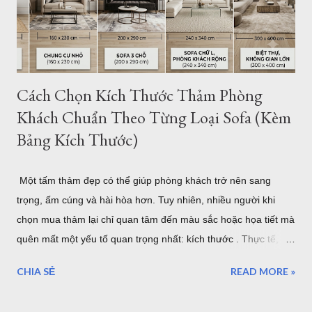
được đặt hàng theo yêu cầu của chúng tôi và nhập khẩu trực
tiếp về Việt Nam. Vì vậy bạn có thể tìm thấy cho mình một
mẫu...
Cách Chọn Kích Thước Thảm Phòng
Khách Chuẩn Theo Từng Loại Sofa (Kèm
Bảng Kích Thước)
Một tấm thảm đẹp có thể giúp phòng khách trở nên sang
trọng, ấm cúng và hài hòa hơn. Tuy nhiên, nhiều người khi
chọn mua thảm lại chỉ quan tâm đến màu sắc hoặc họa tiết mà
quên mất một yếu tố quan trọng nhất: kích thước . Thực tế,
một tấm thảm quá nhỏ sẽ khiến bộ sofa trông rời rạc và mất
CHIA SẺ
READ MORE »
cân đối. Ngược lại, thảm quá lớn có thể làm không gian trở
nên chật chội, tốn chi phí và khó vệ sinh. Vậy làm thế nào để