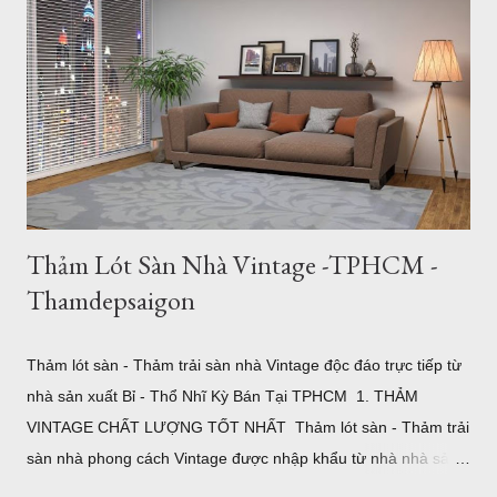
tính giúp định hình không gian, tạo cảm giác ấm cúng và quây
quần cho bữa cơm gia đình. Thảm tròn bàn ăn màu xám lông
chuột sang trọng Thảm Đẹp Sài Gòn Mẫu thảm tròn đường
kính 3m cỡ lớn đủ để bạn đặt bộ bàn ăn cho 4 người một cách
thoải mái. Cực kỳ sang trọng và hiện đại. 2. Thảm Chữ Nhật
Khổ Lớn – "Cân" Mọi Không Gian Phò...
Thảm Lót Sàn Nhà Vintage -TPHCM -
Thamdepsaigon
Thảm lót sàn - Thảm trải sàn nhà Vintage độc đáo trực tiếp từ
nhà sản xuất Bỉ - Thổ Nhĩ Kỳ Bán Tại TPHCM 1. THẢM
VINTAGE CHẤT LƯỢNG TỐT NHẤT Thảm lót sàn - Thảm trải
sàn nhà phong cách Vintage được nhập khẩu từ nhà nhà sản
xuất ELKAPSER tại Thổ Nhĩ Kỳ. Ngay từ ban đầu mục tiêu của