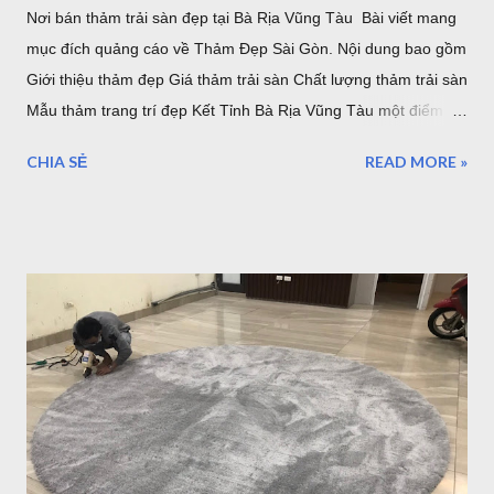
Nơi bán thảm trải sàn đẹp tại Bà Rịa Vũng Tàu Bài viết mang
mục đích quảng cáo về Thảm Đẹp Sài Gòn. Nội dung bao gồm
Giới thiệu thảm đẹp Giá thảm trải sàn Chất lượng thảm trải sàn
Mẫu thảm trang trí đẹp Kết Tỉnh Bà Rịa Vũng Tàu một điểm
đến tuyệ vời, có nhiều lần đến Vũng Tàu để làm nhiệm vụ và
CHIA SẺ
READ MORE »
du lịch nhưng thực sự vẫn chưa thể đi và khám phá hết vùng
đất tuyệt đẹp nơi đây. Những điểm đến của Bà rịa Vũng Tàu có
vô số nơi để bạn ngắm nhìn bình minh, hoàng hôn, thả mình
vào khung cảnh yên bình ở một số hòn đảo hay nhộn nhịp, sôi
động với bãi trước, bãi sau của Vũng Tàu...Dịch vụ ăn uống
nghỉ ngơi, tắm nước nóng ở Bình Châu hay chỗ nghỉ ngơi rất
nhiều ở Vũng Tàu. Thảm trang trí cho khách hàng tại
Homestead Vũng Tàu Hiện tại Thảm Đẹp Sài Gòn chưa có
Showroom tại Vũng Tàu nhưng các bạn có thể đặt hàng trực
tuyến và xem các mẫu thảm tại website:
thamtrangtri.thamdepsaigon.com hoặc đọc thông tin chi tiết về