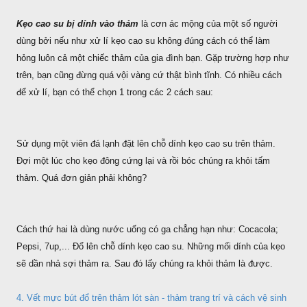
Kẹo cao su bị dính vào thảm
là cơn ác mộng của một số người
dùng bởi nếu như xử lí kẹo cao su không đúng cách có thể làm
hỏng luôn cả một chiếc thảm của gia đình bạn. Gặp trường hợp như
trên, bạn cũng đừng quá vội vàng cứ thật bình tĩnh. Có nhiều cách
để xử lí, bạn có thể chọn 1 trong các 2 cách sau:
Sử dụng một viên đá lạnh đặt lên chỗ dính kẹo cao su trên thảm.
Đợi một lúc cho kẹo đông cứng lại và rồi bóc chúng ra khỏi tấm
thảm. Quá đơn giản phải không?
Cách thứ hai là dùng nước uống có ga chẳng hạn như: Cocacola;
Pepsi, 7up,... Đổ lên chỗ dính kẹo cao su. Những mối dính của kẹo
sẽ dần nhả sợi thảm ra. Sau đó lấy chúng ra khỏi thảm là được.
4. Vết mực bút đổ trên thảm lót sàn - thảm trang trí và cách vệ sinh