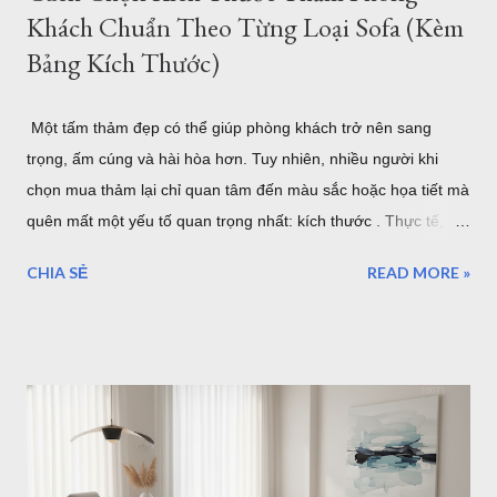
Khách Chuẩn Theo Từng Loại Sofa (Kèm
Bảng Kích Thước)
Một tấm thảm đẹp có thể giúp phòng khách trở nên sang
trọng, ấm cúng và hài hòa hơn. Tuy nhiên, nhiều người khi
chọn mua thảm lại chỉ quan tâm đến màu sắc hoặc họa tiết mà
quên mất một yếu tố quan trọng nhất: kích thước . Thực tế,
một tấm thảm quá nhỏ sẽ khiến bộ sofa trông rời rạc và mất
CHIA SẺ
READ MORE »
cân đối. Ngược lại, thảm quá lớn có thể làm không gian trở
nên chật chội, tốn chi phí và khó vệ sinh. Vậy làm thế nào để
chọn đúng kích thước thảm phòng khách? Bài viết dưới đây sẽ
hướng dẫn chi tiết cách lựa chọn theo từng loại sofa, diện tích
phòng và phong cách nội thất, giúp bạn dễ dàng tìm được mẫu
thảm phù hợp nhất. Cách Chọn Kích Thước Thảm Phòng
Khách Chuẩn Theo Từng Loại Sofa (Kèm Bảng Kích Thước) Vì