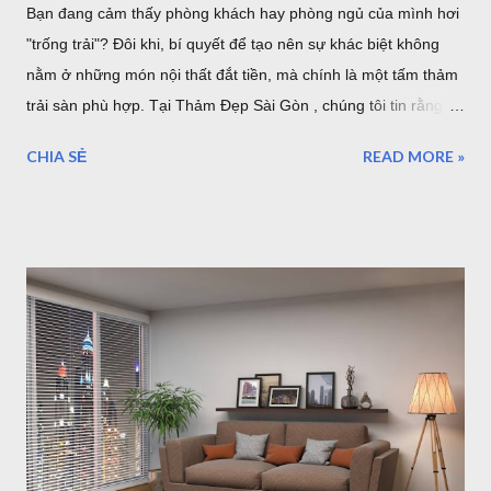
Bạn đang cảm thấy phòng khách hay phòng ngủ của mình hơi
"trống trải"? Đôi khi, bí quyết để tạo nên sự khác biệt không
nằm ở những món nội thất đắt tiền, mà chính là một tấm thảm
trải sàn phù hợp. Tại Thảm Đẹp Sài Gòn , chúng tôi tin rằng
mỗi tấm thảm là một tác phẩm nghệ thuật. Hãy cùng điểm qua
CHIA SẺ
READ MORE »
7 phong cách phối thảm trang trí cực "cháy" đang dẫn đầu xu
hướng nội thất năm nhé! 1. Thảm Tròn Sang Trọng – Điểm
Nhấn Cho Bàn Ăn Hiện Đại Mẫu thảm tròn (Mã: S0073R ,
S0074R ) là lựa chọn tuyệt vời để phá vỡ những đường nét
góc cạnh của nội thất. Khi kết hợp với bộ bàn ăn gỗ và ghế
màu xanh mint, tấm thảm tròn phòng khách tông màu trung
tính giúp định hình không gian, tạo cảm giác ấm cúng và quây
quần cho bữa cơm gia đình. Thảm tròn bàn ăn màu xám lông
chuột sang trọng Thảm Đẹp Sài Gòn Mẫu thảm tròn đường
kính 3m cỡ lớn đủ để bạn đặt bộ bàn ăn cho 4 người một cách
thoải mái. Cực kỳ sang trọng và hiện đại. 2. Thảm Chữ Nhật