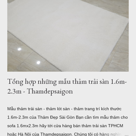
Thổ Nhĩ Kỳ Với hơn 500 mẫu thảm trải sàn, từ hiện đại đến cổ
điển, tân cổ điển, thảm lót sàn quận 7 sẽ là sự lựa chọn tốt
nhất cho bạn. 5 mẫu thảm lót sàn sợi ngắn bán tại Quận 7
TPHCM Thảm Sợi Ngắn Quận 7 I0001 Mẫu thảm hiện đại
Thảm Sợi Ngắn I0002 Thảm Lót sàn quận 7 I0003 Thảm trải
sàn quận 7 I0006 Thảm lót sàn bán tại quận 7 I0016 5 mẫu
thảm lông xù bán t...
Tổng hợp những mẫu thảm trải sàn 1.6m-
2.3m - Thamdepsaigon
Mẫu thảm trải sàn - thảm lót sàn - thảm trang trí kích thước
1.6m-2.3m của Thảm Đẹp Sài Gòn Bạn cần tìm mẫu thảm cho
sofa 1.6mx2.3m hãy tới cửa hàng bán thảm trải sàn TPHCM
hoặc Hà Nội của Thamdepsaigon. Chúng tôi có hàng nghìn