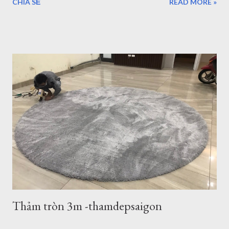
CHIA SẺ
READ MORE »
du lịch nhưng thực sự vẫn chưa thể đi và khám phá hết vùng
đất tuyệt đẹp nơi đây. Những điểm đến của Bà rịa Vũng Tàu có
vô số nơi để bạn ngắm nhìn bình minh, hoàng hôn, thả mình
vào khung cảnh yên bình ở một số hòn đảo hay nhộn nhịp, sôi
động với bãi trước, bãi sau của Vũng Tàu...Dịch vụ ăn uống
nghỉ ngơi, tắm nước nóng ở Bình Châu hay chỗ nghỉ ngơi rất
nhiều ở Vũng Tàu. Thảm trang trí cho khách hàng tại
Homestead Vũng Tàu Hiện tại Thảm Đẹp Sài Gòn chưa có
Showroom tại Vũng Tàu nhưng các bạn có thể đặt hàng trực
tuyến và xem các mẫu thảm tại website:
thamtrangtri.thamdepsaigon.com hoặc đọc thông tin chi tiết về
Thảm Đẹp tại: Thamdepsaigon.com. Bạn đang kiếm nơi ...
Thảm tròn 3m -thamdepsaigon