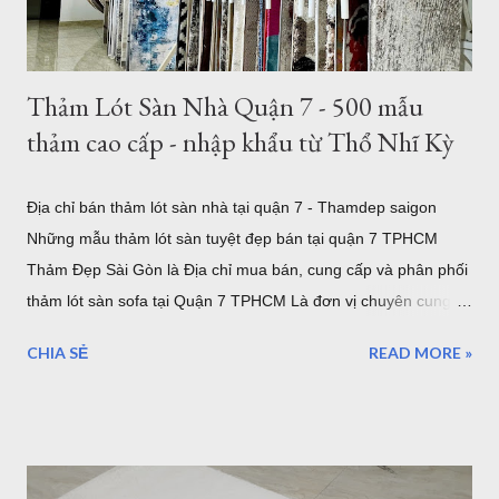
tròn nhỏ hơn như thảm tròn 2m có rất nhiều mẫu tại showroom
thảm đẹp Tphcm...
Thảm Lót Sàn Nhà Quận 7 - 500 mẫu
thảm cao cấp - nhập khẩu từ Thổ Nhĩ Kỳ
Địa chỉ bán thảm lót sàn nhà tại quận 7 - Thamdep saigon
Những mẫu thảm lót sàn tuyệt đẹp bán tại quận 7 TPHCM
Thảm Đẹp Sài Gòn là Địa chỉ mua bán, cung cấp và phân phối
thảm lót sàn sofa tại Quận 7 TPHCM Là đơn vị chuyên cung
cấp thảm trải sàn uy tín. Showroom sang trọng toạ lạc tại khu
CHIA SẺ
READ MORE »
Tân Quy Quận 7. Vừa là showroom trưng bày sản phẩm, vừa
là kho hàng, nếu bạn muốn chọn một mẫu thảm trải sàn cao
cấp nhập khẩu từ Châu Âu, hãy ghé thăm Thảm Đẹp Sài Gòn
để thăm quan và tận mắt ngắm những mẫu thảm đẹp nhất.
Thảm lót sàn quận 7 - ghé xem 500 mẫu thảm cao cấp đến từ