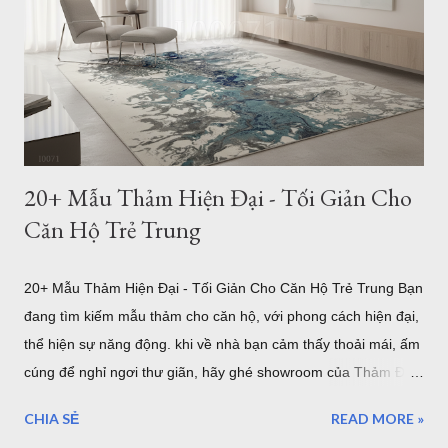
sao kích thước thảm phòng khách lại quan trọng? Trong thiết
kế nội thất, thảm không chỉ có tác dụng trang trí mà còn đóng
vai trò kết nối toàn bộ khu vực tiếp khách. Một chiếc thảm có
kích thước phù hợp sẽ tạo cảm giác cân đối, giúp bộ sofa, bàn
trà và các món đồ nội thất trở thành một tổng ...
20+ Mẫu Thảm Hiện Đại - Tối Giản Cho
Căn Hộ Trẻ Trung
20+ Mẫu Thảm Hiện Đại - Tối Giản Cho Căn Hộ Trẻ Trung Bạn
đang tìm kiếm mẫu thảm cho căn hộ, với phong cách hiện đại,
thể hiện sự năng động. khi về nhà bạn cảm thấy thoải mái, ấm
cúng để nghỉ ngơi thư giãn, hãy ghé showroom của Thảm Đẹp
Sài Gòn để chọn một mẫu thảm trải sàn hiện đại nha. Mẫu
CHIA SẺ
READ MORE »
thảm hiện đại i0071 Trong xu hướng thiết kế nội thất hiện đại,