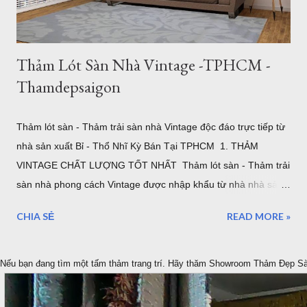
Khổ Lớn – "Cân" Mọi Không Gian Phò...
Thảm Lót Sàn Nhà Vintage -TPHCM -
Thamdepsaigon
Thảm lót sàn - Thảm trải sàn nhà Vintage độc đáo trực tiếp từ
nhà sản xuất Bỉ - Thổ Nhĩ Kỳ Bán Tại TPHCM 1. THẢM
VINTAGE CHẤT LƯỢNG TỐT NHẤT Thảm lót sàn - Thảm trải
sàn nhà phong cách Vintage được nhập khẩu từ nhà nhà sản
xuất ELKAPSER tại Thổ Nhĩ Kỳ. Ngay từ ban đầu mục tiêu của
CHIA SẺ
READ MORE »
chúng tôi là cung cấp những tâm thảm Vintage tốt nhất cho
thị trường Việt Nam. Thảm Đẹp Sài Gòn tập trung vào tìm
kiếm ý tưởng, đặt hàng, tạo ra những thảm cổ điển VINTAGE
Nếu bạn đang tìm một tấm thảm trang trí. Hãy thăm Showroom Thảm Đẹp S
đẹp nhất được bán trực tiếp với mức giá tốt nhất được bảo
đảm thông qua, Showroom tại Quận 7 TPHCM và Website