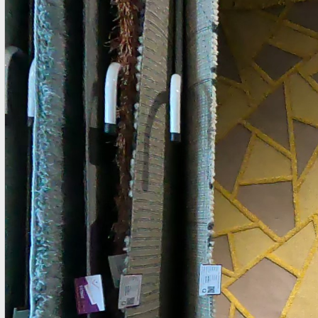
chính thức của chúng tôi. Thảm Vintage Mã: OPUS_54219655
Mẫu Thảm Vintage Một sản phẩm thảm Vintage của Bỉ Ảnh
chuoj cận cảnh bề mặt và đế thảm 2. Mua Thảm Vintage ở
đâu tại TPHCM Nhiệm vụ và trách nhiệm của chúng tôi rất
nghiêm túc với từng sản phẩm mà chúng tôi cung cấp cho
khách hàng Việt Nam. Thảm Đẹp Sài Gòn tìm kiếm, chọn lọc
nhập về kho ...