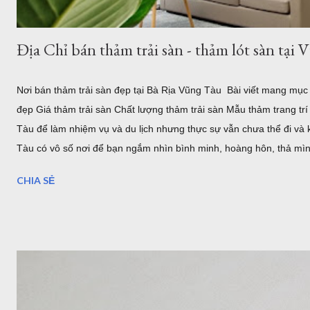
Địa Chỉ bán thảm trải sàn - thảm lót sàn tạ
Nơi bán thảm trải sàn đẹp tại Bà Rịa Vũng Tàu Bài viết mang mụ
đẹp Giá thảm trải sàn Chất lượng thảm trải sàn Mẫu thảm trang tr
Tàu để làm nhiệm vụ và du lịch nhưng thực sự vẫn chưa thể đi và
Tàu có vô số nơi để bạn ngắm nhìn bình minh, hoàng hôn, thả mìn
trước, bãi sau của Vũng Tàu...Dịch vụ ăn uống nghỉ ngơi, tắm nướ
CHIA SẺ
cho khách hàng tại Homestead Vũng Tàu Hiện tại Thảm Đẹp Sài G
tuyến và xem các mẫu thảm tại website: thamtrangtri.thamdepsaig
đang kiếm nơi ...