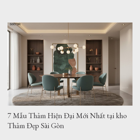
phong cách tối giản (Minimalism) và hiện đại luôn là sự lựa
chọn hàng đầu của các gia đình trẻ sở hữu căn hộ chung cư
hay nhà phố. Một không gian sống tinh tế không cần quá nhiều
đồ đạc rườm rà, nhưng nhất định phải có những điểm nhấn
mang tính "gu". Và một tấm thảm hiện đại họa tiết hình học
chính là mảnh ghép hoàn hảo để khẳng định phong cách đó.
Hôm nay, Thảm Đẹp Sài Gòn sẽ giới thiệu đến bạn bộ sưu tập
20+ mẫu thảm hình học tối giản, dẫn đầu xu hướng trang trí
căn hộ trẻ trung hiện nay. Mẫu thảm tròn hiện đại b0062r 1.
Tại sao căn hộ hiện đại lại "vừa vặn" với thảm họa tiết hình
học? Họa tiết hình học (Geometri...
7 Mẫu Thảm Hiện Đại Mới Nhất tại kho
Thảm Đẹp Sài Gòn