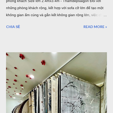
phòng khách Size lớn 2.4mx3.4m - Thamdepsaigon Đối với
những phòng khách rộng, kết hợp với sofa cỡ lớn để tạo một
không gian ấm cúng và gắn kết không gian rộng lớn, việc chọn
một tấm thảm lót sàn có kích thước lớn với bề ngang 2.4m
CHIA SẺ
READ MORE »
chiều dài 3.4m sẽ làm cho những thiết bị nội thất liền mạch,
liên tục. 1. Sang trọng, Quý tộc với những mẫu thảm lót sàn
sofa góc cỡ lớn cho phòng khách cao cấp tại TPHCM Với một
phòng khách rộng lớn đa phần là những gia đình có điều kiện
kinh tế. Chính vì vậy, việc lựa chọn những bộ Thảm trải sàn -
Thảm lót sàn cho ghế sofa có kích thước lớn cho phòng khách
rộng. Đòi hỏi phải mang lại vẻ đẹp cho căn phòng, còn một
điều hết sức quan trọng đó chính là mang lại đẳng cấp thật sự
của chủ nhân. Mẫu thảm lót sàn cỡ lớn cho phòng khách
phòng ăn - Thảm Lông Xù -Thổ Nhĩ Kỳ kích thước 2,4mx3,4m
Mẫu thảm sofa phòng khách lớn mã F0003 . Xám trắng trọng
lượng trung bình hơn 3,2kg/m2, như vậy với kíc...