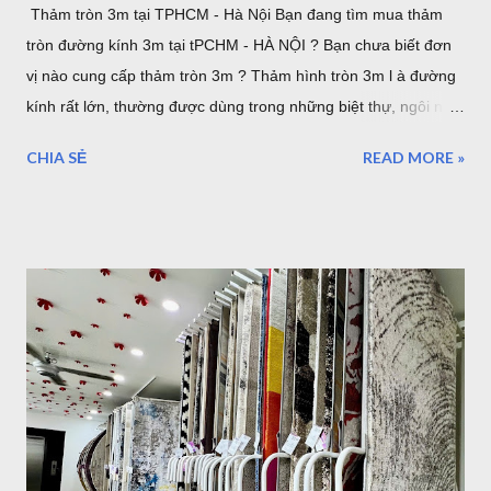
Thảm tròn 3m tại TPHCM - Hà Nội Bạn đang tìm mua thảm
tròn đường kính 3m tại tPCHM - HÀ NỘI ? Bạn chưa biết đơn
vị nào cung cấp thảm tròn 3m ? Thảm hình tròn 3m l à đường
kính rất lớn, thường được dùng trong những biệt thự, ngôi nhà
lớn. hoặc sảnh lớn. sau đây là một số mẫu thảm tròn cỡ lớn,
CHIA SẺ
READ MORE »
lưu ý rằng đây là đường kính lớn nhất của thảm tròn bán tại
TPHCM hoặc Hà Nội. thảm trải sàn phòng khách TPHCM
thảm trải sàn phòng ngủ TPHCM thảm lông trải sàn phòng ngủ
TPHCM thảm trải sàn phòng khách cao cấp TPHCM thảm trải
sàn phòng khách hiện đại TPHCM thảm trải sàn phòng ngủ
đẹp TPHCM thảm trải sàn phòng khách đẹp TPHCM thảm
decor phòng ngủ TPHCM Thảm tròn 3m được nhập khẩu từ
Thổ Nhĩ Kỳ , với chất lượng châu âu, những mẫu trên đây đã
được gia công để làm theo kích thước mong muốn của khách
hàng. Hình ảnh trên là nhân viên đang gia công cắt thảm tròn
3m tại TPHCM . Tất nhiên bạn có thể chọn kích thước thảm