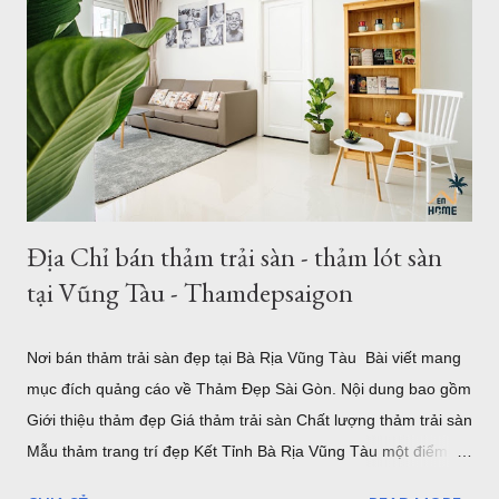
Đẹp 1. Giới thiệu về thảm khổ 2,5m - 3,4m 2,6m - 3,6m Là đơn
vị cung cấp thảm trải sàn - thảm trang trí nhà tại Hồ Chí Minh
và Hà Nội, chung tôi luôn phục vụ tối đa nhu cầu của khách
hàng, với nhu cầu trải sàn khổ lớn ơ Việt Nam, chúng tôi đã
nhập về nhiều mẫu thảm kích thước lớn từ 2m, 2,4m 2,5m 2,m
chiều ngang - chiều dài từ 3m - 3,5m. Hoặc b...
Địa Chỉ bán thảm trải sàn - thảm lót sàn
tại Vũng Tàu - Thamdepsaigon
Nơi bán thảm trải sàn đẹp tại Bà Rịa Vũng Tàu Bài viết mang
mục đích quảng cáo về Thảm Đẹp Sài Gòn. Nội dung bao gồm
Giới thiệu thảm đẹp Giá thảm trải sàn Chất lượng thảm trải sàn
Mẫu thảm trang trí đẹp Kết Tỉnh Bà Rịa Vũng Tàu một điểm
đến tuyệ vời, có nhiều lần đến Vũng Tàu để làm nhiệm vụ và