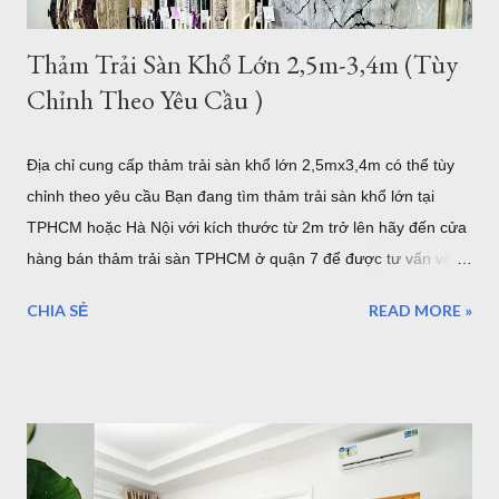
Thảm Trải Sàn Khổ Lớn 2,5m-3,4m (Tùy
Chỉnh Theo Yêu Cầu )
Địa chỉ cung cấp thảm trải sàn khổ lớn 2,5mx3,4m có thể tùy
chỉnh theo yêu cầu Bạn đang tìm thảm trải sàn khổ lớn tại
TPHCM hoặc Hà Nội với kích thước từ 2m trở lên hãy đến cửa
hàng bán thảm trải sàn TPHCM ở quận 7 để được tư vấn về
những mẫu thảm trang trí cỡ lớn hoặc có thể tùy chỉnh theo
CHIA SẺ
READ MORE »
yêu cầu của bạn. Kho thảm trải sàn khổ lớn quận 7 TPHCM
Nội dung bao gồm: Giới thiệu về thảm cỡ lớn hơn 2m từ
2,5mx3,4m của Thảm Đẹp Sài Gòn Chất lượng thảm khổ lớn
như thế nào? Có bao nhiêu mẫu có sẵn ở của hàng Giá thảm
khổ lớn - Bảo hành - Giao hàng .... Địa chỉ bán thảm lót sàn
khổ lớn tại HCM và Hà Nội Coupons trong tháng của Thảm