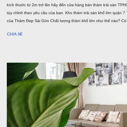
kích thước từ 2m trở lên hãy đến cửa hàng bán thảm trải sàn TPH
tùy chỉnh theo yêu cầu của bạn. Kho thảm trải sàn khổ lớn quận
của Thảm Đẹp Sài Gòn Chất lượng thảm khổ lớn như thế nào? Có 
.... Địa chỉ bán thảm lót sàn khổ lớn tại HCM và Hà Nội Coupons 
CHIA SẺ
Là đơn vị cung cấp thảm trải sàn - thảm trang trí nhà tại Hồ Chí M
cầu trải sàn khổ lớn ơ Việt Nam, chúng tôi đã nhập về nhiều mẫu 
3,5m. Hoặc b...