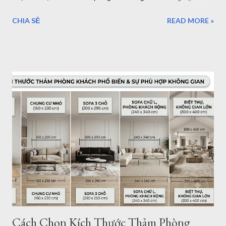
mẫu thảm đẹp kích thước chuẩn Châu Âu để bạn trang trí
CHIA SẺ
READ MORE »
phòng khách, phòng ngủ, phòng ăn... mẫu thảm cho sofa
1.6mx2.3m Nội dung bài viết: Giới thiệu về thảm trải sàn -
Tham Dep Sai Gon Tổng hợp mẫu thảm trải sàn 1.6mx2.3m
Chất lượng, xuất xứ thảm lót sàn Giá thảm trải sàn tại HCM -
Giao hàng - Thanh toán - Bảo Hành.. Địa chỉ mua thảm trải
sàn ở TPHCM - Hà Nội Giới thiệu thảm trải sàn - thảm trang trí
của Thảm Đẹp. Thảm Đẹp Sài Gòn là đơn vị phân phối thảm
Thổ Nhĩ Kỳ với kho hàng - cửa hàng thảm ở TPHCM và Hà
Nội. Với hơn ngàn mẫu thảm trang trí phòng khách, phòng
ngủ... Kích thước, tiêu chuẩn của Châu Âu. Toàn bộ sản phẩm
được đặt hàng theo yêu cầu của chúng tôi và nhập khẩu trực
tiếp về Việt Nam. Vì vậy bạn có thể tìm thấy cho mình một
mẫu...
Cách Chọn Kích Thước Thảm Phòng