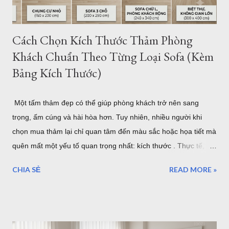
mẫu...
Cách Chọn Kích Thước Thảm Phòng
Khách Chuẩn Theo Từng Loại Sofa (Kèm
Bảng Kích Thước)
Một tấm thảm đẹp có thể giúp phòng khách trở nên sang
trọng, ấm cúng và hài hòa hơn. Tuy nhiên, nhiều người khi
chọn mua thảm lại chỉ quan tâm đến màu sắc hoặc họa tiết mà
quên mất một yếu tố quan trọng nhất: kích thước . Thực tế,
một tấm thảm quá nhỏ sẽ khiến bộ sofa trông rời rạc và mất
CHIA SẺ
READ MORE »
cân đối. Ngược lại, thảm quá lớn có thể làm không gian trở
nên chật chội, tốn chi phí và khó vệ sinh. Vậy làm thế nào để
chọn đúng kích thước thảm phòng khách? Bài viết dưới đây sẽ
hướng dẫn chi tiết cách lựa chọn theo từng loại sofa, diện tích