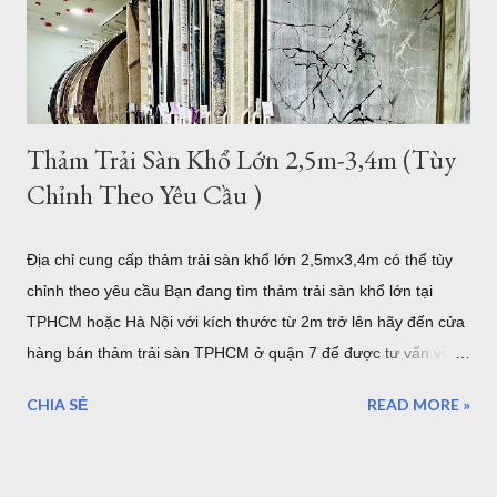
phòng ăn - Thảm Lông Xù -Thổ Nhĩ Kỳ kích thước 2,4mx3,4m
Mẫu thảm sofa phòng khách lớn mã F0003 . Xám trắng trọng
lượng trung bình hơn 3,2kg/m2, như vậy với kíc...
Thảm Trải Sàn Khổ Lớn 2,5m-3,4m (Tùy
Chỉnh Theo Yêu Cầu )
Địa chỉ cung cấp thảm trải sàn khổ lớn 2,5mx3,4m có thể tùy
chỉnh theo yêu cầu Bạn đang tìm thảm trải sàn khổ lớn tại
TPHCM hoặc Hà Nội với kích thước từ 2m trở lên hãy đến cửa
hàng bán thảm trải sàn TPHCM ở quận 7 để được tư vấn về
những mẫu thảm trang trí cỡ lớn hoặc có thể tùy chỉnh theo
CHIA SẺ
READ MORE »
yêu cầu của bạn. Kho thảm trải sàn khổ lớn quận 7 TPHCM
Nội dung bao gồm: Giới thiệu về thảm cỡ lớn hơn 2m từ
2,5mx3,4m của Thảm Đẹp Sài Gòn Chất lượng thảm khổ lớn