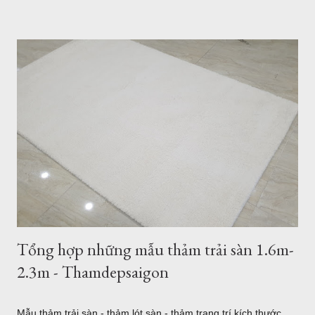
cấp nhập khẩu từ Châu Âu, hãy ghé thăm Thảm Đẹp Sài Gòn
để thăm quan và tận mắt ngắm những mẫu thảm đẹp nhất.
Thảm lót sàn quận 7 - ghé xem 500 mẫu thảm cao cấp đến từ
Thổ Nhĩ Kỳ Với hơn 500 mẫu thảm trải sàn, từ hiện đại đến cổ
điển, tân cổ điển, thảm lót sàn quận 7 sẽ là sự lựa chọn tốt
nhất cho bạn. 5 mẫu thảm lót sàn sợi ngắn bán tại Quận 7
TPHCM Thảm Sợi Ngắn Quận 7 I0001 Mẫu thảm hiện đại
Thảm Sợi Ngắn I0002 Thảm Lót sàn quận 7 I0003 Thảm trải
sàn quận 7 I0006 Thảm lót sàn bán tại quận 7 I0016 5 mẫu
thảm lông xù bán t...
Tổng hợp những mẫu thảm trải sàn 1.6m-
2.3m - Thamdepsaigon
Mẫu thảm trải sàn - thảm lót sàn - thảm trang trí kích thước