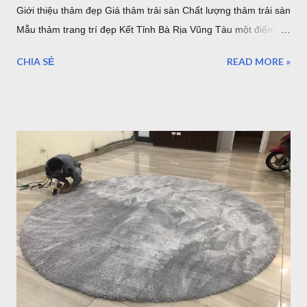
Giới thiệu thảm đẹp Giá thảm trải sàn Chất lượng thảm trải sàn
Mẫu thảm trang trí đẹp Kết Tỉnh Bà Rịa Vũng Tàu một điểm
đến tuyệ vời, có nhiều lần đến Vũng Tàu để làm nhiệm vụ và
CHIA SẺ
READ MORE »
du lịch nhưng thực sự vẫn chưa thể đi và khám phá hết vùng
đất tuyệt đẹp nơi đây. Những điểm đến của Bà rịa Vũng Tàu có
vô số nơi để bạn ngắm nhìn bình minh, hoàng hôn, thả mình
vào khung cảnh yên bình ở một số hòn đảo hay nhộn nhịp, sôi
động với bãi trước, bãi sau của Vũng Tàu...Dịch vụ ăn uống
nghỉ ngơi, tắm nước nóng ở Bình Châu hay chỗ nghỉ ngơi rất
nhiều ở Vũng Tàu. Thảm trang trí cho khách hàng tại
Homestead Vũng Tàu Hiện tại Thảm Đẹp Sài Gòn chưa có
Showroom tại Vũng Tàu nhưng các bạn có thể đặt hàng trực
tuyến và xem các mẫu thảm tại website:
thamtrangtri.thamdepsaigon.com hoặc đọc thông tin chi tiết về
Thảm Đẹp tại: Thamdepsaigon.com. Bạn đang kiếm nơi ...