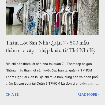
được gia công để làm theo kích thước mong muốn của khách
hàng. Hình ảnh trên là nhân viên đang gia công cắt thảm tròn
3m tại TPHCM . Tất nhiên bạn có thể chọn kích thước thảm
tròn nhỏ hơn như thảm tròn 2m có rất nhiều mẫu tại showroom
thảm đẹp Tphcm...
Thảm Lót Sàn Nhà Quận 7 - 500 mẫu
thảm cao cấp - nhập khẩu từ Thổ Nhĩ Kỳ
Địa chỉ bán thảm lót sàn nhà tại quận 7 - Thamdep saigon
Những mẫu thảm lót sàn tuyệt đẹp bán tại quận 7 TPHCM
Thảm Đẹp Sài Gòn là Địa chỉ mua bán, cung cấp và phân phối
thảm lót sàn sofa tại Quận 7 TPHCM Là đơn vị chuyên cung
cấp thảm trải sàn uy tín. Showroom sang trọng toạ lạc tại khu
CHIA SẺ
READ MORE »
Tân Quy Quận 7. Vừa là showroom trưng bày sản phẩm, vừa
là kho hàng, nếu bạn muốn chọn một mẫu thảm trải sàn cao