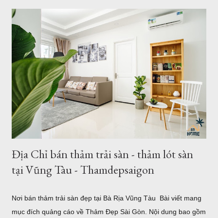
như thế nào? Có bao nhiêu mẫu có sẵn ở của hàng Giá thảm
khổ lớn - Bảo hành - Giao hàng .... Địa chỉ bán thảm lót sàn
khổ lớn tại HCM và Hà Nội Coupons trong tháng của Thảm
Đẹp 1. Giới thiệu về thảm khổ 2,5m - 3,4m 2,6m - 3,6m Là đơn
vị cung cấp thảm trải sàn - thảm trang trí nhà tại Hồ Chí Minh
và Hà Nội, chung tôi luôn phục vụ tối đa nhu cầu của khách
hàng, với nhu cầu trải sàn khổ lớn ơ Việt Nam, chúng tôi đã
nhập về nhiều mẫu thảm kích thước lớn từ 2m, 2,4m 2,5m 2,m
chiều ngang - chiều dài từ 3m - 3,5m. Hoặc b...
Địa Chỉ bán thảm trải sàn - thảm lót sàn
tại Vũng Tàu - Thamdepsaigon
Nơi bán thảm trải sàn đẹp tại Bà Rịa Vũng Tàu Bài viết mang
mục đích quảng cáo về Thảm Đẹp Sài Gòn. Nội dung bao gồm