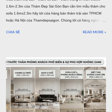
1.6m-2.3m của Thảm Đẹp Sài Gòn Bạn cần tìm mẫu thảm cho
sofa 1.6mx2.3m hãy tới cửa hàng bán thảm trải sàn TPHCM
hoặc Hà Nội của Thamdepsaigon. Chúng tôi có hàng nghìn
mẫu thảm đẹp kích thước chuẩn Châu Âu để bạn trang trí
CHIA SẺ
READ MORE »
phòng khách, phòng ngủ, phòng ăn... mẫu thảm cho sofa
1.6mx2.3m Nội dung bài viết: Giới thiệu về thảm trải sàn -
Tham Dep Sai Gon Tổng hợp mẫu thảm trải sàn 1.6mx2.3m
Chất lượng, xuất xứ thảm lót sàn Giá thảm trải sàn tại HCM -
Giao hàng - Thanh toán - Bảo Hành.. Địa chỉ mua thảm trải
sàn ở TPHCM - Hà Nội Giới thiệu thảm trải sàn - thảm trang trí
của Thảm Đẹp. Thảm Đẹp Sài Gòn là đơn vị phân phối thảm
Thổ Nhĩ Kỳ với kho hàng - cửa hàng thảm ở TPHCM và Hà
Nội. Với hơn ngàn mẫu thảm trang trí phòng khách, phòng
ngủ... Kích thước, tiêu chuẩn của Châu Âu. Toàn bộ sản phẩm
được đặt hàng theo yêu cầu của chúng tôi và nhập khẩu trực
tiếp về Việt Nam. Vì vậy bạn có thể tìm thấy cho mình một