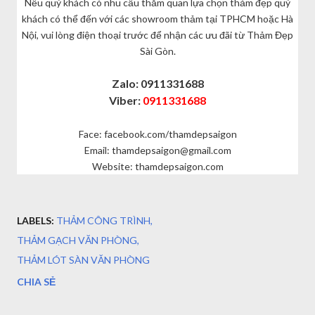
Nếu quý khách có nhu cầu thăm quan lựa chọn thảm đẹp quý
khách có thể đến với các showroom thảm tại TPHCM hoặc Hà
Nội, vui lòng điện thoại trước để nhận các ưu đãi từ Thảm Đẹp
Sài Gòn.
Zalo: 0911331688
Viber:
0911331688
Face: facebook.com/thamdepsaigon
Email: thamdepsaigon@gmail.com
Website: thamdepsaigon.com
LABELS:
THẢM CÔNG TRÌNH
THẢM GẠCH VĂN PHÒNG
THẢM LÓT SÀN VĂN PHÒNG
CHIA SẺ