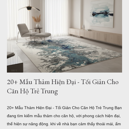
phòng và phong cách nội thất, giúp bạn dễ dàng tìm được mẫu
thảm phù hợp nhất. Cách Chọn Kích Thước Thảm Phòng
Khách Chuẩn Theo Từng Loại Sofa (Kèm Bảng Kích Thước) Vì
sao kích thước thảm phòng khách lại quan trọng? Trong thiết
kế nội thất, thảm không chỉ có tác dụng trang trí mà còn đóng
vai trò kết nối toàn bộ khu vực tiếp khách. Một chiếc thảm có
kích thước phù hợp sẽ tạo cảm giác cân đối, giúp bộ sofa, bàn
trà và các món đồ nội thất trở thành một tổng ...
20+ Mẫu Thảm Hiện Đại - Tối Giản Cho
Căn Hộ Trẻ Trung
20+ Mẫu Thảm Hiện Đại - Tối Giản Cho Căn Hộ Trẻ Trung Bạn
đang tìm kiếm mẫu thảm cho căn hộ, với phong cách hiện đại,
thể hiện sự năng động. khi về nhà bạn cảm thấy thoải mái, ấm