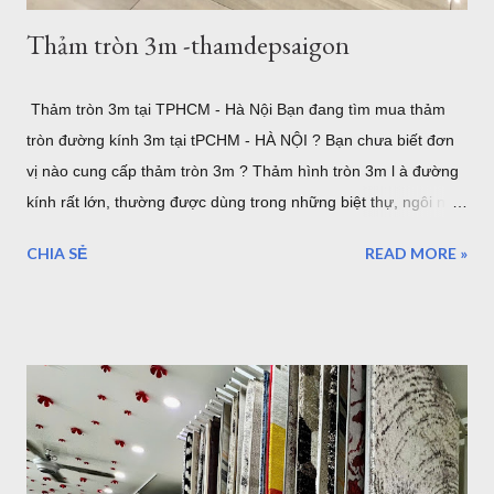
Thảm tròn 3m -thamdepsaigon
Thảm tròn 3m tại TPHCM - Hà Nội Bạn đang tìm mua thảm
tròn đường kính 3m tại tPCHM - HÀ NỘI ? Bạn chưa biết đơn
vị nào cung cấp thảm tròn 3m ? Thảm hình tròn 3m l à đường
kính rất lớn, thường được dùng trong những biệt thự, ngôi nhà
lớn. hoặc sảnh lớn. sau đây là một số mẫu thảm tròn cỡ lớn,
CHIA SẺ
READ MORE »
lưu ý rằng đây là đường kính lớn nhất của thảm tròn bán tại
TPHCM hoặc Hà Nội. thảm trải sàn phòng khách TPHCM
thảm trải sàn phòng ngủ TPHCM thảm lông trải sàn phòng ngủ
TPHCM thảm trải sàn phòng khách cao cấp TPHCM thảm trải
sàn phòng khách hiện đại TPHCM thảm trải sàn phòng ngủ
đẹp TPHCM thảm trải sàn phòng khách đẹp TPHCM thảm
decor phòng ngủ TPHCM Thảm tròn 3m được nhập khẩu từ
Thổ Nhĩ Kỳ , với chất lượng châu âu, những mẫu trên đây đã