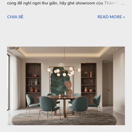
cúng để nghỉ ngơi thư giãn, hãy ghé showroom của Thảm Đẹp
Sài Gòn để chọn một mẫu thảm trải sàn hiện đại nha. Mẫu
CHIA SẺ
READ MORE »
thảm hiện đại i0071 Trong xu hướng thiết kế nội thất hiện đại,
phong cách tối giản (Minimalism) và hiện đại luôn là sự lựa
chọn hàng đầu của các gia đình trẻ sở hữu căn hộ chung cư
hay nhà phố. Một không gian sống tinh tế không cần quá nhiều
đồ đạc rườm rà, nhưng nhất định phải có những điểm nhấn
mang tính "gu". Và một tấm thảm hiện đại họa tiết hình học
chính là mảnh ghép hoàn hảo để khẳng định phong cách đó.
Hôm nay, Thảm Đẹp Sài Gòn sẽ giới thiệu đến bạn bộ sưu tập
20+ mẫu thảm hình học tối giản, dẫn đầu xu hướng trang trí
căn hộ trẻ trung hiện nay. Mẫu thảm tròn hiện đại b0062r 1.
Tại sao căn hộ hiện đại lại "vừa vặn" với thảm họa tiết hình
học? Họa tiết hình học (Geometri...