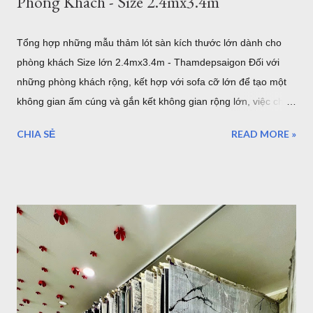
Phòng Khách - Size 2.4mx3.4m
Tổng hợp những mẫu thảm lót sàn kích thước lớn dành cho
phòng khách Size lớn 2.4mx3.4m - Thamdepsaigon Đối với
những phòng khách rộng, kết hợp với sofa cỡ lớn để tạo một
không gian ấm cúng và gắn kết không gian rộng lớn, việc chọn
một tấm thảm lót sàn có kích thước lớn với bề ngang 2.4m
CHIA SẺ
READ MORE »
chiều dài 3.4m sẽ làm cho những thiết bị nội thất liền mạch,
liên tục. 1. Sang trọng, Quý tộc với những mẫu thảm lót sàn
sofa góc cỡ lớn cho phòng khách cao cấp tại TPHCM Với một
phòng khách rộng lớn đa phần là những gia đình có điều kiện
kinh tế. Chính vì vậy, việc lựa chọn những bộ Thảm trải sàn -
Thảm lót sàn cho ghế sofa có kích thước lớn cho phòng khách
rộng. Đòi hỏi phải mang lại vẻ đẹp cho căn phòng, còn một
điều hết sức quan trọng đó chính là mang lại đẳng cấp thật sự
của chủ nhân. Mẫu thảm lót sàn cỡ lớn cho phòng khách