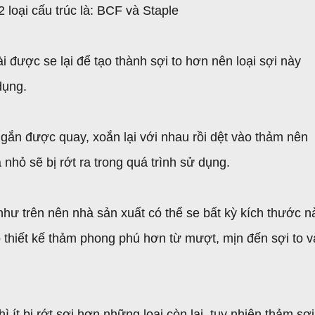
 loại cấu trúc là: BCF và Staple
 được se lại để tạo thành sợi to hơn nên loại sợi này
dụng.
ngắn được quay, xoắn lại với nhau rồi dệt vào thảm nên
nhỏ sẽ bị rớt ra trong quá trình sử dụng.
như trên nên nhà sản xuất có thể se bất kỳ kích thước n
ho thiết kế thảm phong phú hơn từ mượt, mịn đến sợi to v
 ít bị rớt sợi hơn những loại còn lại, tuy nhiên thảm sợi