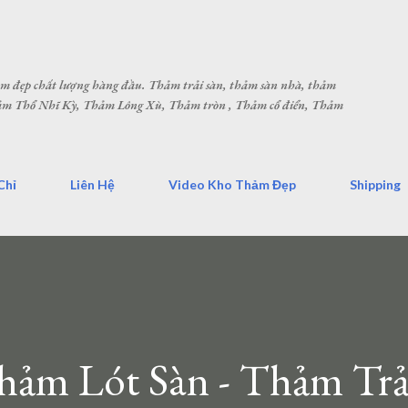
Chuyển đến nội dung chính
hảm đẹp chất lượng hàng đầu. Thảm trải sàn, thảm sàn nhà, thảm
Thảm Thổ Nhĩ Kỳ, Thảm Lông Xù, Thảm tròn , Thảm cổ điển, Thảm
Chỉ
Liên Hệ
Video Kho Thảm Đẹp
Shipping
ảm Lót Sàn - Thảm Trả