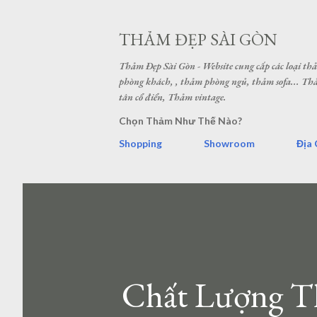
THẢM ĐẸP SÀI GÒN
Thảm Đẹp Sài Gòn - Website cung cấp các loại t
phòng khách, , thảm phòng ngủ, thảm sofa... 
tân cổ điển, Thảm vintage.
Chọn Thảm Như Thế Nào?
Shopping
Showroom
Địa 
Chất Lượng Th