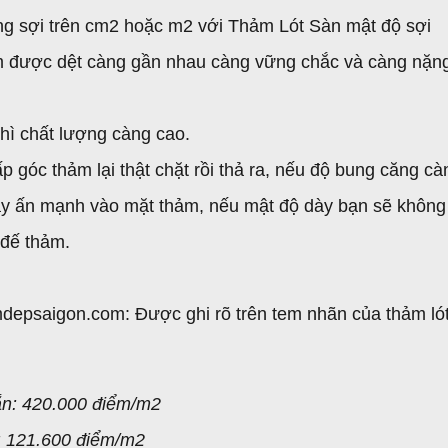
ợng sợi trên cm2 hoặc m2 với Thảm Lót Sàn mật độ sợi
ảm được dệt càng gần nhau càng vững chắc và càng nặn
thì chất lượng càng cao.
p góc thảm lại thật chặt rồi thả ra, nếu độ bung căng cà
tay ấn mạnh vào mặt thảm, nếu mật độ dày bạn sẽ không
 đế thảm.
mdepsaigon.com: Được ghi rõ trên tem nhãn của thảm ló
ắn: 420.000 điểm/m2
 : 121.600 điểm/m2