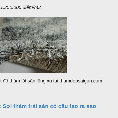
: 1.250.000 điểm/m2
t độ thảm lót sàn lông xù tại thamdepsaigon.com
: Sợi thảm trải sàn có cấu tạo ra sao