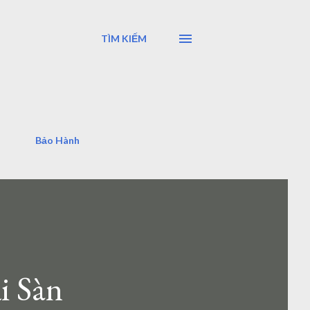
TÌM KIẾM
Bảo Hành
i Sàn