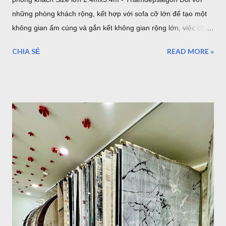
những phòng khách rộng, kết hợp với sofa cỡ lớn để tạo một
không gian ấm cúng và gắn kết không gian rộng lớn, việc chọn
một tấm thảm lót sàn có kích thước lớn với bề ngang 2.4m
CHIA SẺ
READ MORE »
chiều dài 3.4m sẽ làm cho những thiết bị nội thất liền mạch,
liên tục. 1. Sang trọng, Quý tộc với những mẫu thảm lót sàn
sofa góc cỡ lớn cho phòng khách cao cấp tại TPHCM Với một
phòng khách rộng lớn đa phần là những gia đình có điều kiện
kinh tế. Chính vì vậy, việc lựa chọn những bộ Thảm trải sàn -
Thảm lót sàn cho ghế sofa có kích thước lớn cho phòng khách
rộng. Đòi hỏi phải mang lại vẻ đẹp cho căn phòng, còn một
điều hết sức quan trọng đó chính là mang lại đẳng cấp thật sự
của chủ nhân. Mẫu thảm lót sàn cỡ lớn cho phòng khách
phòng ăn - Thảm Lông Xù -Thổ Nhĩ Kỳ kích thước 2,4mx3,4m
Mẫu thảm sofa phòng khách lớn mã F0003 . Xám trắng trọng
lượng trung bình hơn 3,2kg/m2, như vậy với kíc...