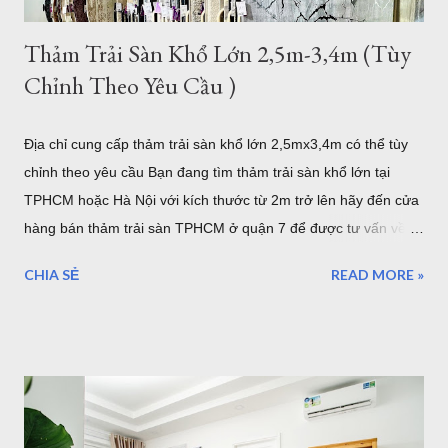
Thảm Trải Sàn Khổ Lớn 2,5m-3,4m (Tùy
Chỉnh Theo Yêu Cầu )
Địa chỉ cung cấp thảm trải sàn khổ lớn 2,5mx3,4m có thể tùy
chỉnh theo yêu cầu Bạn đang tìm thảm trải sàn khổ lớn tại
TPHCM hoặc Hà Nội với kích thước từ 2m trở lên hãy đến cửa
hàng bán thảm trải sàn TPHCM ở quận 7 để được tư vấn về
những mẫu thảm trang trí cỡ lớn hoặc có thể tùy chỉnh theo
CHIA SẺ
READ MORE »
yêu cầu của bạn. Kho thảm trải sàn khổ lớn quận 7 TPHCM
Nội dung bao gồm: Giới thiệu về thảm cỡ lớn hơn 2m từ
2,5mx3,4m của Thảm Đẹp Sài Gòn Chất lượng thảm khổ lớn
như thế nào? Có bao nhiêu mẫu có sẵn ở của hàng Giá thảm
khổ lớn - Bảo hành - Giao hàng .... Địa chỉ bán thảm lót sàn
khổ lớn tại HCM và Hà Nội Coupons trong tháng của Thảm