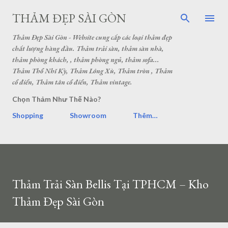
THẢM ĐẸP SÀI GÒN
Thảm Đẹp Sài Gòn - Website cung cấp các loại thảm đẹp
chất lượng hàng đầu. Thảm trải sàn, thảm sàn nhà,
thảm phòng khách, , thảm phòng ngủ, thảm sofa...
Thảm Thổ Nhĩ Kỳ, Thảm Lông Xù, Thảm tròn , Thảm
cổ điển, Thảm tân cổ điển, Thảm vintage.
Chọn Thảm Như Thế Nào?
Shopping
Showroom
Thêm…
Thảm Trải Sàn Bellis Tại TPHCM – Kho
Thảm Đẹp Sài Gòn