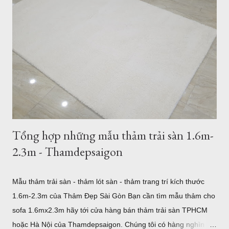
Thổ Nhĩ Kỳ Với hơn 500 mẫu thảm trải sàn, từ hiện đại đến cổ
điển, tân cổ điển, thảm lót sàn quận 7 sẽ là sự lựa chọn tốt
nhất cho bạn. 5 mẫu thảm lót sàn sợi ngắn bán tại Quận 7
TPHCM Thảm Sợi Ngắn Quận 7 I0001 Mẫu thảm hiện đại
Thảm Sợi Ngắn I0002 Thảm Lót sàn quận 7 I0003 Thảm trải
sàn quận 7 I0006 Thảm lót sàn bán tại quận 7 I0016 5 mẫu
thảm lông xù bán t...
Tổng hợp những mẫu thảm trải sàn 1.6m-
2.3m - Thamdepsaigon
Mẫu thảm trải sàn - thảm lót sàn - thảm trang trí kích thước
1.6m-2.3m của Thảm Đẹp Sài Gòn Bạn cần tìm mẫu thảm cho
sofa 1.6mx2.3m hãy tới cửa hàng bán thảm trải sàn TPHCM
hoặc Hà Nội của Thamdepsaigon. Chúng tôi có hàng nghìn