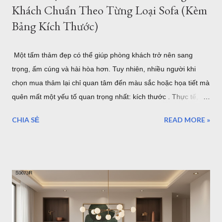
Khách Chuẩn Theo Từng Loại Sofa (Kèm
Bảng Kích Thước)
Một tấm thảm đẹp có thể giúp phòng khách trở nên sang
trọng, ấm cúng và hài hòa hơn. Tuy nhiên, nhiều người khi
chọn mua thảm lại chỉ quan tâm đến màu sắc hoặc họa tiết mà
quên mất một yếu tố quan trọng nhất: kích thước . Thực tế,
một tấm thảm quá nhỏ sẽ khiến bộ sofa trông rời rạc và mất
CHIA SẺ
READ MORE »
cân đối. Ngược lại, thảm quá lớn có thể làm không gian trở
nên chật chội, tốn chi phí và khó vệ sinh. Vậy làm thế nào để
chọn đúng kích thước thảm phòng khách? Bài viết dưới đây sẽ
hướng dẫn chi tiết cách lựa chọn theo từng loại sofa, diện tích
phòng và phong cách nội thất, giúp bạn dễ dàng tìm được mẫu
thảm phù hợp nhất. Cách Chọn Kích Thước Thảm Phòng
Khách Chuẩn Theo Từng Loại Sofa (Kèm Bảng Kích Thước) Vì
sao kích thước thảm phòng khách lại quan trọng? Trong thiết