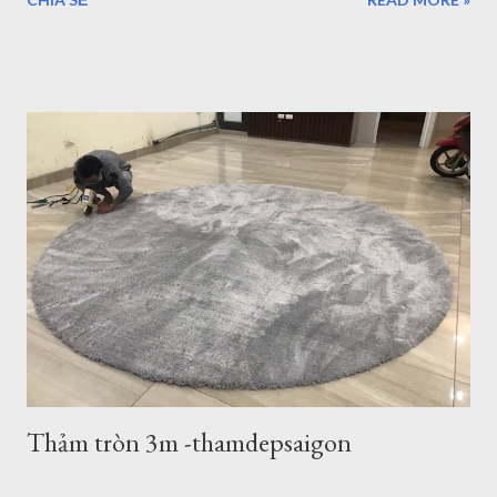
du lịch nhưng thực sự vẫn chưa thể đi và khám phá hết vùng
đất tuyệt đẹp nơi đây. Những điểm đến của Bà rịa Vũng Tàu có
vô số nơi để bạn ngắm nhìn bình minh, hoàng hôn, thả mình
vào khung cảnh yên bình ở một số hòn đảo hay nhộn nhịp, sôi
động với bãi trước, bãi sau của Vũng Tàu...Dịch vụ ăn uống
nghỉ ngơi, tắm nước nóng ở Bình Châu hay chỗ nghỉ ngơi rất
nhiều ở Vũng Tàu. Thảm trang trí cho khách hàng tại
Homestead Vũng Tàu Hiện tại Thảm Đẹp Sài Gòn chưa có
Showroom tại Vũng Tàu nhưng các bạn có thể đặt hàng trực
tuyến và xem các mẫu thảm tại website:
thamtrangtri.thamdepsaigon.com hoặc đọc thông tin chi tiết về
Thảm Đẹp tại: Thamdepsaigon.com. Bạn đang kiếm nơi ...
Thảm tròn 3m -thamdepsaigon