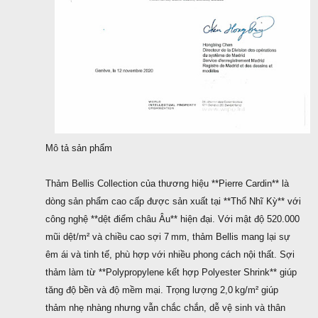
Mô tả sản phẩm
Thảm Bellis Collection của thương hiệu **Pierre Cardin** là
dòng sản phẩm cao cấp được sản xuất tại **Thổ Nhĩ Kỳ** với
công nghệ **dệt điểm châu Âu** hiện đại. Với mật độ 520.000
mũi dệt/m² và chiều cao sợi 7 mm, thảm Bellis mang lại sự
êm ái và tinh tế, phù hợp với nhiều phong cách nội thất. Sợi
thảm làm từ **Polypropylene kết hợp Polyester Shrink** giúp
tăng độ bền và độ mềm mại. Trọng lượng 2,0 kg/m² giúp
thảm nhẹ nhàng nhưng vẫn chắc chắn, dễ vệ sinh và thân