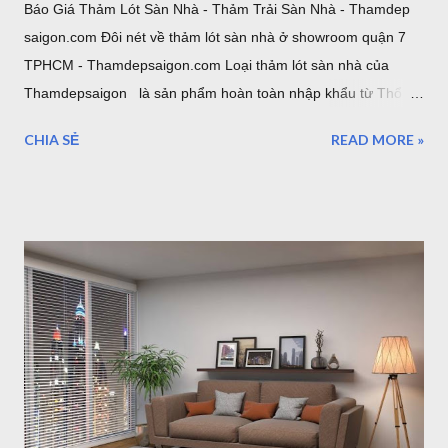
Báo Giá Thảm Lót Sàn Nhà - Thảm Trải Sàn Nhà - Thamdep
saigon.com Đôi nét về thảm lót sàn nhà ở showroom quận 7
TPHCM - Thamdepsaigon.com Loại thảm lót sàn nhà của
Thamdepsaigon là sản phẩm hoàn toàn nhập khẩu từ Thổ
Nhĩ Kỳ, Bỉ. Thảm trải sàn chuyên dùng cho thiết kế nội thất
CHIA SẺ
READ MORE »
hiện đại, cổ điển. Được sử dụng trong phòng khách, phòng
ngủ, văn phòng, hội nghị, hội trường... Xem: Mẫu Thảm Lót
Sàn thảm trải sàn phòng ngủ TPHCM thảm lông trải sàn phòng
ngủ TPHCM thảm trải sàn phòng khách cao cấp TPHCM thảm
trải sàn phòng khách hiện đại TPHCM thảm trải sàn phòng ngủ
đẹp TPHCM thảm trải sàn phòng khách đẹp TPHCM thảm
decor phòng ngủ TPHCM Thảm Đẹp Sài Gòn cung cấp 500
mẫu thảm trang trí, với chất lượng và giá thảm lót sàn nhà tốt
nhất thị trường hiện nay. Xem: Chất Lượng Thảm Lót Sàn -
Thamdepsaigon.com Chi tiết về giá thảm lót sàn nhà Giá
Thảm Lót Sàn lông Xù 0.80x1.80m: 1,800,000đ 1.20x1.80m: