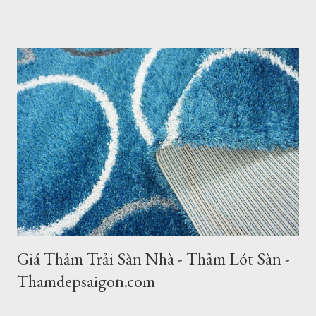
hướng nội thất năm nhé! 1. Thảm Tròn Sang Trọng – Điểm
Nhấn Cho Bàn Ăn Hiện Đại Mẫu thảm tròn (Mã: S0073R ,
S0074R ) là lựa chọn tuyệt vời để phá vỡ những đường nét
góc cạnh của nội thất. Khi kết hợp với bộ bàn ăn gỗ và ghế
màu xanh mint, tấm thảm tròn phòng khách tông màu trung
tính giúp định hình không gian, tạo cảm giác ấm cúng và quây
quần cho bữa cơm gia đình. Thảm tròn bàn ăn màu xám lông
chuột sang trọng Thảm Đẹp Sài Gòn Mẫu thảm tròn đường
kính 3m cỡ lớn đủ để bạn đặt bộ bàn ăn cho 4 người một cách
thoải mái. Cực kỳ sang trọng và hiện đại. 2. Thảm Chữ Nhật
Khổ Lớn – "Cân" Mọi Không Gian Phò...
Giá Thảm Trải Sàn Nhà - Thảm Lót Sàn -
Thamdepsaigon.com