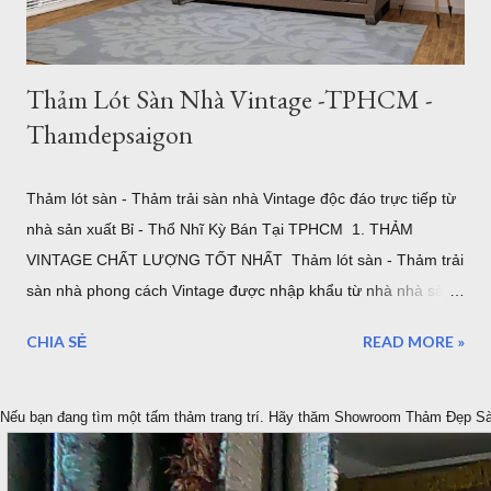
2,600,000đ 1.60x2.30m: 4,500,000đ 2.00x2.80m: 6,700,000đ
...
Thảm Lót Sàn Nhà Vintage -TPHCM -
Thamdepsaigon
Thảm lót sàn - Thảm trải sàn nhà Vintage độc đáo trực tiếp từ
nhà sản xuất Bỉ - Thổ Nhĩ Kỳ Bán Tại TPHCM 1. THẢM
VINTAGE CHẤT LƯỢNG TỐT NHẤT Thảm lót sàn - Thảm trải
sàn nhà phong cách Vintage được nhập khẩu từ nhà nhà sản
xuất ELKAPSER tại Thổ Nhĩ Kỳ. Ngay từ ban đầu mục tiêu của
CHIA SẺ
READ MORE »
chúng tôi là cung cấp những tâm thảm Vintage tốt nhất cho
thị trường Việt Nam. Thảm Đẹp Sài Gòn tập trung vào tìm
kiếm ý tưởng, đặt hàng, tạo ra những thảm cổ điển VINTAGE
Nếu bạn đang tìm một tấm thảm trang trí. Hãy thăm Showroom Thảm Đẹp S
đẹp nhất được bán trực tiếp với mức giá tốt nhất được bảo
đảm thông qua, Showroom tại Quận 7 TPHCM và Website