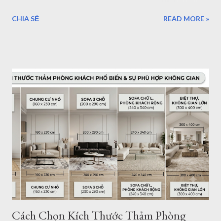
mẫu thảm đẹp kích thước chuẩn Châu Âu để bạn trang trí
CHIA SẺ
READ MORE »
phòng khách, phòng ngủ, phòng ăn... mẫu thảm cho sofa
1.6mx2.3m Nội dung bài viết: Giới thiệu về thảm trải sàn -
Tham Dep Sai Gon Tổng hợp mẫu thảm trải sàn 1.6mx2.3m
Chất lượng, xuất xứ thảm lót sàn Giá thảm trải sàn tại HCM -
Giao hàng - Thanh toán - Bảo Hành.. Địa chỉ mua thảm trải
sàn ở TPHCM - Hà Nội Giới thiệu thảm trải sàn - thảm trang trí
của Thảm Đẹp. Thảm Đẹp Sài Gòn là đơn vị phân phối thảm
Thổ Nhĩ Kỳ với kho hàng - cửa hàng thảm ở TPHCM và Hà
Nội. Với hơn ngàn mẫu thảm trang trí phòng khách, phòng
ngủ... Kích thước, tiêu chuẩn của Châu Âu. Toàn bộ sản phẩm
được đặt hàng theo yêu cầu của chúng tôi và nhập khẩu trực
tiếp về Việt Nam. Vì vậy bạn có thể tìm thấy cho mình một
mẫu...
Cách Chọn Kích Thước Thảm Phòng