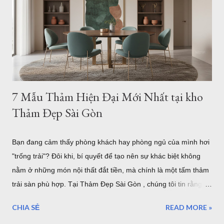
kế nội thất, thảm không chỉ có tác dụng trang trí mà còn đóng
vai trò kết nối toàn bộ khu vực tiếp khách. Một chiếc thảm có
kích thước phù hợp sẽ tạo cảm giác cân đối, giúp bộ sofa, bàn
trà và các món đồ nội thất trở thành một tổng ...
7 Mẫu Thảm Hiện Đại Mới Nhất tại kho
Thảm Đẹp Sài Gòn
Bạn đang cảm thấy phòng khách hay phòng ngủ của mình hơi
"trống trải"? Đôi khi, bí quyết để tạo nên sự khác biệt không
nằm ở những món nội thất đắt tiền, mà chính là một tấm thảm
trải sàn phù hợp. Tại Thảm Đẹp Sài Gòn , chúng tôi tin rằng
mỗi tấm thảm là một tác phẩm nghệ thuật. Hãy cùng điểm qua
CHIA SẺ
READ MORE »
7 phong cách phối thảm trang trí cực "cháy" đang dẫn đầu xu