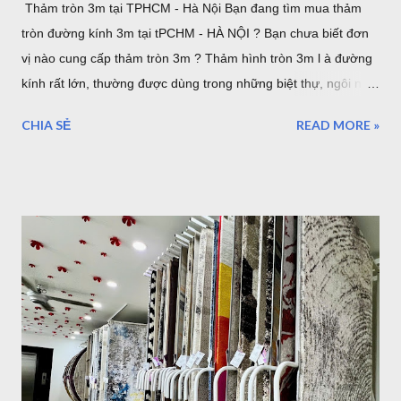
Thảm tròn 3m tại TPHCM - Hà Nội Bạn đang tìm mua thảm
tròn đường kính 3m tại tPCHM - HÀ NỘI ? Bạn chưa biết đơn
vị nào cung cấp thảm tròn 3m ? Thảm hình tròn 3m l à đường
kính rất lớn, thường được dùng trong những biệt thự, ngôi nhà
lớn. hoặc sảnh lớn. sau đây là một số mẫu thảm tròn cỡ lớn,
CHIA SẺ
READ MORE »
lưu ý rằng đây là đường kính lớn nhất của thảm tròn bán tại
TPHCM hoặc Hà Nội. thảm trải sàn phòng khách TPHCM
thảm trải sàn phòng ngủ TPHCM thảm lông trải sàn phòng ngủ
TPHCM thảm trải sàn phòng khách cao cấp TPHCM thảm trải
sàn phòng khách hiện đại TPHCM thảm trải sàn phòng ngủ
đẹp TPHCM thảm trải sàn phòng khách đẹp TPHCM thảm
decor phòng ngủ TPHCM Thảm tròn 3m được nhập khẩu từ
Thổ Nhĩ Kỳ , với chất lượng châu âu, những mẫu trên đây đã
được gia công để làm theo kích thước mong muốn của khách
hàng. Hình ảnh trên là nhân viên đang gia công cắt thảm tròn
3m tại TPHCM . Tất nhiên bạn có thể chọn kích thước thảm