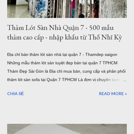
tròn nhỏ hơn như thảm tròn 2m có rất nhiều mẫu tại showroom
thảm đẹp Tphcm...
Thảm Lót Sàn Nhà Quận 7 - 500 mẫu
thảm cao cấp - nhập khẩu từ Thổ Nhĩ Kỳ
Địa chỉ bán thảm lót sàn nhà tại quận 7 - Thamdep saigon
Những mẫu thảm lót sàn tuyệt đẹp bán tại quận 7 TPHCM
Thảm Đẹp Sài Gòn là Địa chỉ mua bán, cung cấp và phân phối
thảm lót sàn sofa tại Quận 7 TPHCM Là đơn vị chuyên cung
cấp thảm trải sàn uy tín. Showroom sang trọng toạ lạc tại khu
CHIA SẺ
READ MORE »
Tân Quy Quận 7. Vừa là showroom trưng bày sản phẩm, vừa
là kho hàng, nếu bạn muốn chọn một mẫu thảm trải sàn cao
cấp nhập khẩu từ Châu Âu, hãy ghé thăm Thảm Đẹp Sài Gòn
để thăm quan và tận mắt ngắm những mẫu thảm đẹp nhất.
Thảm lót sàn quận 7 - ghé xem 500 mẫu thảm cao cấp đến từ