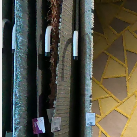
chính thức của chúng tôi. Thảm Vintage Mã: OPUS_54219655
Mẫu Thảm Vintage Một sản phẩm thảm Vintage của Bỉ Ảnh
chuoj cận cảnh bề mặt và đế thảm 2. Mua Thảm Vintage ở
đâu tại TPHCM Nhiệm vụ và trách nhiệm của chúng tôi rất
nghiêm túc với từng sản phẩm mà chúng tôi cung cấp cho
khách hàng Việt Nam. Thảm Đẹp Sài Gòn tìm kiếm, chọn lọc
nhập về kho ...