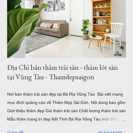
Đẹp 1. Giới thiệu về thảm khổ 2,5m - 3,4m 2,6m - 3,6m Là đơn
vị cung cấp thảm trải sàn - thảm trang trí nhà tại Hồ Chí Minh
và Hà Nội, chung tôi luôn phục vụ tối đa nhu cầu của khách
hàng, với nhu cầu trải sàn khổ lớn ơ Việt Nam, chúng tôi đã
nhập về nhiều mẫu thảm kích thước lớn từ 2m, 2,4m 2,5m 2,m
chiều ngang - chiều dài từ 3m - 3,5m. Hoặc b...
Địa Chỉ bán thảm trải sàn - thảm lót sàn
tại Vũng Tàu - Thamdepsaigon
Nơi bán thảm trải sàn đẹp tại Bà Rịa Vũng Tàu Bài viết mang
mục đích quảng cáo về Thảm Đẹp Sài Gòn. Nội dung bao gồm
Giới thiệu thảm đẹp Giá thảm trải sàn Chất lượng thảm trải sàn
Mẫu thảm trang trí đẹp Kết Tỉnh Bà Rịa Vũng Tàu một điểm
đến tuyệ vời, có nhiều lần đến Vũng Tàu để làm nhiệm vụ và
CHIA SẺ
READ MORE »